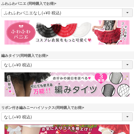
ふわふわパニエ (同時購入でお得)
(
必
須
)
編みタイツ(同時購入でお得)
(
必
須
)
リボン付き編みニーハイソックス(同時購入でお得)
(
必
須
)