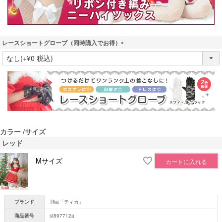
レースショートグローブ（同時購入でお得）
(
必
須
)
カラー
サイズ
レッド
Mサイズ
カートに入れる
ブランド
Tika「ティカ」
商品番号
st897712a