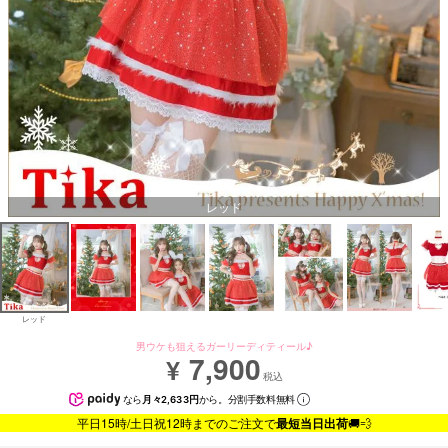
レッド
レッド
男ウケも狙えるガーリーディティール♪
7,900
¥
税込
なら
月々2,633円
から。分割手数料無料
平日15時/土日祝12時までのご注文で
最短当日出荷
🚚💨