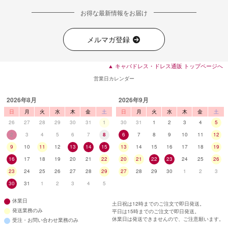
お得な最新情報をお届け
メルマガ登録
▲ キャバドレス・ドレス通販 トップページへ
営業日カレンダー
2026年8月
2026年9月
日
月
火
水
木
金
土
日
月
火
水
木
金
土
26
27
28
29
30
31
1
30
31
1
2
3
4
5
2
3
4
5
6
7
8
6
7
8
9
10
11
12
9
10
11
12
13
14
15
13
14
15
16
17
18
19
16
17
18
19
20
21
22
20
21
22
23
24
25
26
23
24
25
26
27
28
29
27
28
29
30
1
2
3
30
31
1
2
3
4
5
休業日
土日祝は12時までのご注文で即日発送。
発送業務のみ
平日は15時までのご注文で即日発送。
休業日は発送できませんので、ご注意願います。
受注・お問い合わせ業務のみ