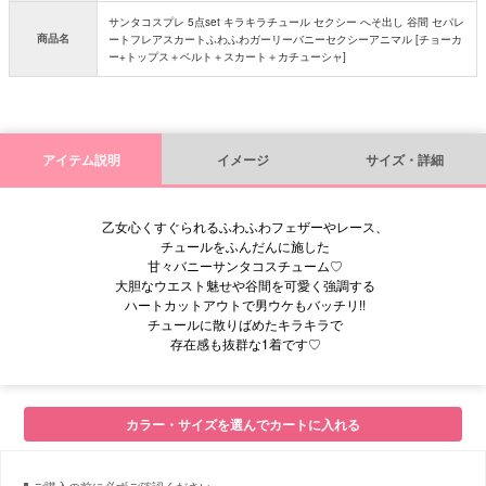
サンタコスプレ 5点set キラキラチュール セクシー へそ出し 谷間 セパレ
商品名
ートフレアスカートふわふわガーリーバニーセクシーアニマル [チョーカ
ー+トップス＋ベルト＋スカート＋カチューシャ]
アイテム説明
イメージ
サイズ・詳細
乙女心くすぐられるふわふわフェザーやレース、
チュールをふんだんに施した
甘々バニーサンタコスチューム♡
大胆なウエスト魅せや谷間を可愛く強調する
ハートカットアウトで男ウケもバッチリ!!
チュールに散りばめたキラキラで
存在感も抜群な1着です♡
■モデル
カラー・サイズを選んでカートに入れる
■サイズ表