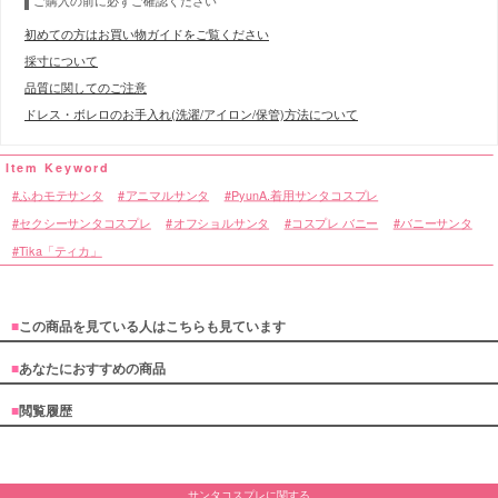
ご購入の前に必ずご確認ください
初めての方はお買い物ガイドをご覧ください
採寸について
品質に関してのご注意
ドレス・ボレロのお手入れ(洗濯/アイロン/保管)方法について
ふわモテサンタ
アニマルサンタ
PyunA.着用サンタコスプレ
セクシーサンタコスプレ
オフショルサンタ
コスプレ バニー
バニーサンタ
Tika「ティカ」
■
この商品を見ている人はこちらも見ています
■
あなたにおすすめの商品
■
閲覧履歴
サンタコスプレに関する