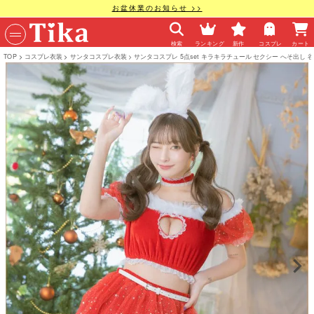
お盆休業のお知らせ >>
検索
ランキング
新作
コスプレ
カート
TOP
コスプレ衣装
サンタコスプレ衣装
サンタコスプレ 5点set キラキラチュール セクシー へそ出