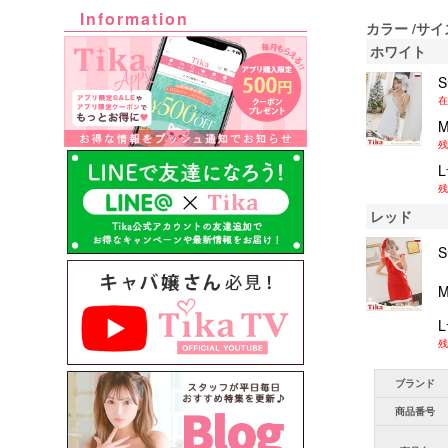
Information
カラー
サイ
ホワイト
在
残
残
レッド
残
ブランド
商品番号