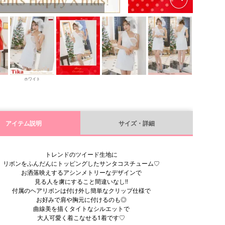
ホワイト
アイテム説明
サイズ・詳細
トレンドのツイード生地に
リボンをふんだんにトッピングしたサンタコスチューム♡
お洒落映えするアシンメトリーなデザインで
見る人を虜にすること間違いなし!!
付属のヘアリボンは付け外し簡単なクリップ仕様で
お好みで肩や胸元に付けるのも◎
曲線美を描くタイトなシルエットで
大人可愛く着こなせる1着です♡