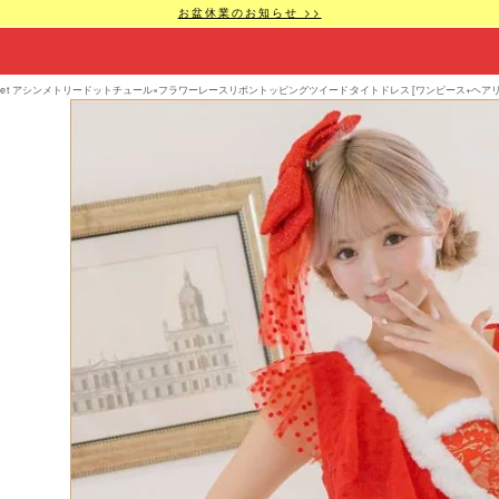
お盆休業のお知らせ >>
set アシンメトリードットチュール×フラワーレースリボントッピングツイードタイトドレス [ワンピース+ヘアリ