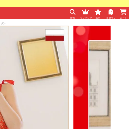
検索
ランキング
新作
コスプレ
カート
ボン]