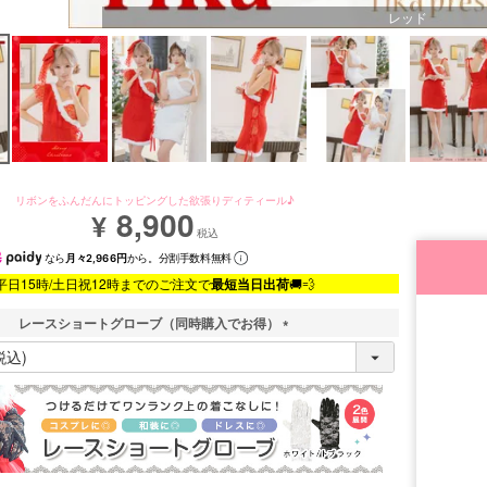
レッド
リボンをふんだんにトッピングした欲張りディティール♪
8,900
¥
税込
なら
月々2,966円
から。分割手数料無料
平日15時/土日祝12時までのご注文で
最短当日出荷
🚚💨
レースショートグローブ（同時購入でお得）
(
必
須
)