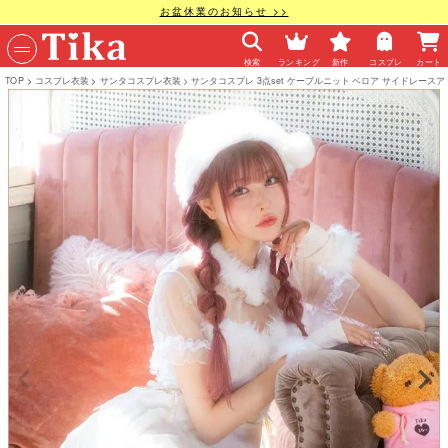
お盆休業のお知らせ >>
検索
ランキング
新作
コスプレ
カート
TOP
コスプレ衣装
サンタコスプレ衣装
サンタコスプレ 3点set ケーブルニット ベロア サイドレース