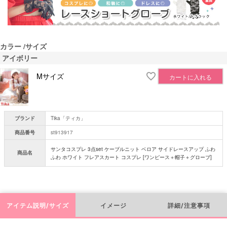
カラー
サイズ
アイボリー
Mサイズ
カートに入れる
ブランド
Tika「ティカ」
商品番号
st913917
サンタコスプレ 3点set ケーブルニット ベロア サイドレースアップ ふわ
商品名
ふわ ホワイト フレアスカート コスプレ [ワンピース＋帽子＋グローブ]
アイテム説明/サイズ
イメージ
詳細/注意事項