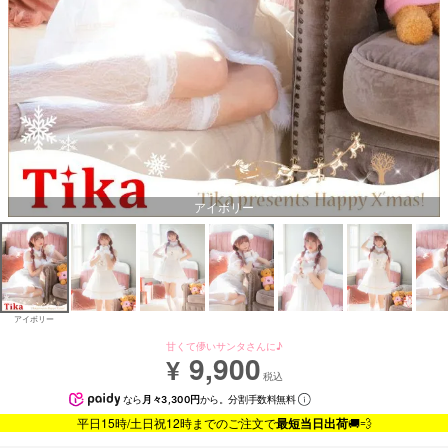
アイボリー
アイボリー
甘くて儚いサンタさんに♪
9,900
¥
税込
なら
月々3,300円
から。分割手数料無料
平日15時/土日祝12時までのご注文で
最短当日出荷
🚚💨