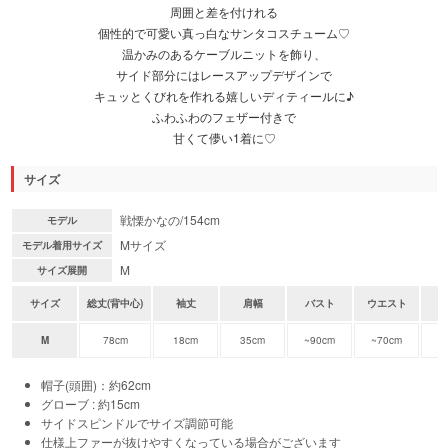
周囲と差を付けれる
個性的で可愛い真っ白なサンタコスチューム♡
温かみのあるケーブルニットを飾り、
サイド部分にはレースアップデザインで
キュッとくびれを作れる嬉しいディティールに♪
ふわふわのフェザー付きで
甘くて儚い1着に♡
サイズ
戦慄かなの/154cm
モデル
Mサイズ
モデル着用サイズ
M
サイズ展開
サイズ
総丈(背中心)
袖丈
肩幅
バスト
ウエスト
M
78cm
18cm
35cm
~90cm
~70cm
~
帽子(頭囲)：約62cm
グローブ : 約15cm
サイドスピンドルでサイズ調節可能
仕様上ファーが抜けやすくなっている場合がございます