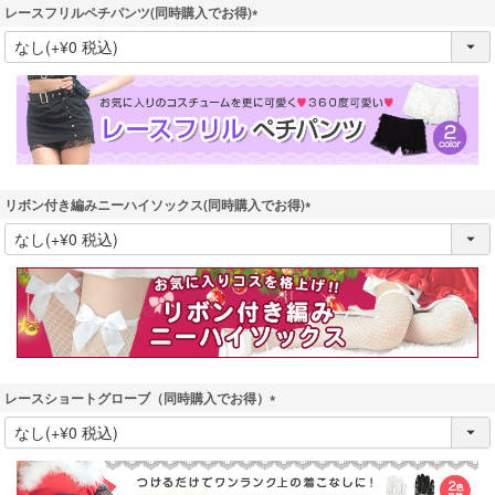
レースフリルペチパンツ(同時購入でお得)
(
必
須
)
リボン付き編みニーハイソックス(同時購入でお得)
(
必
須
)
レースショートグローブ（同時購入でお得）
(
必
須
)