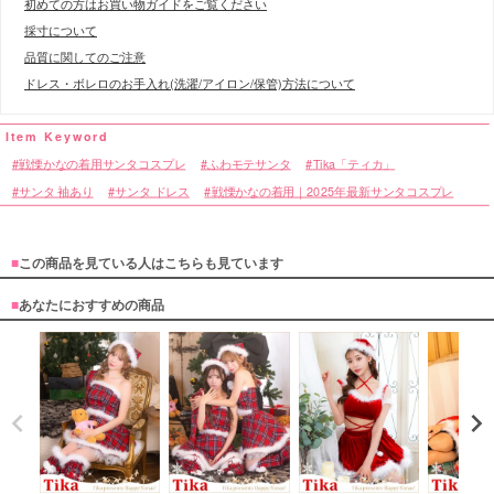
初めての方はお買い物ガイドをご覧ください
採寸について
品質に関してのご注意
ドレス・ボレロのお手入れ(洗濯/アイロン/保管)方法について
戦慄かなの着用サンタコスプレ
ふわモテサンタ
Tika「ティカ」
サンタ 袖あり
サンタ ドレス
戦慄かなの着用｜2025年最新サンタコスプレ
■
この商品を見ている人はこちらも見ています
■
あなたにおすすめの商品