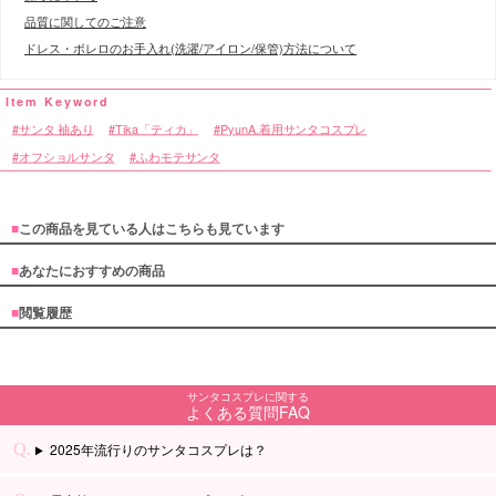
品質に関してのご注意
ドレス・ボレロのお手入れ(洗濯/アイロン/保管)方法について
サンタ 袖あり
Tika「ティカ」
PyunA.着用サンタコスプレ
オフショルサンタ
ふわモテサンタ
■
この商品を見ている人はこちらも見ています
■
あなたにおすすめの商品
■
閲覧履歴
サンタコスプレに関する
よくある質問FAQ
2025年流行りのサンタコスプレは？