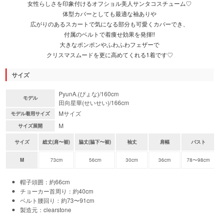
女性らしさを印象付けるオフショル美人サンタコスチューム♡
体型カバーとしても最適な袖ありや
広がりのあるスカートで気になる部分も可愛くカバーでき、
付属のベルトで着痩せ効果を発揮!!
大きなポンポンやふわふわフェザーで
クリスマスムードを更に高めてくれる1着です♡
サイズ
PyunA.(ぴょな)/160cm
モデル
田向星華(せいせい)/166cm
Mサイズ
モデル着用サイズ
M
サイズ展開
サイズ
総丈(肩〜裾)
脇丈(脇下〜裾)
袖丈
肩幅
バスト
M
73cm
56cm
30cm
36cm
78〜98cm
帽子頭囲：約66cm
チョーカー首周り：約40cm
ベルト腰回り：約73〜91cm
製造元：clearstone