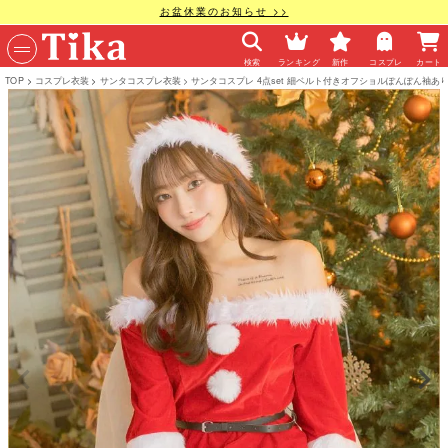
お盆休業のお知らせ >>
検索
ランキング
新作
コスプレ
カート
TOP
コスプレ衣装
サンタコスプレ衣装
サンタコスプレ 4点set 細ベルト付きオフショルぽんぽん袖