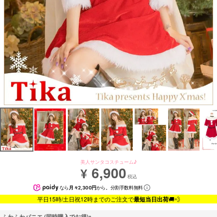
美人サンタコスチューム♪
6,900
¥
税込
なら
月々2,300円
から。分割手数料無料
平日15時/土日祝12時までのご注文で
最短当日出荷
🚚💨
ふわふわパニエ (同時購入でお得)