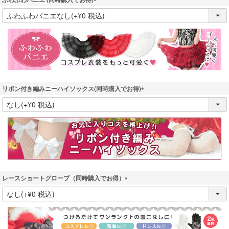
(
必
須
)
リボン付き編みニーハイソックス(同時購入でお得)
(
必
須
)
レースショートグローブ（同時購入でお得）
(
必
須
)