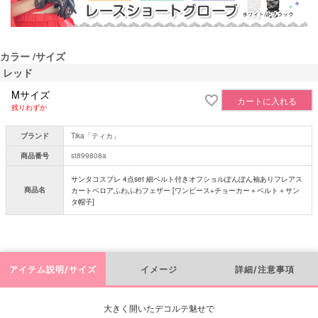
カラー
サイズ
レッド
Mサイズ
カートに入れる
残りわずか
ブランド
Tika「ティカ」
商品番号
st899808a
サンタコスプレ 4点set 細ベルト付きオフショルぽんぽん袖ありフレアス
商品名
カートベロアふわふわフェザー [ワンピース+チョーカー＋ベルト＋サン
タ帽子]
アイテム説明/サイズ
イメージ
詳細/注意事項
大きく開いたデコルテ魅せで