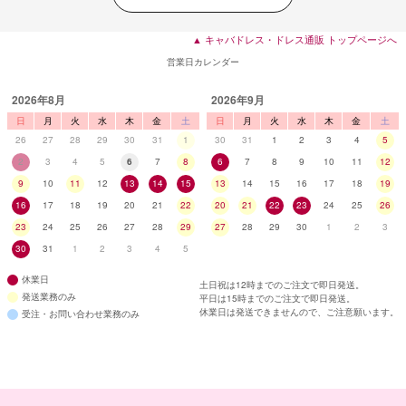
▲ キャバドレス・ドレス通販 トップページへ
営業日カレンダー
2026年8月
2026年9月
日
月
火
水
木
金
土
日
月
火
水
木
金
土
26
27
28
29
30
31
1
30
31
1
2
3
4
5
2
3
4
5
6
7
8
6
7
8
9
10
11
12
9
10
11
12
13
14
15
13
14
15
16
17
18
19
16
17
18
19
20
21
22
20
21
22
23
24
25
26
23
24
25
26
27
28
29
27
28
29
30
1
2
3
30
31
1
2
3
4
5
休業日
土日祝は12時までのご注文で即日発送。
発送業務のみ
平日は15時までのご注文で即日発送。
休業日は発送できませんので、ご注意願います。
受注・お問い合わせ業務のみ