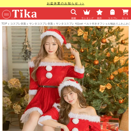
お盆休業のお知らせ >>
検索
ランキング
新作
コスプレ
カート
TOP
コスプレ衣装
サンタコスプレ衣装
サンタコスプレ 4点set ベルト付きオフショル袖ありふわふわ