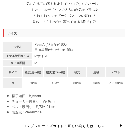
気になる二の腕も袖ありでさりげなくカバーし、
オフショルデザインで大人の色気をプラス♪
ふわふわのフェザーやポンポンの装飾で
愛らしさもしっかり演出できる1着です♡
サイズ
PyunA.(ぴょな)/160cm
モデル
田向星華(せいせい)/166cm
Mサイズ
モデル着用サイズ
M
サイズ展開
サイズ
総丈(肩〜裾)
脇丈(脇下〜裾)
袖丈
肩幅
バスト
M
73cm
56cm
30cm
36cm
78〜98cm
帽子頭囲：約66cm
チョーカー首周り：約40cm
ベルト腰回り：約73〜91cm
製造元：clearstone
コスプレのサイズガイド・正しい測り方はこちら