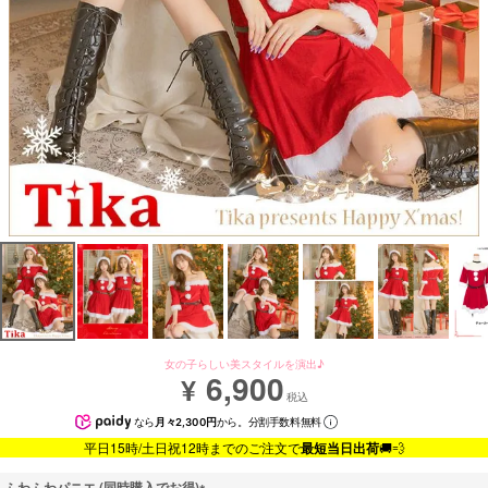
女の子らしい美スタイルを演出♪
6,900
¥
税込
なら
月々2,300円
から。分割手数料無料
平日15時/土日祝12時までのご注文で
最短当日出荷
🚚💨
ふわふわパニエ (同時購入でお得)