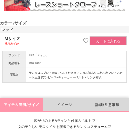
カラー
サイズ
レッド
Mサイズ
カートに入れる
残りわずか
ブランド
Tika「ティカ」
商品番号
st899808
サンタコスプレ 4点set ベルト付きオフショル袖ありふわふわフレアスカ
商品名
ート王道 [ワンピース+チョーカー＋ベルト＋サンタ帽子]
アイテム説明/サイズ
イメージ
詳細/注意事項
広がりのあるAラインと付属のベルトで
女の子らしい美スタイルを演出できるサンタコスチューム♡