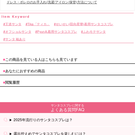
ドレス・ボレロのお手入れ(洗濯/アイロン/保管)方法について
王道サンタ
Tika「ティカ」
せいせい(田向星華)着用サンタコスプレ
オフショルサンタ
PyunA.着用サンタコスプレ
ふわモテサンタ
サンタ 袖あり
■
この商品を見ている人はこちらも見ています
■
あなたにおすすめの商品
■
閲覧履歴
サンタコスプレに関する
よくある質問FAQ
2025年流行りのサンタコスプレは？
露出控えめでサンタコスプレを楽しむには？