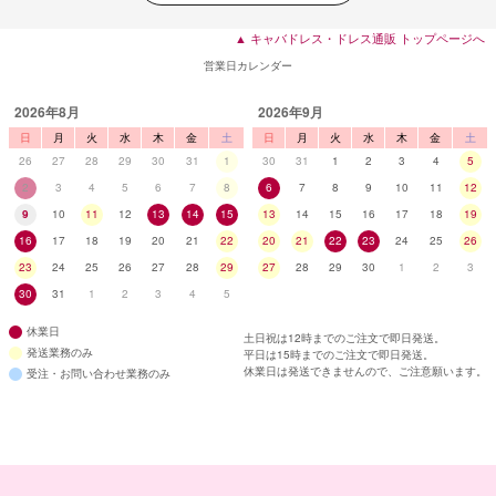
▲ キャバドレス・ドレス通販 トップページへ
営業日カレンダー
2026年8月
2026年9月
日
月
火
水
木
金
土
日
月
火
水
木
金
土
26
27
28
29
30
31
1
30
31
1
2
3
4
5
2
3
4
5
6
7
8
6
7
8
9
10
11
12
9
10
11
12
13
14
15
13
14
15
16
17
18
19
16
17
18
19
20
21
22
20
21
22
23
24
25
26
23
24
25
26
27
28
29
27
28
29
30
1
2
3
30
31
1
2
3
4
5
休業日
土日祝は12時までのご注文で即日発送。
発送業務のみ
平日は15時までのご注文で即日発送。
休業日は発送できませんので、ご注意願います。
受注・お問い合わせ業務のみ