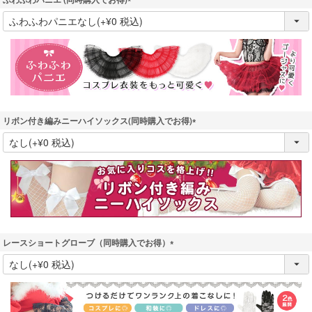
(
必
須
)
リボン付き編みニーハイソックス(同時購入でお得)
(
必
須
)
レースショートグローブ（同時購入でお得）
(
必
須
)