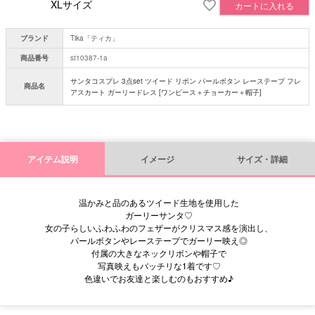
XLサイズ
カートに入れる
ブランド
Tika「ティカ」
商品番号
st10387-1a
サンタコスプレ 3点set ツイード リボン パールボタン レーステープ フレ
商品名
アスカート ガーリードレス [ワンピース＋チョーカー＋帽子]
アイテム説明
イメージ
サイズ・詳細
温かみと品のあるツイード生地を使用した
ガーリーサンタ♡
女の子らしいふわふわのフェザーがクリスマス感を演出し、
パールボタンやレーステープでガーリー映え◎
付属の大きなネックリボンや帽子で
写真映えもバッチリな1着です♡
色違いでお友達と楽しむのもおすすめ♪
■モデル