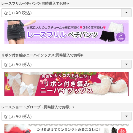
レースフリルペチパンツ(同時購入でお得)
(
必
須
)
リボン付き編みニーハイソックス(同時購入でお得)
(
必
須
)
レースショートグローブ（同時購入でお得）
(
必
須
)