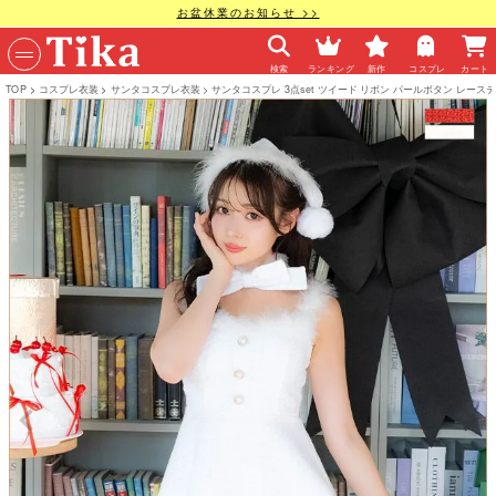
お盆休業のお知らせ >>
検索
ランキング
新作
コスプレ
カート
TOP
コスプレ衣装
サンタコスプレ衣装
サンタコスプレ 3点set ツイード リボン パールボタン レー