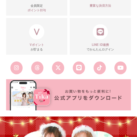
■ディティール
会員限定
豊富な決済方法
ポイント付与
Vポイント
LINE ID連携
が貯まる
でかんたんログイン