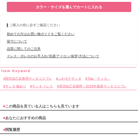
カラー・サイズを選んでカートに入れる
■サイズ表
ご購入の前に必ずご確認ください
初めての方はお買い物ガイドをご覧ください
採寸について
品質に関してのご注意
ドレス・ボレロのお手入れ(洗濯/アイロン/保管)方法について
雨宮由乙花着用サンタコスプレ
ふわモテサンタ
Tika「ティカ」
サンタ 袖あり
サンタ ドレス
雨宮由乙花着用｜2025年最新サンタコスプレ
■
この商品を見ている人はこちらも見ています
■
あなたにおすすめの商品
■
閲覧履歴