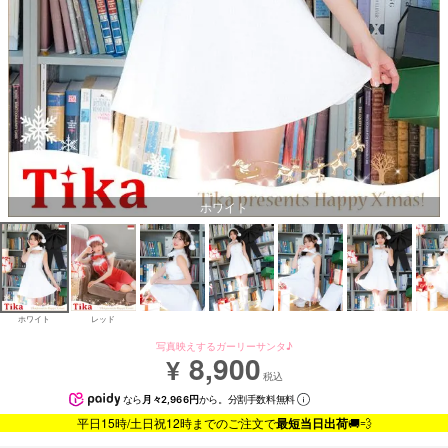
ホワイト
ホワイト
レッド
写真映えするガーリーサンタ♪
8,900
¥
税込
なら
月々2,966円
から。分割手数料無料
平日15時/土日祝12時までのご注文で
最短当日出荷
🚚💨