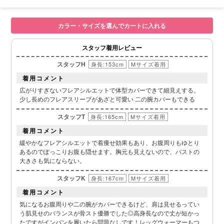
カラー・サイズを選んでカートに入れる
スタッフ着用レビュー
スタッフH
身長:153cm
Mサイズ着用
着用コメント
広がりすぎないフレアシルエットで体型カバーできて細見えする。
少し長めのフレアスリーブがあざと可愛い 二の腕カバーもできる
スタッフT
身長:165cm
Mサイズ着用
着用コメント
緩やかなフレアシルエットで着痩せ効果もあり、お腹周りもゆとり
あるのでぽっこりお腹も隠せます。胸元も見えないので、バストの
大きさも気にならない。
スタッフK
身長:167cm
Mサイズ着用
着用コメント
気になるお腹周りや二の腕がカバーできるけど、肩は見せるってい
う肌見せのバランスが骨スト優勝でした◎高身長なので丈が短かっ
たですがインパンを履いたら問題なしです！レッグウォーマーもつ