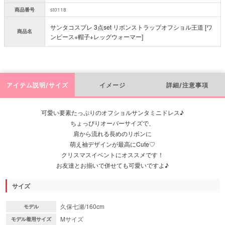
商品番号
st0118
サンタコスプレ 3点set リボンストラップオフショル王道 [ワ
商品名
ンピース+帽子+レッグウォーマー]
アイテム説明/サイズ
イメージ
詳細/注意事項
可愛い要素たっぷりのオフショルサンタミニドレス♪
ちょっぴりオーバーサイズで、
肩から流れる長めのリボンに
萌え袖デザインが最高にCute♡
クリスマスイベントにオススメです！
お友達とお揃いで併せても可愛いですよ♪
サイズ
久保七瀬/160cm
モデル
Mサイズ
モデル着用サイズ