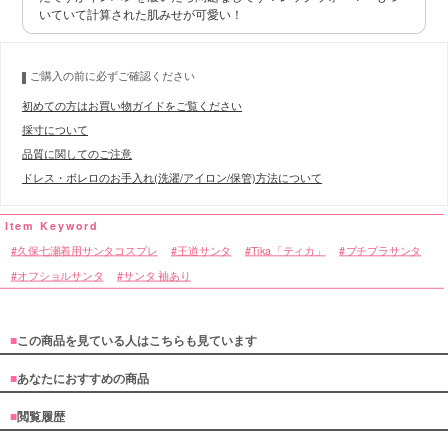
いていて計算された肌みせが可愛い！
ご購入の前に必ずご確認ください
初めての方はお買い物ガイドをご覧ください
採寸について
品質に関してのご注意
ドレス・ボレロのお手入れ(洗濯/アイロン/保管)方法について
久保七瀬着用サンタコスプレ
王道サンタ
Tika「ティカ」
プチプラサンタ
オフショルサンタ
サンタ 袖あり
■
この商品を見ている人はこちらも見ています
■
あなたにおすすめの商品
■
閲覧履歴