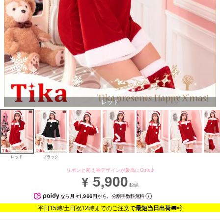
レッド
レッド
ブラック
リボンと萌え袖デザインが最高にCute♪
5,900
¥
税込
なら
月々1,966円
から。分割手数料無料
平日15時/土日祝12時までのご注文で
最短当日出荷
🚚💨