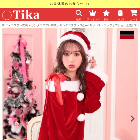
お盆休業のお知らせ >>
検索
ランキング
新作
コスプレ
カート
TOP
コスプレ衣装
サンタコスプレ衣装
サンタコスプレ 3点set リボンストラップオフショル王道 [ワ