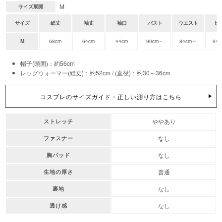
M
サイズ展開
サイズ
総丈
袖丈
袖口
バスト
ウエスト
ヒ
M
68cm
64cm
44cm
90cm～
84cm～
94
帽子(頭囲)：約56cm
レッグウォーマー(総丈)：約52cm / (直径)：約30～36cm
コスプレのサイズガイド・正しい測り方はこちら
ややあり
ストレッチ
なし
ファスナー
なし
胸パッド
普通
生地の厚さ
なし
裏地
なし
透け感