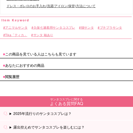
ドレス・ボレロのお手入れ(洗濯/アイロン/保管)方法について
アニマルサンタ
久保七瀬着用サンタコスプレ
猫サンタ
プチプラサンタ
Tika「ティカ」
サンタ 袖あり
■
この商品を見ている人はこちらも見ています
■
あなたにおすすめの商品
■
閲覧履歴
サンタコスプレに関する
よくある質問FAQ
2025年流行りのサンタコスプレは？
露出控えめでサンタコスプレを楽しむには？