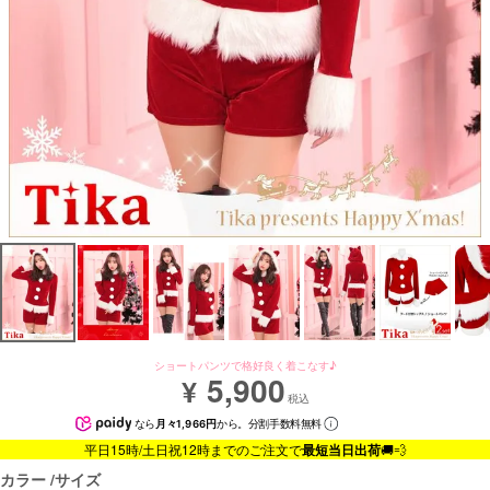
ショートパンツで格好良く着こなす♪
5,900
¥
税込
なら
月々1,966円
から。分割手数料無料
平日15時/土日祝12時までのご注文で
最短当日出荷
🚚💨
カラー
サイズ