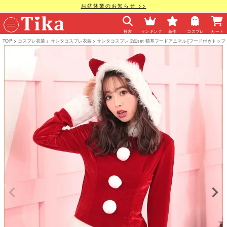
お盆休業のお知らせ >>
検索
ランキング
新作
コスプレ
カート
TOP
コスプレ衣装
サンタコスプレ衣装
サンタコスプレ 2点set 猫耳フードアニマル [フード付きトップ