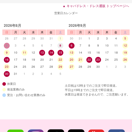
▲ キャバドレス・ドレス通販 トップページへ
営業日カレンダー
2026年8月
2026年9月
日
月
火
水
木
金
土
日
月
火
水
木
金
土
26
27
28
29
30
31
1
30
31
1
2
3
4
5
2
3
4
5
6
7
8
6
7
8
9
10
11
12
9
10
11
12
13
14
15
13
14
15
16
17
18
19
16
17
18
19
20
21
22
20
21
22
23
24
25
26
23
24
25
26
27
28
29
27
28
29
30
1
2
3
30
31
1
2
3
4
5
休業日
土日祝は12時までのご注文で即日発送。
発送業務のみ
平日は15時までのご注文で即日発送。
休業日は発送できませんので、ご注意願います。
受注・お問い合わせ業務のみ