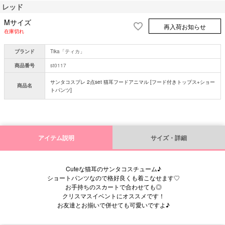
レッド
Mサイズ
再入荷お知らせ
在庫切れ
ブランド
Tika「ティカ」
商品番号
st0117
サンタコスプレ 2点set 猫耳フードアニマル [フード付きトップス+ショー
商品名
トパンツ]
アイテム説明
サイズ・詳細
Cuteな猫耳のサンタコスチューム♪
ショートパンツなので格好良くも着こなせます♡
お手持ちのスカートで合わせても◎
クリスマスイベントにオススメです！
お友達とお揃いで併せても可愛いですよ♪