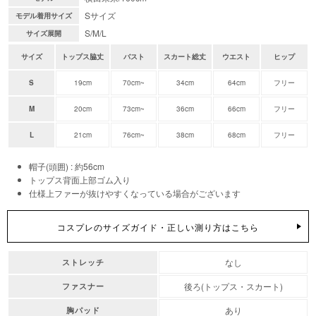
Sサイズ
モデル着用サイズ
S/M/L
サイズ展開
サイズ
トップス脇丈
バスト
スカート総丈
ウエスト
ヒップ
S
19cm
70cm~
34cm
64cm
フリー
M
20cm
73cm~
36cm
66cm
フリー
L
21cm
76cm~
38cm
68cm
フリー
帽子(頭囲) : 約56cm
トップス背面上部ゴム入り
仕様上ファーが抜けやすくなっている場合がございます
コスプレのサイズガイド・正しい測り方はこちら
なし
ストレッチ
後ろ(トップス・スカート)
ファスナー
あり
胸パッド