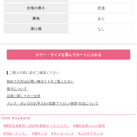
普通
生地の厚さ
あり
裏地
なし
透け感
カラー・サイズを選んでカートに入れる
ご購入の前に必ずご確認ください
初めての方はお買い物ガイドをご覧ください
採寸について
品質に関してのご注意
ドレス・ボレロのお手入れ(洗濯/アイロン/保管)方法について
横田未来着用｜2025年最新サンタコスプレ
横田未来ちゃん着用
Tika「ティカ」
猫サンタ
サンタ ドレス
ふわモテサンタ