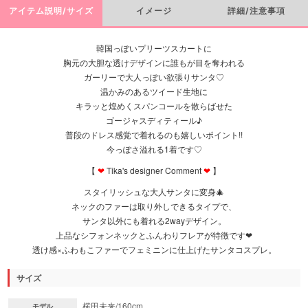
アイテム説明/サイズ
イメージ
詳細/注意事項
韓国っぽいプリーツスカートに
胸元の大胆な透けデザインに誰もが目を奪われる
ガーリーで大人っぽい欲張りサンタ♡
温かみのあるツイード生地に
キラッと煌めくスパンコールを散らばせた
ゴージャスディティール♪
普段のドレス感覚で着れるのも嬉しいポイント!!
今っぽさ溢れる1着です♡
【
❤︎
Tika's designer Comment
❤︎
】
スタイリッシュな大人サンタに変身🎄
ネックのファーは取り外しできるタイプで、
サンタ以外にも着れる2wayデザイン。
上品なシフォンネックとふんわりフレアが特徴です❤︎
透け感×ふわもこファーでフェミニンに仕上げたサンタコスプレ。
サイズ
横田未来/160cm
モデル