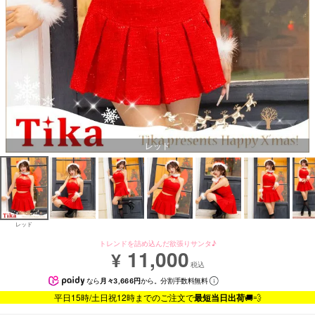
レッド
レッド
トレンドを詰め込んだ欲張りサンタ♪
11,000
¥
税込
なら
月々3,666円
から。分割手数料無料
平日15時/土日祝12時までのご注文で
最短当日出荷
🚚💨