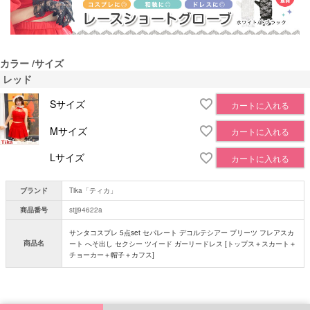
カラー
サイズ
レッド
Sサイズ
カートに入れる
Mサイズ
カートに入れる
Lサイズ
カートに入れる
ブランド
Tika「ティカ」
商品番号
stjj94622a
サンタコスプレ 5点set セパレート デコルテシアー プリーツ フレアスカ
商品名
ート へそ出し セクシー ツイード ガーリードレス [トップス＋スカート＋
チョーカー＋帽子＋カフス]