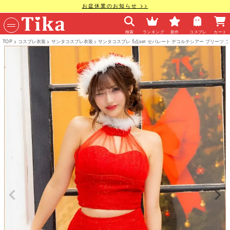
お盆休業のお知らせ >>
検索
ランキング
新作
コスプレ
カート
TOP
コスプレ衣装
サンタコスプレ衣装
サンタコスプレ 5点set セパレート デコルテシアー プリーツ