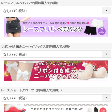
レースフリルペチパンツ(同時購入でお得)
(
必
須
)
リボン付き編みニーハイソックス(同時購入でお得)
(
必
須
)
レースショートグローブ（同時購入でお得）
(
必
須
)