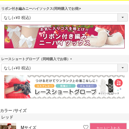
リボン付き編みニーハイソックス(同時購入でお得)
(
必
須
)
レースショートグローブ（同時購入でお得）
(
必
須
)
カラー
サイズ
レッド
Mサイズ
カートに入れる