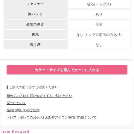
後ろ(トップス)
ファスナー
あり
胸パッド
普通
生地の厚さ
なし(トップス前面のみあり)
裏地
なし
透け感
カラー・サイズを選んでカートに入れる
ご購入の前に必ずご確認ください
初めての方はお買い物ガイドをご覧ください
採寸について
品質に関してのご注意
ドレス・ボレロのお手入れ(洗濯/アイロン/保管)方法について