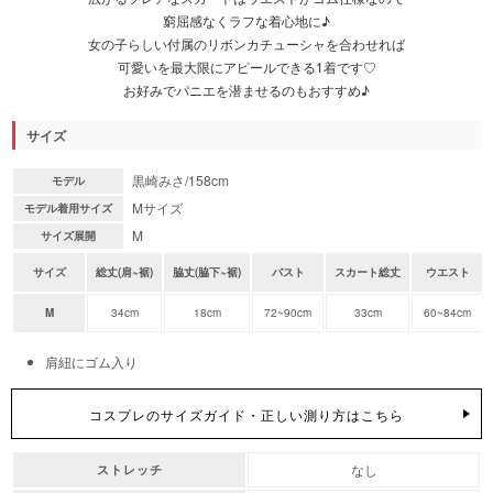
窮屈感なくラフな着心地に♪
女の子らしい付属のリボンカチューシャを合わせれば
可愛いを最大限にアピールできる1着です♡
お好みでパニエを潜ませるのもおすすめ♪
サイズ
黒崎みさ/158cm
モデル
Mサイズ
モデル着用サイズ
M
サイズ展開
サイズ
総丈(肩~裾)
脇丈(脇下~裾)
バスト
スカート総丈
ウエスト
M
34cm
18cm
72~90cm
33cm
60~84cm
肩紐にゴム入り
コスプレのサイズガイド・正しい測り方はこちら
なし
ストレッチ