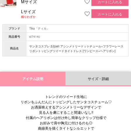
Mサイズ
カートに入れる
Lサイズ
カートに入れる
残りわずか
ブランド
Tika「ティカ」
商品番号
st7414c
サンタコスプレ 2点set アシンメトリードットチュール×フラワーレース
商品名
リボントッピングツイードタイトドレス [ワンピース+ヘアリボン]
アイテム説明
サイズ・詳細
トレンドのツイード生地に
リボンをふんだんにトッピングしたサンタコスチューム♡
お洒落映えするアシンメトリーなデザインで
見る人を虜にすること間違いなし!!
付属のヘアリボンは付け外し簡単なクリップ仕様で
お好みで肩や胸元に付けるのも◎
曲線美を描くタイトなシルエットで