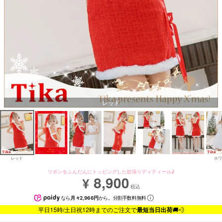
レッド
レッド
ホワ
リボンをふんだんにトッピングした欲張りディティール♪
8,900
¥
税込
なら
月々2,966円
から。分割手数料無料
平日15時/土日祝12時までのご注文で
最短当日出荷
🚚💨