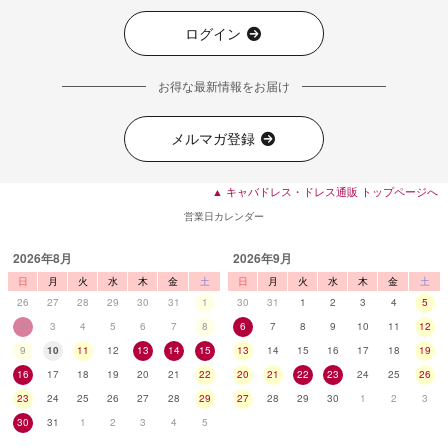
ログイン
お得な最新情報をお届け
メルマガ登録
▲ キャバドレス・ドレス通販 トップページへ
営業日カレンダー
2026年8月
2026年9月
日
月
火
水
木
金
土
日
月
火
水
木
金
土
26
27
28
29
30
31
1
30
31
1
2
3
4
5
2
3
4
5
6
7
8
6
7
8
9
10
11
12
9
10
11
12
13
14
15
13
14
15
16
17
18
19
16
17
18
19
20
21
22
20
21
22
23
24
25
26
23
24
25
26
27
28
29
27
28
29
30
1
2
3
30
31
1
2
3
4
5