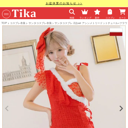
お盆休業のお知らせ >>
検索
ランキング
新作
コスプレ
カート
TOP
コスプレ衣装
サンタコスプレ衣装
サンタコスプレ 2点set アシンメトリードットチュール×フラ