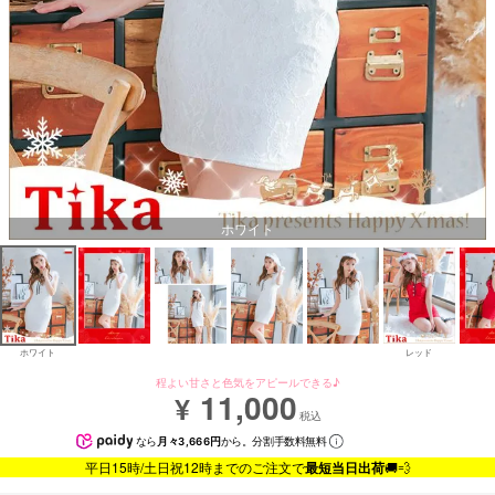
ホワイト
ホワイト
レッド
程よい甘さと色気をアピールできる♪
11,000
¥
税込
なら
月々3,666円
から。分割手数料無料
平日15時/土日祝12時までのご注文で
最短当日出荷
🚚💨