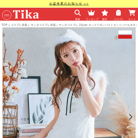
お盆休業のお知らせ >>
検索
ランキング
新作
コスプレ
カート
TOP
コスプレ衣装
サンタコスプレ衣装
サンタコスプレ 2点set ネックリボンバストカットパールボタ