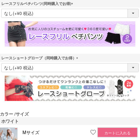
レースフリルペチパンツ(同時購入でお得)
(
必
須
)
レースショートグローブ（同時購入でお得）
(
必
須
)
カラー
サイズ
ホワイト
Mサイズ
カートに入れる