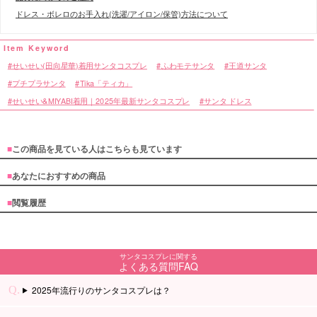
ドレス・ボレロのお手入れ(洗濯/アイロン/保管)方法について
せいせい(田向星華)着用サンタコスプレ
ふわモテサンタ
王道サンタ
プチプラサンタ
Tika「ティカ」
せいせい&MIYABI着用｜2025年最新サンタコスプレ
サンタ ドレス
■
この商品を見ている人はこちらも見ています
■
あなたにおすすめの商品
■
閲覧履歴
サンタコスプレに関する
よくある質問FAQ
2025年流行りのサンタコスプレは？