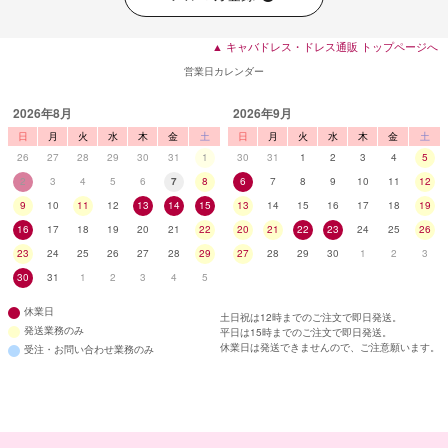
▲ キャバドレス・ドレス通販 トップページへ
営業日カレンダー
2026年8月
2026年9月
日
月
火
水
木
金
土
日
月
火
水
木
金
土
26
27
28
29
30
31
1
30
31
1
2
3
4
5
2
3
4
5
6
7
8
6
7
8
9
10
11
12
9
10
11
12
13
14
15
13
14
15
16
17
18
19
16
17
18
19
20
21
22
20
21
22
23
24
25
26
23
24
25
26
27
28
29
27
28
29
30
1
2
3
30
31
1
2
3
4
5
休業日
土日祝は12時までのご注文で即日発送。
発送業務のみ
平日は15時までのご注文で即日発送。
休業日は発送できませんので、ご注意願います。
受注・お問い合わせ業務のみ