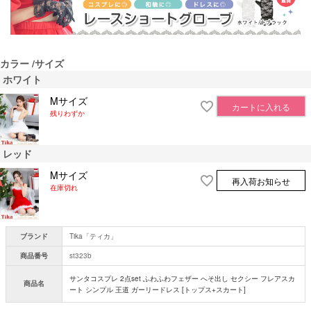
カラー
サイズ
ホワイト
Mサイズ
カートに入れる
残りわずか
レッド
Mサイズ
再入荷お知らせ
在庫切れ
ブランド
Tika「ティカ」
商品番号
st323b
サンタコスプレ 2点set ふわふわフェザー へそ出し セクシー フレアスカ
商品名
ート シンプル 王道 ガーリードレス [トップス+スカート]