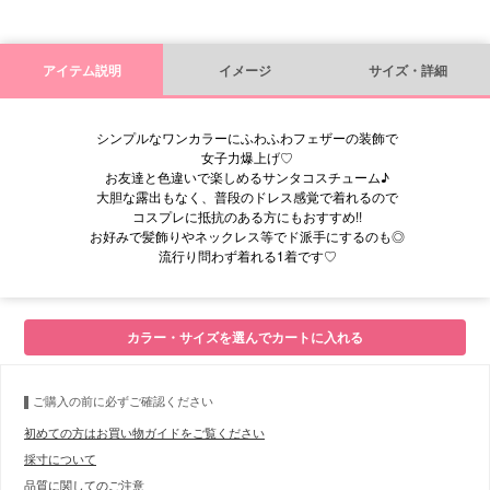
アイテム説明
イメージ
サイズ・詳細
シンプルなワンカラーにふわふわフェザーの装飾で
女子力爆上げ♡
お友達と色違いで楽しめるサンタコスチューム♪
大胆な露出もなく、普段のドレス感覚で着れるので
コスプレに抵抗のある方にもおすすめ!!
お好みで髪飾りやネックレス等でド派手にするのも◎
流行り問わず着れる1着です♡
■モデル
カラー・サイズを選んでカートに入れる
■サイズ表
ご購入の前に必ずご確認ください
初めての方はお買い物ガイドをご覧ください
採寸について
品質に関してのご注意