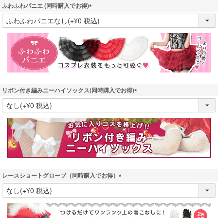
ふわふわパニエ (同時購入でお得)
(
必
須
)
リボン付き編みニーハイソックス(同時購入でお得)
(
必
須
)
レースショートグローブ（同時購入でお得）
(
必
須
)