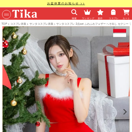
お盆休業のお知らせ >>
検索
ランキング
新作
コスプレ
カート
TOP
コスプレ衣装
サンタコスプレ衣装
サンタコスプレ 2点set ふわふわフェザー へそ出し セクシー 