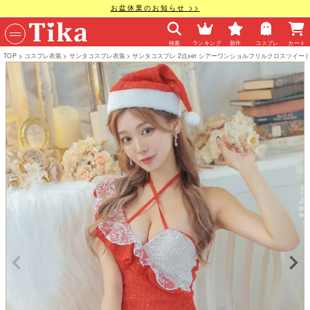
お盆休業のお知らせ >>
検索
ランキング
新作
コスプレ
カート
TOP
コスプレ衣装
サンタコスプレ衣装
サンタコスプレ 2点set シアーワンショルフリルクロスツイード