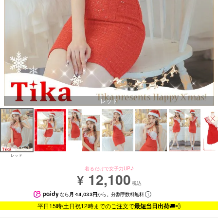
レッド
レッド
着るだけで女子力UP♪
12,100
¥
税込
なら
月々4,033円
から。分割手数料無料
平日15時/土日祝12時までのご注文で
最短当日出荷
🚚💨