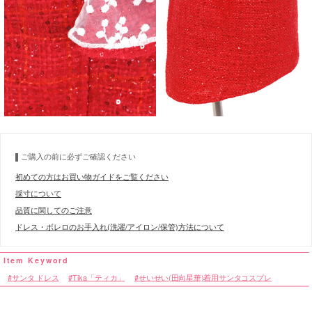
ご購入の前に必ずご確認ください
初めての方はお買い物ガイドをご覧ください
採寸について
品質に関してのご注意
ドレス・ボレロのお手入れ(洗濯/アイロン/保管)方法について
サンタ ドレス
Tika「ティカ」
せいせい(田向星華)着用サンタコスプレ