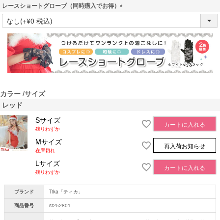
レースショートグローブ（同時購入でお得）
(
必
須
)
カラー
サイズ
レッド
Sサイズ
カートに入れる
残りわずか
Mサイズ
再入荷お知らせ
在庫切れ
Lサイズ
カートに入れる
残りわずか
ブランド
Tika「ティカ」
商品番号
st252801