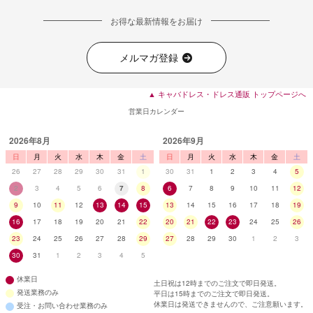
お得な最新情報をお届け
メルマガ登録
▲ キャバドレス・ドレス通販 トップページへ
営業日カレンダー
2026年8月
2026年9月
日
月
火
水
木
金
土
日
月
火
水
木
金
土
26
27
28
29
30
31
1
30
31
1
2
3
4
5
2
3
4
5
6
7
8
6
7
8
9
10
11
12
9
10
11
12
13
14
15
13
14
15
16
17
18
19
16
17
18
19
20
21
22
20
21
22
23
24
25
26
23
24
25
26
27
28
29
27
28
29
30
1
2
3
30
31
1
2
3
4
5
休業日
土日祝は12時までのご注文で即日発送。
発送業務のみ
平日は15時までのご注文で即日発送。
休業日は発送できませんので、ご注意願います。
受注・お問い合わせ業務のみ