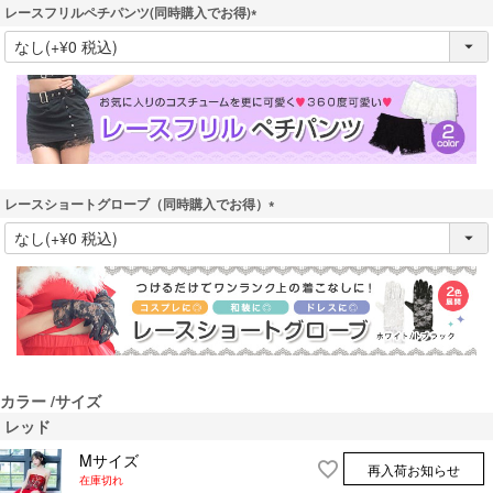
レースフリルペチパンツ(同時購入でお得)
(
必
須
)
レースショートグローブ（同時購入でお得）
(
必
須
)
カラー
サイズ
レッド
Mサイズ
再入荷お知らせ
在庫切れ