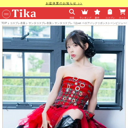
お盆休業のお知らせ >>
検索
ランキング
新作
コスプレ
カート
TOP
コスプレ衣装
サンタコスプレ衣装
サンタコスプレ 1点set ベロアバックリボンストーンビジュ