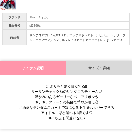
ブランド
Tika「ティカ」
商品番号
st2496a
サンタコスプレ 1点set ベロアバックリボンストーンビジューベアタータ
商品名
ンチェックランダムフリルフレアスカートガーリードレス [ワンピース]
アイテム説明
サイズ・詳細
誰よりも可愛く目立てる!!
タータンチェック柄のサンタコスチューム♡
温かみのあるガーリーなベロアリボンや
キラキラストーンの装飾で華やか映え◎
お洒落なランダムスカートで気になる下半身もカバーできる
アイドルっぽさ溢れる1着です♡
SNS映えも間違いなし♪