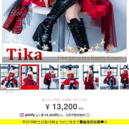
レッド
レッド
誰よりも可愛くお洒落に目立てる♪
13,200
¥
税込
なら
月々4,400円
から。分割手数料無料
平日15時/土日祝12時までのご注文で
最短当日出荷
🚚💨