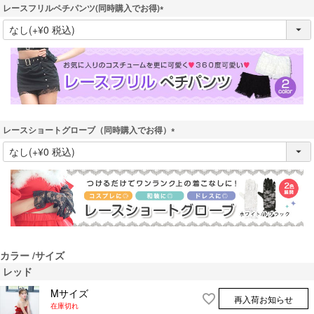
レースフリルペチパンツ(同時購入でお得)
(
必
須
)
レースショートグローブ（同時購入でお得）
(
必
須
)
カラー
サイズ
レッド
Mサイズ
再入荷お知らせ
在庫切れ