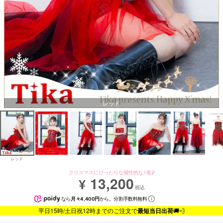
レッド
レッド
クリスマスにぴったりな個性的な1着♪
13,200
¥
税込
なら
月々4,400円
から。分割手数料無料
平日15時/土日祝12時までのご注文で
最短当日出荷
🚚💨