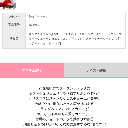
ブランド
Tika「ティカ」
商品番号
st2495a
サンタコスプレ 2点set ベアベロアバックリボンタータンチェックジュエ
商品名
リービジューランダムシフォンフリルフレアスカートガーリードレス [ト
ップス＋ショートパンツ]
アイテム説明
サイズ・詳細
存在感抜群なタータンチェックに
キラキラなジュエリーやベロアリボンを飾った
クリスマスにぴったりなコスチュームが登場♡
歩きたびに舞うふわっと広がりのある
ランダムシフォンのスカートが
気になる下半身も可愛くカバーし、
付属のショートパンツで動きやすさ◎
周囲と差をつけたい!!そんな方におすすめな1着です♡