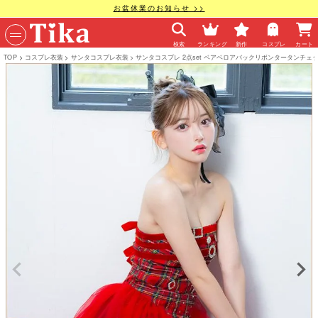
お盆休業のお知らせ >>
検索
ランキング
新作
コスプレ
カート
TOP
コスプレ衣装
サンタコスプレ衣装
サンタコスプレ 2点set ベアベロアバックリボンタータンチ