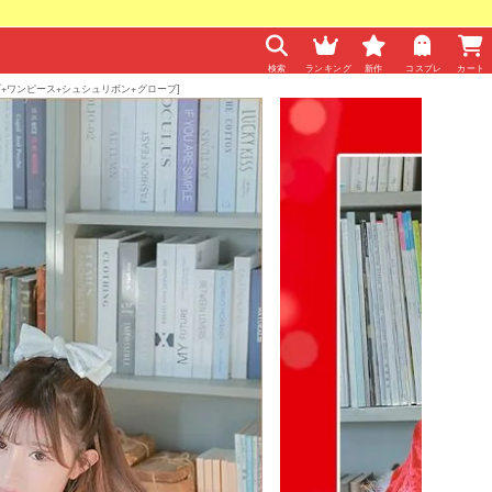
検索
ランキング
新作
コスプレ
カート
+ワンピース+シュシュリボン+グローブ]