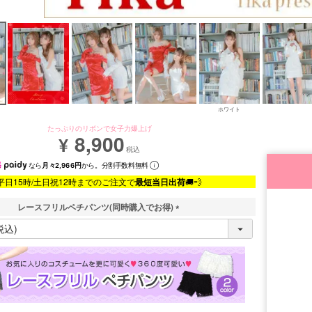
ホワイト
たっぷりのリボンで女子力爆上げ
8,900
¥
税込
なら
月々2,966円
から。分割手数料無料
平日15時/土日祝12時までのご注文で
最短当日出荷
🚚💨
レースフリルペチパンツ(同時購入でお得)
(
必
須
)