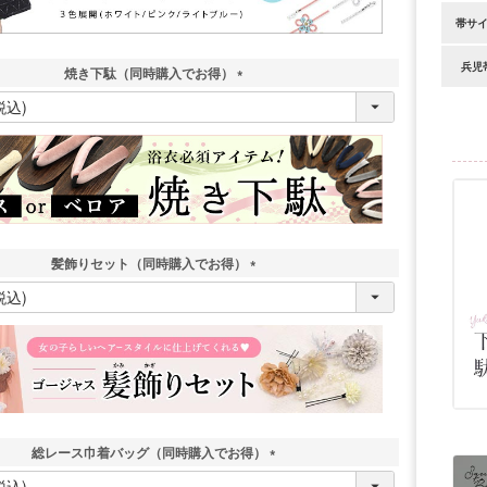
帯サ
兵児
焼き下駄（同時購入でお得）
(
必
須
)
髪飾りセット（同時購入でお得）
(
必
須
)
総レース巾着バッグ（同時購入でお得）
(