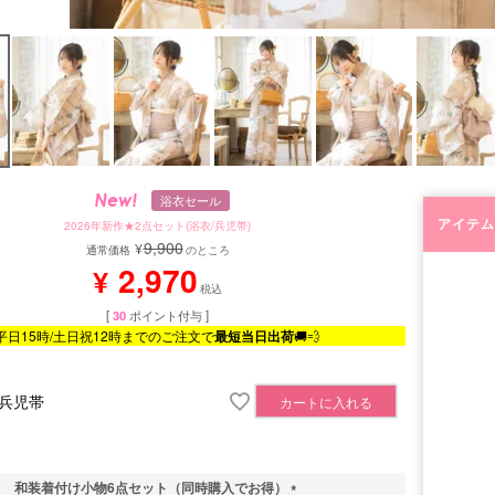
浴衣セール
アイテム
2026年新作★2点セット(浴衣/兵児帯)
9,900
¥
通常価格
のところ
2,970
¥
税込
[
30
ポイント付与 ]
平日15時/土日祝12時までのご注文で
最短当日出荷
🚚💨
兵児帯
カートに入れる
和装着付け小物6点セット（同時購入でお得）