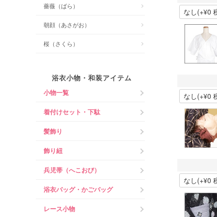
薔薇（ばら）
朝顔（あさがお）
桜（さくら）
浴衣小物・和装アイテム
小物一覧
着付けセット・下駄
髪飾り
飾り紐
兵児帯（へこおび）
浴衣バッグ・かごバッグ
レース小物