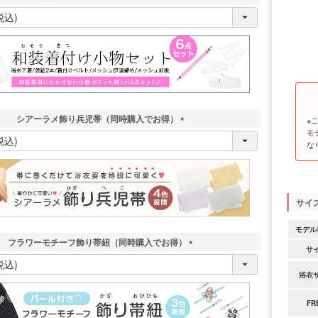
(
必
須
)
シアーラメ飾り兵児帯（同時購入でお得）
※
モ
(
な
必
須
)
サイ
モデル
フラワーモチーフ飾り帯紐（同時購入でお得）
サ
(
必
浴衣
須
)
FR