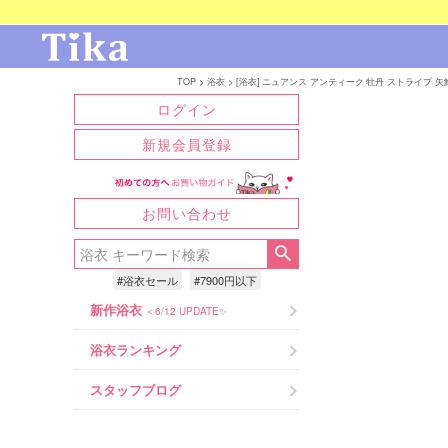
TOP
浴衣
[浴衣] ニュアンス アンティーク 牡丹 ストライプ 矢鱈縞 
ログイン
新規会員登録
お問い合わせ
#浴衣セール
#7900円以下
新作浴衣
＜6/12 UPDATE✨
浴衣ランキング
スタッフブログ