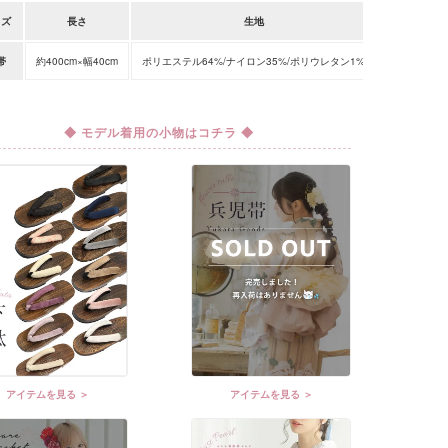
イズ
長さ
生地
帯
約400cm×幅40cm
ポリエステル64%/ナイロン35%/ポリウレタン1%
◆ モデル着用の小物はコチラ ◆
アイテムを見る ＞
アイテムを見る ＞