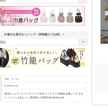
必
須
)
巾着付き黒竹かごバッグ（同時購入でお得）
(
必
須
)
Tika「ティカ」
tk-ykrt26-cy4
[浴衣] ニュアンス アンティーク 牡丹 ストライプ 矢鱈縞 古典レトロ モダ
ン ベージュ 2点セット (黒嵜菜々子着用) [tk-ykrt26-cy4]