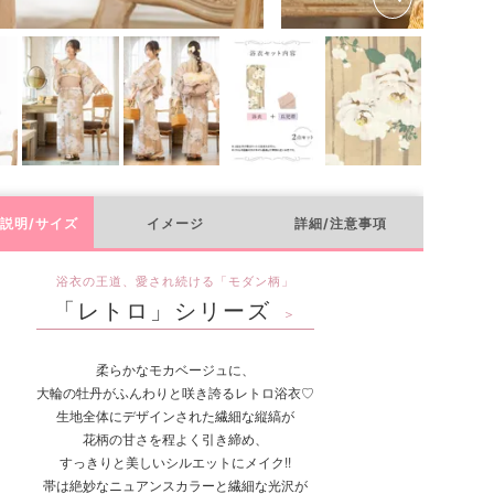
兵児帯
説明/サイズ
イメージ
詳細/注意事項
浴衣の王道、愛され続ける「モダン柄」
「レトロ」シリーズ
＞
柔らかなモカベージュに、
大輪の牡丹がふんわりと咲き誇るレトロ浴衣♡
生地全体にデザインされた繊細な縦縞が
花柄の甘さを程よく引き締め、
すっきりと美しいシルエットにメイク!!
帯は絶妙なニュアンスカラーと繊細な光沢が