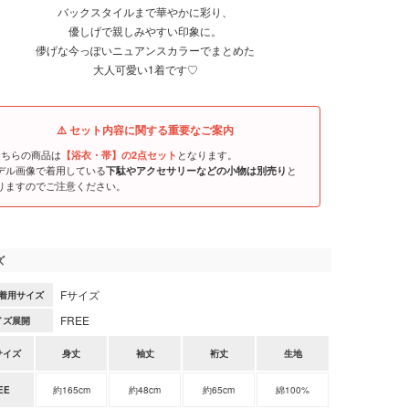
バックスタイルまで華やかに彩り、
優しげで親しみやすい印象に。
儚げな今っぽいニュアンスカラーでまとめた
大人可愛い1着です♡
⚠️ セット内容に関する重要なご案内
こちらの商品は
となります。
【浴衣・帯】の2点セット
デル画像で着用している
と
下駄やアクセサリーなどの小物は別売り
りますのでご注意ください。
ズ
Fサイズ
着用サイズ
FREE
イズ展開
サイズ
身丈
袖丈
裄丈
生地
EE
約165cm
約48cm
約65cm
綿100%