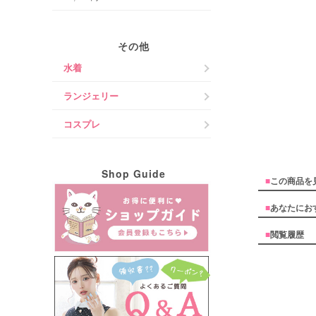
その他
水着
ランジェリー
コスプレ
Shop Guide
■
この商品を
■
あなたにお
■
閲覧履歴