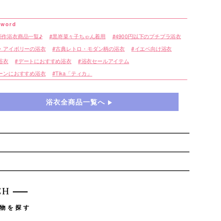
新作浴衣商品一覧♪
黒嵜菜々子ちゃん着用
4900円以下のプチプラ浴衣
・アイボリーの浴衣
古典レトロ・モダン柄の浴衣
イエベ向け浴衣
浴衣
デートにおすすめ浴衣
浴衣セールアイテム
ーンにおすすめ浴衣
Tika「ティカ」
浴衣全商品一覧へ
CH
物を探す