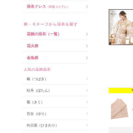
浴衣ドレス
（和装コスプレ）
柄・モチーフから浴衣を探す
花柄の浴衣（一覧）
花火柄
金魚柄
人気の花柄浴衣
椿（つばき）
牡丹（ぼたん）
菊（きく）
百合（ゆり）
向日葵（ひまわり）