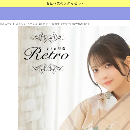
お盆休業のお知らせ >>
古典レトロ モダン ベージュ 2点セット (黒嵜菜々子着用) [tk-ykrt26-cy4]