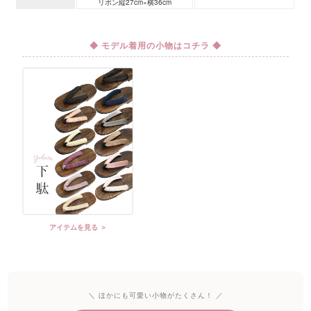
リボン縦27cm×横36cm
◆ モデル着用の小物はコチラ ◆
アイテムを見る ＞
＼ ほかにも可愛い小物がたくさん！ ／