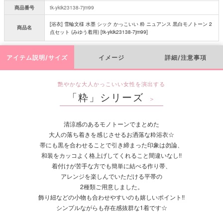
商品番号
tk-ykik23138-7jm99
[浴衣] 雪輪文様 水墨 シック かっこいい 粋 ニュアンス 黒白モノトーン 2
商品名
点セット (みゆう着用) [tk-ykik23138-7jm99]
アイテム説明/サイズ
イメージ
詳細/注意事項
艶やかな大人かっこいい女性を演出する
「粋」シリーズ
＞
清涼感のあるモノトーンでまとめた
大人の落ち着きを感じさせるお洒落な粋浴衣☆
帯にも黒を合わせることで引き締まった印象は勿論、
和装をカッコよく格上げしてくれること間違いなし!!
着付けが苦手な方でも簡単に結べる作り帯、
アレンジを楽しんでいただける平帯の
2種類ご用意しました。
飾り紐などの小物も合わせやすいのも嬉しいポイント!!
シンプルながらも存在感抜群な1着です☆