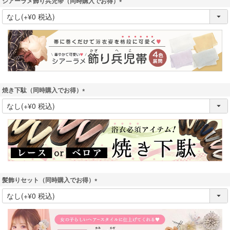
シアーラメ飾り兵児帯（同時購入でお得）
(
必
須
)
焼き下駄（同時購入でお得）
(
必
須
)
髪飾りセット（同時購入でお得）
(
必
須
)