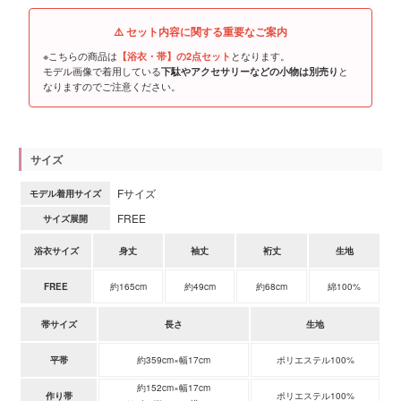
⚠️ セット内容に関する重要なご案内
※こちらの商品は
となります。
【浴衣・帯】の2点セット
モデル画像で着用している
と
下駄やアクセサリーなどの小物は別売り
なりますのでご注意ください。
サイズ
Fサイズ
モデル着用サイズ
FREE
サイズ展開
浴衣サイズ
身丈
袖丈
裄丈
生地
FREE
約165cm
約49cm
約68cm
綿100%
帯サイズ
長さ
生地
平帯
約359cm×幅17cm
ポリエステル100%
約152cm×幅17cm
作り帯
ポリエステル100%