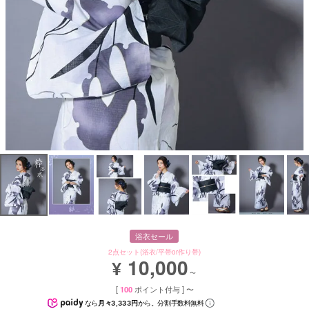
浴衣セール
2点セット(浴衣/平帯or作り帯)
10,000
¥
〜
[
100
ポイント付与 ]
〜
なら
月々3,333円
から。分割手数料無料