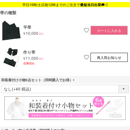
平日15時/土日祝12時までのご注文で
最短当日出荷
🚚💨
帯の種類
平帯
カートに入れる
10,000
¥
税込
作り帯
再入荷お知らせ
11,000
¥
税込
在庫切れ
和装着付け小物6点セット（同時購入でお得）
(
必
須
)