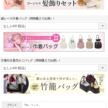
総レース巾着バッグ（同時購入でお得）
(
必
須
)
巾着付き黒竹かごバッグ（同時購入でお得）
(
必
須
)
ブランド
Tika「ティカ」