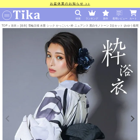
お盆休業のお知らせ >>
検索
ランキング
新作
着用レビュー
カート
TOP
浴衣
[浴衣] 雪輪文様 水墨 シック かっこいい 粋 ニュアンス 黒白モノトーン 2点セット (みゆう着用) [tk-yk