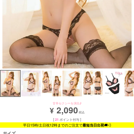
甘辛セクシーを演出♪
2,090
¥
税込
[
21
ポイント付与 ]
平日15時/土日祝12時までのご注文で
最短当日出荷
🚚💨
サイズ