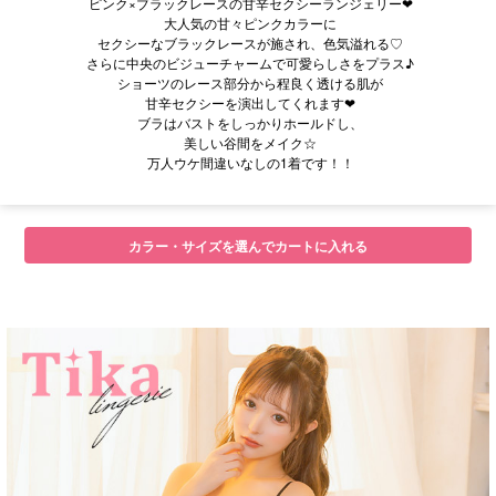
ピンク×ブラックレースの甘辛セクシーランジェリー❤︎
大人気の甘々ピンクカラーに
セクシーなブラックレースが施され、色気溢れる♡
さらに中央のビジューチャームで可愛らしさをプラス♪
ショーツのレース部分から程良く透ける肌が
甘辛セクシーを演出してくれます❤︎
ブラはバストをしっかりホールドし、
美しい谷間をメイク☆
万人ウケ間違いなしの1着です！！
カラー・サイズを選んでカートに入れる
■注意事項