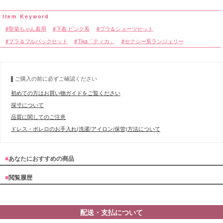
聖菜ちゃん着用
下着 ピンク系
ブラ＆ショーツセット
ブラ＆フルバックセット
Tika「ティカ」
セクシー系ランジェリー
ご購入の前に必ずご確認ください
初めての方はお買い物ガイドをご覧ください
採寸について
品質に関してのご注意
ドレス・ボレロのお手入れ(洗濯/アイロン/保管)方法について
■
あなたにおすすめの商品
■
閲覧履歴
配送・支払について