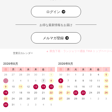
ログイン
お得な最新情報をお届け
メルマガ登録
▲ 勝負下着・ランジェリー通販 TIKA トップページへ
営業日カレンダー
2026年8月
2026年9月
日
月
火
水
木
金
土
日
月
火
水
木
金
土
26
27
28
29
30
31
1
30
31
1
2
3
4
5
2
3
4
5
6
7
8
6
7
8
9
10
11
12
9
10
11
12
13
14
15
13
14
15
16
17
18
19
16
17
18
19
20
21
22
20
21
22
23
24
25
26
23
24
25
26
27
28
29
27
28
29
30
1
2
3
30
31
1
2
3
4
5