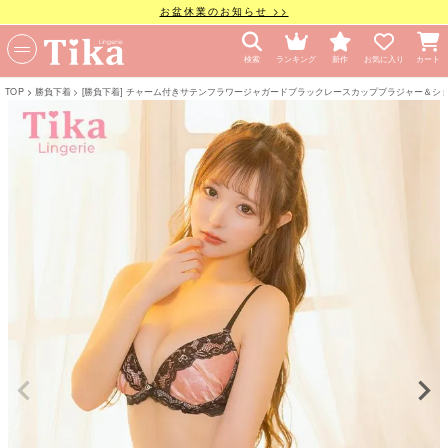
お盆休業のお知らせ >>
検索
ランキング
新作
お気に入り
カート
TOP
勝負下着
[勝負下着] チャーム付きサテンフラワージャガードブラックレースカップブラジャー＆シ