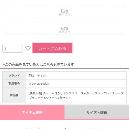
E70
在庫切れ
E75
在庫切れ
カートに入れる
■
この商品を見ている人はこちらも見ています
ブランド
Tika「ティカ」
商品番号
tk-uwj-2084dpk
[勝負下着] チャーム付きサテンフラワージャガードブラックレースカップ
商品名
ブラジャー＆ショーツ2点セット
アイテム説明
サイズ・詳細