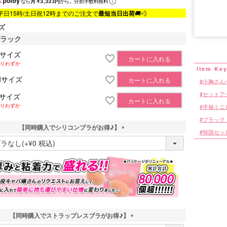
なら
月々3,333円
から。分割手数料無料
平日15時/土日祝12時までのご注文で
最短当日出荷
🚚💨
ズ
■サイズ表
ブラック
Sサイズ
カートに入れる
りわずか
Mサイズ
カートに入れる
小胸さん
セットア
Lサイズ
カートに入れる
りわずか
半袖ミニ
ブラック
【同時購入でシリコンブラがお得♪】
韓国セッ
(
必
須
)
【同時購入でストラップレスブラがお得♪】