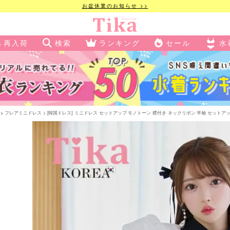
お盆休業のお知らせ >>
再入荷
検索
ランキング
セール
水
フレアミニドレス
[韓国ドレス] ミニドレス セットアップ モノトーン 襟付き ネックリボン 半袖 セットアップ 胸