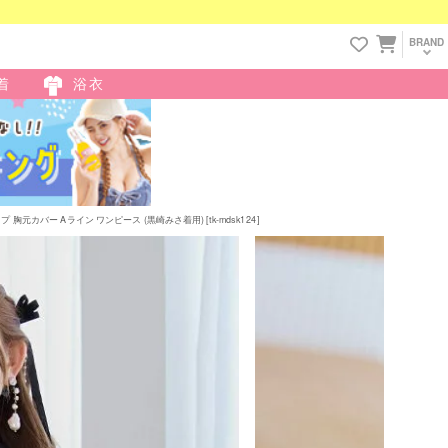
BRAND
着
浴衣
元カバー Aライン ワンピース (黒崎みさ着用) [tk-mdsk124]