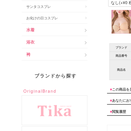
サンタコスプレ
お化けの日コスプレ
水着
浴衣
ブランド
袴
商品番号
商品名
ブランドから探す
■
この商品を
OriginalBrand
■
あなたにお
■
閲覧履歴