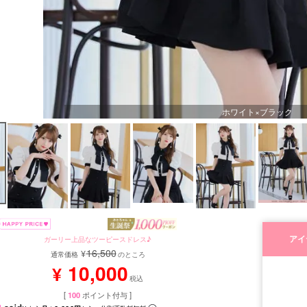
ホワイト×ブラック
アイ
ガーリー上品なツーピースドレス♪
16,500
¥
通常価格
のところ
10,000
¥
税込
[
100
ポイント付与 ]