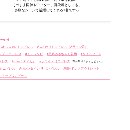
そのまま同伴やアフター、普段着としても、
多様なシーンで活躍してくれる1着です♡
へオススメのミニドレス
ふんわりミニドレス（Aライン系）
ップ ミニドレス
モテワンピ
黒崎みさちゃん着用
タイムセール
ドレス
Tika「ティカ」
ホワイト ミニドレス
TikaPimil「ティカピミル」
 ミニドレス
バレンタイン リボンドレス
韓国ドレスアウトレット
トアップワンピース