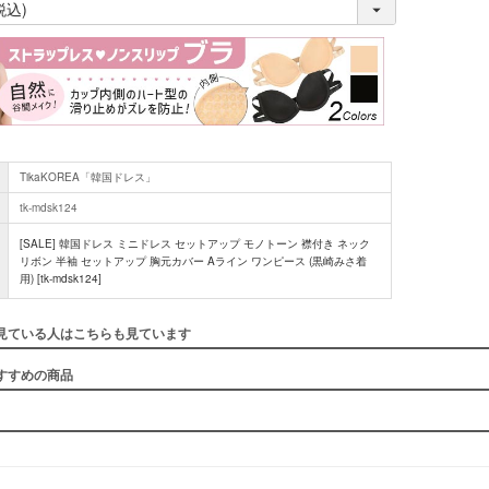
(
必
須
)
TikaKOREA「韓国ドレス」
tk-mdsk124
[SALE] 韓国ドレス ミニドレス セットアップ モノトーン 襟付き ネック
リボン 半袖 セットアップ 胸元カバー Aライン ワンピース (黒崎みさ着
用) [tk-mdsk124]
見ている人はこちらも見ています
すすめの商品