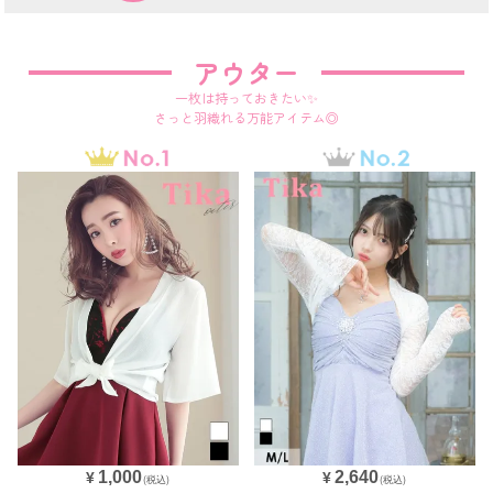
アウター
一枚は持っておきたい✨
さっと羽織れる万能アイテム◎
2,640
1,000
¥
¥
(税込)
(税込)