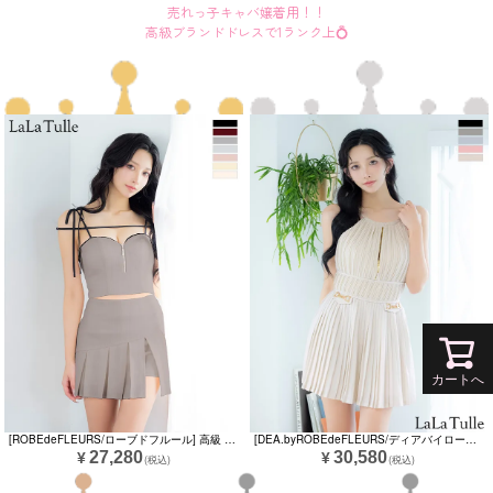
売れっ子キャバ嬢着用！！
高級ブランドドレスで1ランク上💍
カートへ
[ROBEdeFLEURS/ローブドフルール] 高級 ブランド Aラインミニドレス 谷間 セットアップ キャミソール ジップ ショルダーリボン コード プリーツ (ゆいぴす着用)
[DEA.byROBEdeFLEURS/ディアバイローブドフルール] 高級 ブランド ワンピース Aラインミニドレス 谷間 ホルターネック 背中魅せ ジップ プリーツ ワンカラー (ゆいぴす着用)
27,280
30,580
¥
¥
(税込)
(税込)