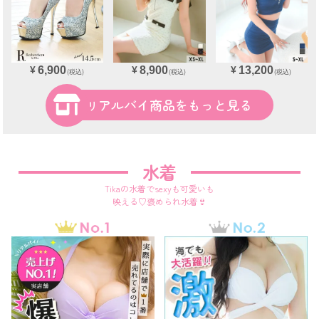
8,900
6,900
13,200
¥
¥
¥
(税込)
(税込)
(税込)
リアルバイ商品をもっと見る
水着
Tikaの水着でsexyも可愛いも
映える♡褒められ水着👙