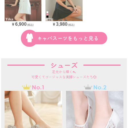
6,900
3,980
¥
¥
(税込)
(税込)
キャバスーツをもっと見る
シューズ
足元から輝く👠
可愛くてゴージャスな美脚シューズたち💞