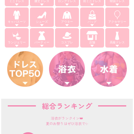
ミニドレス
膝丈ドレス
ロングドレス
前ミニドレス
韓国ドレス
キャバスーツ
シューズ
アウター
バッグ
アクセサリー
ランジェリー
パーティー
コスプレ
店舗
高級ドレス
総合ランキング
浴衣がランクイン👑
夏のお祭りはぜひ浴衣で✨