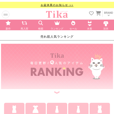
お盆休業のお知らせ >>
BRAND
新作
再入荷
検索
ランキング
セール
水着
浴衣
売れ筋人気ランキング
︾