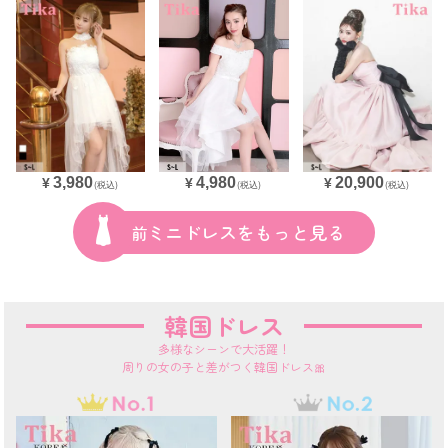
3,980
20,900
4,980
¥
¥
¥
(税込)
(税込)
(税込)
前ミニドレスをもっと見る
韓国ドレス
多様なシーンで大活躍！
周りの女の子と差がつく韓国ドレス🎀