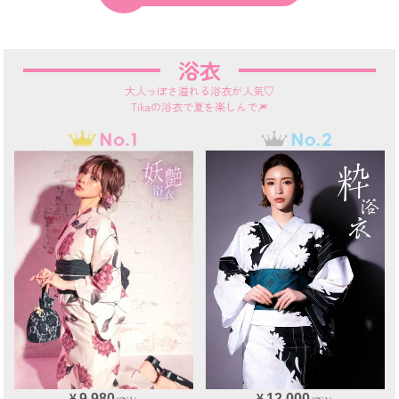
浴衣
大人っぽさ溢れる浴衣が人気♡
Tikaの浴衣で夏を楽しんで🎆
9,980
12,000
¥
¥