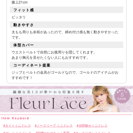
膝上21cm
フィット感
ピッタリ
動きやすさ
太もも周りも余裕があったので、締め付け感も無く動きやすかった
です。
体型カバー
ウエストベルトで自然にお腹周りを隠してくれます。
あまり胸元を見せたくない人にもおすすめです。
コーディネート提案
ジップとベルトの金具がゴールドなので、ゴールドのアイテムがお
すすめです！
■ディティール
タイトミニドレス
ノースリーブ ミニドレス
谷間魅せミニドレス
グレー ミニドレス
戦慄かなのちゃん着用
ネックリボンミニドレス