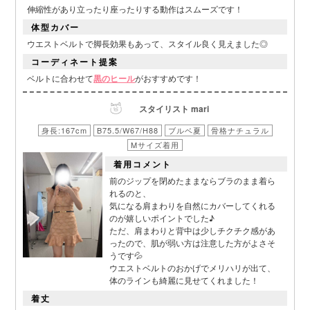
伸縮性があり立ったり座ったりする動作はスムーズです！
体型カバー
ウエストベルトで脚長効果もあって、スタイル良く見えました◎
コーディネート提案
ベルトに合わせて
黒のヒール
がおすすめです！
スタイリスト mari
身長:167cm
B75.5/W67/H88
ブルベ夏
骨格ナチュラル
Mサイズ着用
■カラーバリエーション
着用コメント
前のジップを閉めたままならブラのまま着ら
れるのと、
気になる肩まわりを自然にカバーしてくれる
のが嬉しいポイントでした♪
ただ、肩まわりと背中は少しチクチク感があ
ったので、肌が弱い方は注意した方がよさそ
うです💦
ウエストベルトのおかげでメリハリが出て、
体のラインも綺麗に見せてくれました！
着丈