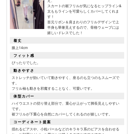
え、
スカートの裾フリルが気になるヒップライン&
太ももラインを可愛らしくカバーしてくれま
す！
首元リボン＆肩まわりのフリルデザインで上
半身も華奢見えするので、骨格ウェーブには
嬉しいドレスでした！
着丈
膝上14cm
フィット感
ぴったりでした。
動きやすさ
ストレッチが効いていて動きやすく、座るのも立つのもスムーズで
す。
フリル袖も動きを邪魔することなく、可愛いです。
体型カバー
ハイウエストの切り替え部分で、重心が上がって脚長見えしやすい
です。
裾フリルが下重心を自然にカバーしてくれるのが嬉しいです。
コーディネート提案
揺れるピアスや、小粒パールなどのキラキラ系のピアスを合わせる