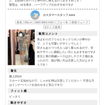
と、お顔周りがパッと華やかに映えるのでおすすめです！
髪型は、ゆる巻き、ハーフアップがおすすめです♪
■スペック表
カスタマースタッフ sora
身長:156cm
B80/W64/H90
ブルベ冬
骨格ウェーブ
Sサイズ着用
着用コメント
肩まわりのフリルとネックリボンが華やか
で、とても可愛いデザインでした！
甘さもありつつ大人っぽく着られるので、甘
めデザインに挑戦したい方にもおすすめです♪
首元と肩の刺繍レースは少しチクチク感があ
ったので、肌が弱い方は注意した方がよさそ
うです！
着丈
膝上20cm
スカート丈短めなので、しゃがむ時は注意してください！ 不安な方
はインナーパンツを合わせると安心です◎
フィット感
ピッタリ
動きやすさ