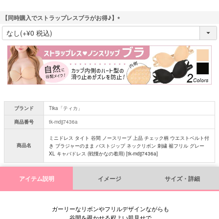
【同時購入でストラップレスブラがお得♪】
(
必
須
)
ブランド
Tika「ティカ」
商品番号
tk-mdjj7436a
ミニドレス タイト 谷間 ノースリーブ 上品 チェック柄 ウエストベルト付
商品名
き ブラジャーのまま バストジップ ネックリボン 刺繍 裾フリル グレー
XL キャバドレス (戦慄かなの着用) [tk-mdjj7436a]
アイテム説明
イメージ
サイズ・詳細
ガーリーなリボンやフリルデザインながらも
谷間を覗かせる程よい肌見せで