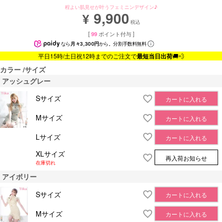
程よい肌見せが叶うフェミニンデザイン♪
9,900
¥
税込
[
99
ポイント付与 ]
なら
月々3,300円
から。分割手数料無料
平日15時/土日祝12時までのご注文で
最短当日出荷
🚚💨
カラー
サイズ
アッシュグレー
Sサイズ
カートに入れる
Mサイズ
カートに入れる
Lサイズ
カートに入れる
XLサイズ
再入荷お知らせ
在庫切れ
アイボリー
Sサイズ
カートに入れる
Mサイズ
カートに入れる