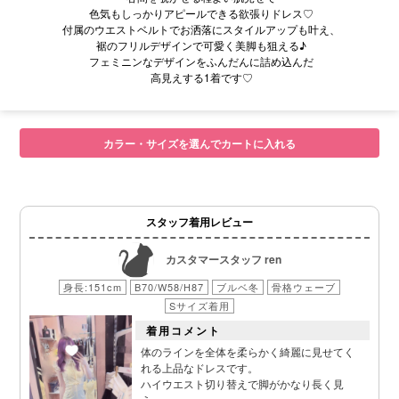
色気もしっかりアピールできる欲張りドレス♡
付属のウエストベルトでお洒落にスタイルアップも叶え、
裾のフリルデザインで可愛く美脚も狙える♪
フェミニンなデザインをふんだんに詰め込んだ
高見えする1着です♡
■サイズ表
カラー・サイズを選んでカートに入れる
スタッフ着用レビュー
カスタマースタッフ ren
身長:151cm
B70/W58/H87
ブルベ冬
骨格ウェーブ
Sサイズ着用
着用コメント
体のラインを全体を柔らかく綺麗に見せてく
れる上品なドレスです。
ハイウエスト切り替えで脚がかなり長く見