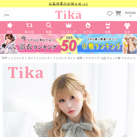
お盆休業のお知らせ >>
BRAND
新作
再入荷
検索
ランキング
セール
水着
浴衣
TOP
ミニドレス
タイトミニドレス
ミニドレス タイト 谷間 ノースリーブ 上品 チェック柄 ウエストベルト付