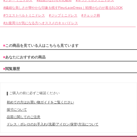
繊細な美しさが華やかな印象を残すFleurLaceDress｜戦慄かなのが着る5LOOK
ウエストベルトミニドレス
ジップミニドレス
チェック柄
お腹周りが気になる方へオススメのキャバドレス
■
この商品を見ている人はこちらも見ています
■
あなたにおすすめの商品
■
閲覧履歴
ご購入の前に必ずご確認ください
初めての方はお買い物ガイドをご覧ください
採寸について
品質に関してのご注意
ドレス・ボレロのお手入れ(洗濯/アイロン/保管)方法について