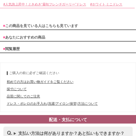
人気急上昇中！ときめき“最旬フレンチガーリー”ドレス
ホワイト ミニドレス
■
この商品を見ている人はこちらも見ています
■
あなたにおすすめの商品
■
閲覧履歴
■デティール表
ご購入の前に必ずご確認ください
初めての方はお買い物ガイドをご覧ください
採寸について
品質に関してのご注意
ドレス・ボレロのお手入れ(洗濯/アイロン/保管)方法について
配送・支払について
支払い方法は何がありますか？あと払いもできますか？