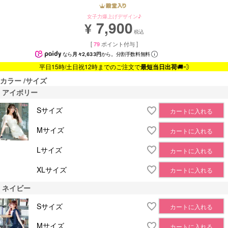
女子力爆上げデザイン♪
7,900
¥
税込
[
79
ポイント付与 ]
なら
月々2,633円
から。分割手数料無料
平日15時/土日祝12時までのご注文で
最短当日出荷
🚚💨
カラー
サイズ
アイボリー
Sサイズ
カートに入れる
Mサイズ
カートに入れる
Lサイズ
カートに入れる
XLサイズ
カートに入れる
ネイビー
Sサイズ
カートに入れる
Mサイズ
カートに入れる