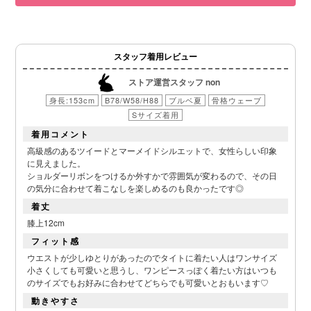
スタッフ着用レビュー
ストア運営スタッフ non
身長:153cm
B78/W58/H88
ブルベ夏
骨格ウェーブ
Sサイズ着用
着用コメント
高級感のあるツイードとマーメイドシルエットで、女性らしい印象
に見えました。
ショルダーリボンをつけるか外すかで雰囲気が変わるので、その日
の気分に合わせて着こなしを楽しめるのも良かったです◎
着丈
膝上12cm
フィット感
ウエストが少しゆとりがあったのでタイトに着たい人はワンサイズ
小さくしても可愛いと思うし、ワンピースっぽく着たい方はいつも
のサイズでもお好みに合わせてどちらでも可愛いとおもいます♡
動きやすさ