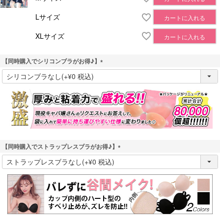
Lサイズ
カートに入れる
XLサイズ
カートに入れる
【同時購入でシリコンブラがお得♪】
(
必
須
)
【同時購入でストラップレスブラがお得♪】
(
必
須
)