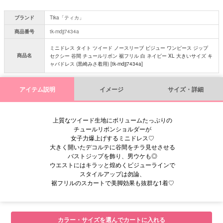
ブランド
Tika「ティカ」
商品番号
tk-mdjj7434a
ミニドレス タイト ツイード ノースリーブ ビジュー ワンピース ジップ
商品名
セクシー 谷間 チュールリボン 裾フリル 白 ネイビー XL 大きいサイズ キ
ャバドレス (黒崎みさ着用) [tk-mdjj7434a]
アイテム説明
イメージ
サイズ・詳細
上質なツイード生地にボリュームたっぷりの
チュールリボンショルダーが
女子力爆上げするミニドレス♡
大きく開いたデコルテに谷間をチラ見せさせる
バストジップを飾り、男ウケも◎
ウエストにはキラッと煌めくビジューラインで
スタイルアップは勿論、
裾フリルのスカートで美脚効果も抜群な1着♡
■サイズ表
カラー・サイズを選んでカートに入れる