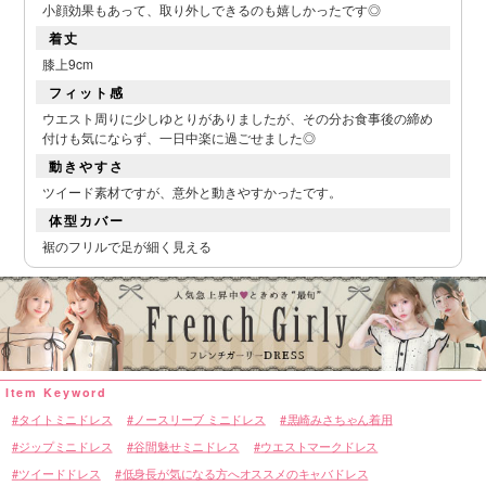
小顔効果もあって、取り外しできるのも嬉しかったです◎
着丈
■カラーバリエーション
膝上9cm
フィット感
ウエスト周りに少しゆとりがありましたが、その分お食事後の締め
付けも気にならず、一日中楽に過ごせました◎
動きやすさ
ツイード素材ですが、意外と動きやすかったです。
体型カバー
裾のフリルで足が細く見える
タイトミニドレス
ノースリーブ ミニドレス
黒崎みさちゃん着用
ジップミニドレス
谷間魅せミニドレス
ウエストマークドレス
ツイードドレス
低身長が気になる方へオススメのキャバドレス