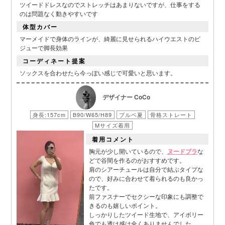
ツイードドレスなのでストレッチはあまりないですが、仕事をする
のは問題なく動きやすいです
体型カバー
マーメイドで身体のラインが、綺麗に見せられるハイウエストのビ
ジューで脚長効果
コーディネート提案
ソックスを合わせたら今っぽい感じで可愛いと思います。
デザイナー CoCo
身長:157cm
B90/W65/H89
ブルベ夏
骨格ストレート
Mサイズ着用
着用コメント
胸元が少し開いているので、
ヌードブラ
な
■スペック表
どで谷間を作るのがおすすめです。
肩のシアーチュールは自分で結ぶタイプな
ので、好みに合わせて着られるのも良かっ
たです。
前ファスナーでセクシーな印象にも調整で
きるのも嬉しいポイント。
しっかりしたツイード生地で、アイボリー
色でも透け感は全くありませんでした。