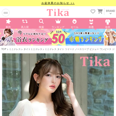
お盆休業のお知らせ >>
BRAND
新作
再入荷
検索
ランキング
セール
水着
浴衣
TOP
ミニドレス
タイトミニドレス
ミニドレス タイト ツイード ノースリーブ ビジュー ワンピース ジップ セ