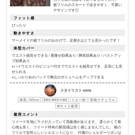
裾フリルのスカートで歩きやすく、可愛い
デザインです◎
フィット感
ぴったり
動きやすさ
マーメイドの裾フリルのおかげで、足捌きはとても良かったです！
体型カバー
ウエスト細見せできる / 着痩せ効果あり / 脚長効果あり / バストアッ
プ効果あり
※ハイウエストのビジュー付きでウエストを細見せでき、足長にも見
せられる
※しっかりめのパッドで胸元のボリュームをアップできる
スタイリスト sana
身長:165cm
B83/W65/H88
イエベ秋
骨格ナチュラル
Mサイズ着用
着用コメント
ツイード生地にラメが入っていて高級感があります。 柔らかくて着
心地も良く、ツイード特有の窮屈感は全く感じませんでした。 裾の
フリルで女性らしいシルエットになり、 付属のショルダーリボンは