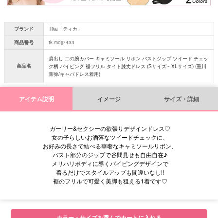
ブランド
Tika「ティカ」
商品番号
tk-mdjj7433
肩出し 二の腕カバー キャミソール リボン バストジップ ツイード チェッ
商品名
ク柄 パイピング 裾フリル タイト膝丈ドレス (Sサイズ～XLサイズ) (重川
茉弥/キャバドレス着用)
アイテム説明
イメージ
サイズ・詳細
ガーリー&セクシーの欲張りデザインドレス♡
女の子らしいお洒落なツイードチェックに、
お好みの長さで結べる華奢なキャミソールリボン、
バスト部分のジップで谷間見せも自由自在♪
メリハリボディに導くパイピングデザインで
着るだけでスタイルアップも間違いなし!!
裾のフリルで可愛く美脚も狙える1着です♡
■サイズ表
カラー・サイズを選んでカートに入れる