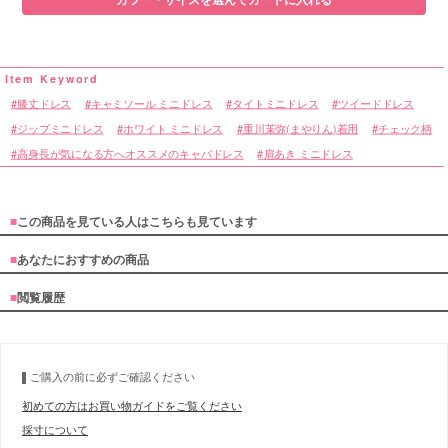
膝丈ドレス
キャミソール ミニドレス
タイトミニドレス
ツイードドレス
ジップミニドレス
ホワイト ミニドレス
重川茉弥(まやりん)着用
チェック柄
高身長が気になる方へオススメのキャバドレス
肩あき ミニドレス
■
この商品を見ている人はこちらも見ています
■
あなたにおすすめの商品
■
閲覧履歴
ご購入の前に必ずご確認ください
初めての方はお買い物ガイドをご覧ください
採寸について