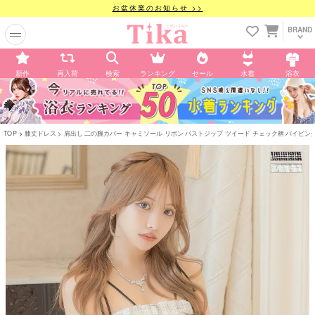
お盆休業のお知らせ >>
BRAND
新作
再入荷
検索
ランキング
セール
水着
浴衣
TOP
膝丈ドレス
肩出し 二の腕カバー キャミソール リボン バストジップ ツイード チェック柄 パイピング 