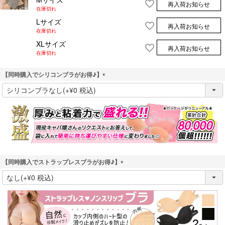
再入荷お知らせ
在庫切れ
Lサイズ
再入荷お知らせ
在庫切れ
XLサイズ
再入荷お知らせ
在庫切れ
【同時購入でシリコンブラがお得♪】
(
必
須
)
【同時購入でストラップレスブラがお得♪】
(
必
須
)