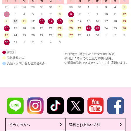
日
月
火
水
木
金
土
日
月
火
水
木
金
土
26
27
28
29
30
31
1
30
31
1
2
3
4
5
2
3
4
5
6
7
8
6
7
8
9
10
11
12
9
10
11
12
13
14
15
13
14
15
16
17
18
19
16
17
18
19
20
21
22
20
21
22
23
24
25
26
23
24
25
26
27
28
29
27
28
29
30
1
2
3
30
31
1
2
3
4
5
休業日
土日祝は12時までのご注文で即日発送。
発送業務のみ
平日は15時までのご注文で即日発送。
休業日は発送できませんので、ご注意願います。
受注・お問い合わせ業務のみ
初めての方へ
送料とお支払い方法