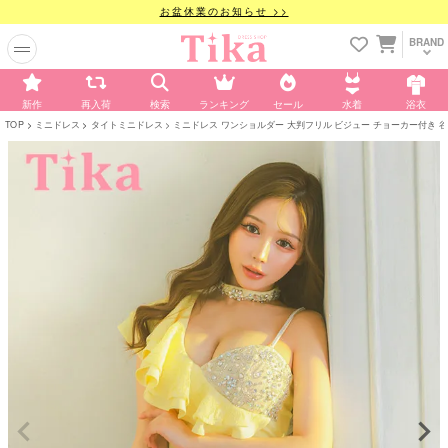
お盆休業のお知らせ >>
BRAND
新作
再入荷
検索
ランキング
セール
水着
浴衣
TOP
ミニドレス
タイトミニドレス
ミニドレス ワンショルダー 大判フリル ビジュー チョーカー付き 谷間 ストレ