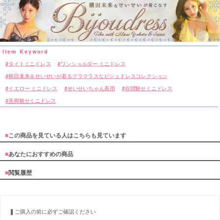
タイトミニドレス
ワンショルダー ミニドレス
横田未来＆せいせいが着るグラマラスなビジュドレスコレクション
イエロー ミニドレス
せいせいちゃん着用
谷間魅せミニドレス
美脚魅せミニドレス
■
この商品を見ている人はこちらも見ています
■
あなたにおすすめの商品
■
閲覧履歴
ご購入の前に必ずご確認ください