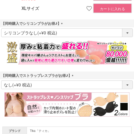
XLサイズ
カートに入れる
【同時購入でシリコンブラがお得♪】
(
必
須
)
【同時購入でストラップレスブラがお得♪】
(
必
須
)
ブランド
Tika「ティカ」