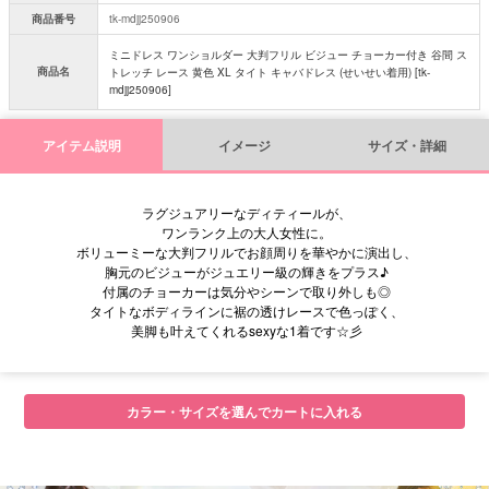
商品番号
tk-mdjj250906
ミニドレス ワンショルダー 大判フリル ビジュー チョーカー付き 谷間 ス
商品名
トレッチ レース 黄色 XL タイト キャバドレス (せいせい着用) [tk-
mdjj250906]
アイテム説明
イメージ
サイズ・詳細
ラグジュアリーなディティールが、
ワンランク上の大人女性に。
ボリューミーな大判フリルでお顔周りを華やかに演出し、
胸元のビジューがジュエリー級の輝きをプラス♪
付属のチョーカーは気分やシーンで取り外しも◎
タイトなボディラインに裾の透けレースで色っぽく、
美脚も叶えてくれるsexyな1着です☆彡
■サイズ表
カラー・サイズを選んでカートに入れる