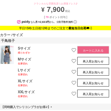
クラシカルな雰囲気漂うお洒落ドレス♪
7,900
¥
税込
[
79
ポイント付与 ]
なら
月々2,633円
から。分割手数料無料
平日15時/土日祝12時までのご注文で
最短当日出荷
🚚💨
カラー
サイズ
千鳥格子
Sサイズ
カートに入れる
残りわずか
Mサイズ
再入荷お知らせ
在庫切れ
Lサイズ
再入荷お知らせ
在庫切れ
XLサイズ
再入荷お知らせ
在庫切れ
XXLサイズ
再入荷お知らせ
在庫切れ
【同時購入でシリコンブラがお得♪】