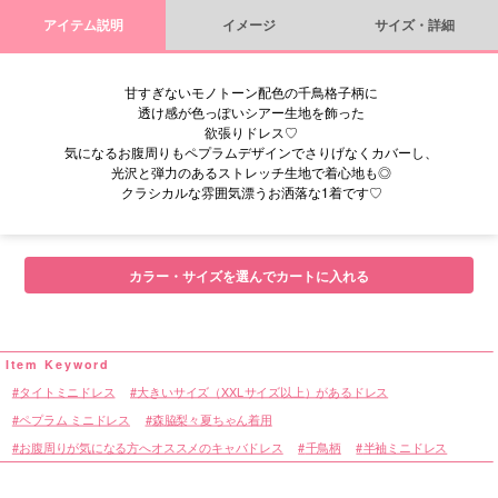
アイテム説明
イメージ
サイズ・詳細
甘すぎないモノトーン配色の千鳥格子柄に
透け感が色っぽいシアー生地を飾った
欲張りドレス♡
気になるお腹周りもペプラムデザインでさりげなくカバーし、
光沢と弾力のあるストレッチ生地で着心地も◎
クラシカルな雰囲気漂うお洒落な1着です♡
■サイズ表
カラー・サイズを選んでカートに入れる
タイトミニドレス
大きいサイズ（XXLサイズ以上）があるドレス
ペプラム ミニドレス
森脇梨々夏ちゃん着用
お腹周りが気になる方へオススメのキャバドレス
千鳥柄
半袖ミニドレス