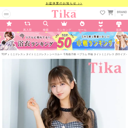
お盆休業のお知らせ >>
BRAND
新作
再入荷
検索
ランキング
セール
水着
浴衣
TOP
ミニドレス
タイトミニドレス
シースルー 千鳥格子柄 ペプラム 半袖 タイトミニドレス (Sサイズ～