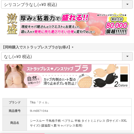
(
必
須
)
【同時購入でストラップレスブラがお得♪】
(
必
須
)
ブランド
Tika「ティカ」
商品番号
tk-md87104a
シースルー 千鳥格子柄 ペプラム 半袖 タイトミニドレス (Sサイズ～XXL
商品名
サイズ) (森脇梨々夏/キャバドレス着用)