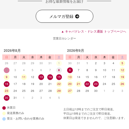
お得な最新情報をお届け
■ディティール
メルマガ登録
▲ キャバドレス・ドレス通販 トップページへ
営業日カレンダー
2026年8月
2026年9月
日
月
火
水
木
金
土
日
月
火
水
木
金
土
26
27
28
29
30
31
1
30
31
1
2
3
4
5
2
3
4
5
6
7
8
6
7
8
9
10
11
12
9
10
11
12
13
14
15
13
14
15
16
17
18
19
16
17
18
19
20
21
22
20
21
22
23
24
25
26
23
24
25
26
27
28
29
27
28
29
30
1
2
3
30
31
1
2
3
4
5
休業日
土日祝は12時までのご注文で即日発送。
発送業務のみ
平日は15時までのご注文で即日発送。
休業日は発送できませんので、ご注意願います。
受注・お問い合わせ業務のみ