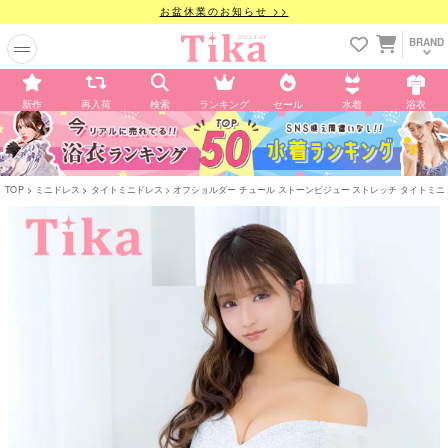
お盆休業のお知らせ >>
BRAND
新作
再入荷
検索
ランキング
セール
水着
浴衣
TOP
ミニドレス
タイトミニドレス
オフショルダー チュール ストーンビジュー ストレッチ タイトミニドレ