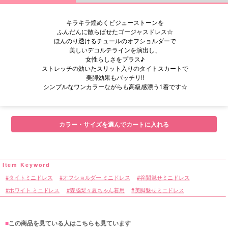
キラキラ煌めくビジューストーンを
ふんだんに散らばせたゴージャスドレス☆
ほんのり透けるチュールのオフショルダーで
美しいデコルテラインを演出し、
女性らしさをプラス♪
ストレッチの効いたスリット入りのタイトスカートで
美脚効果もバッチリ!!
シンプルなワンカラーながらも高級感漂う1着です☆
■サイズ表
カラー・サイズを選んでカートに入れる
タイトミニドレス
オフショルダー ミニドレス
谷間魅せミニドレス
ホワイト ミニドレス
森脇梨々夏ちゃん着用
美脚魅せミニドレス
■
この商品を見ている人はこちらも見ています