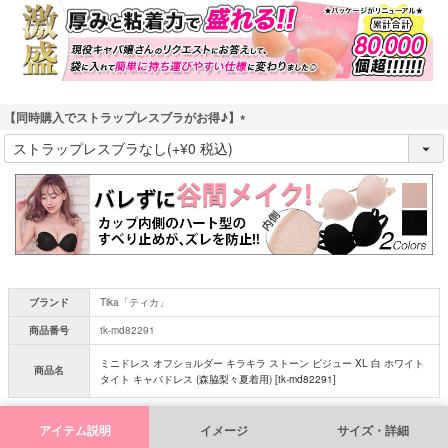
須
)
【同時購入でストラップレスブラがお得♪】
(
必
須
)
ブランド
Tika「ティカ」
商品番号
tk-md82291
ミニドレス オフショルダー キラキラ ストーン ビジュー XL 白 ホワイト
商品名
タイト キャバドレス (森脇梨々夏着用) [tk-md82291]
アイテム説明
イメージ
サイズ・詳細