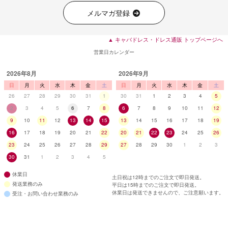
■ディティール
メルマガ登録
▲ キャバドレス・ドレス通販 トップページへ
営業日カレンダー
2026年8月
2026年9月
日
月
火
水
木
金
土
日
月
火
水
木
金
土
26
27
28
29
30
31
1
30
31
1
2
3
4
5
2
3
4
5
6
7
8
6
7
8
9
10
11
12
9
10
11
12
13
14
15
13
14
15
16
17
18
19
16
17
18
19
20
21
22
20
21
22
23
24
25
26
23
24
25
26
27
28
29
27
28
29
30
1
2
3
30
31
1
2
3
4
5
休業日
土日祝は12時までのご注文で即日発送。
発送業務のみ
平日は15時までのご注文で即日発送。
休業日は発送できませんので、ご注意願います。
受注・お問い合わせ業務のみ