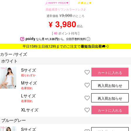
高級感漂うワンカラードレス♪
9,900
¥
通常価格
のところ
3,980
¥
税込
[
40
ポイント付与 ]
なら
月々1,326円
から。分割手数料無料
平日15時/土日祝12時までのご注文で
最短当日出荷
🚚💨
カラー
サイズ
ホワイト
Sサイズ
カートに入れる
残りわずか
Mサイズ
再入荷お知らせ
在庫切れ
Lサイズ
再入荷お知らせ
在庫切れ
XLサイズ
カートに入れる
ブルーグレー
Sサイズ