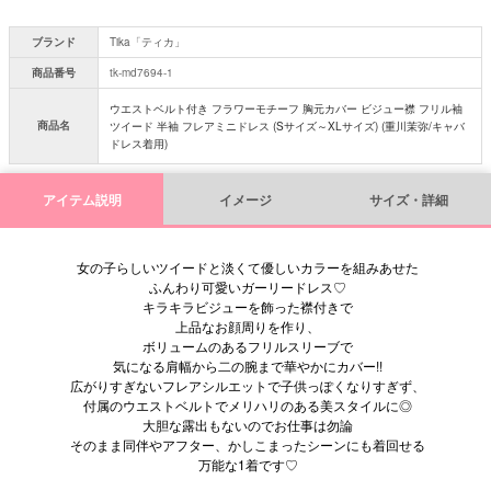
ブランド
Tika「ティカ」
商品番号
tk-md7694-1
ウエストベルト付き フラワーモチーフ 胸元カバー ビジュー襟 フリル袖
商品名
ツイード 半袖 フレアミニドレス (Sサイズ～XLサイズ) (重川茉弥/キャバ
ドレス着用)
アイテム説明
イメージ
サイズ・詳細
女の子らしいツイードと淡くて優しいカラーを組みあせた
ふんわり可愛いガーリードレス♡
キラキラビジューを飾った襟付きで
上品なお顔周りを作り、
ボリュームのあるフリルスリーブで
気になる肩幅から二の腕まで華やかにカバー!!
広がりすぎないフレアシルエットで子供っぽくなりすぎず、
付属のウエストベルトでメリハリのある美スタイルに◎
大胆な露出もないのでお仕事は勿論
そのまま同伴やアフター、かしこまったシーンにも着回せる
万能な1着です♡