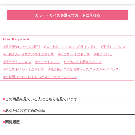
■サイズ表
カラー・サイズを選んでカートに入れる
重川茉弥(まやりん)着用
ふんわりミニドレス（Aライン系）
半袖ミニドレス
小胸さんへオススメのミニドレス
イエロー ミニドレス
モテワンピ
襟デザインドレス
ツイードドレス
ブラのまま着れるドレス
ウエストベルトミニドレス
低身長が気になる方へオススメのキャバドレス
お腹周りが気になる方へオススメのキャバドレス
■
この商品を見ている人はこちらも見ています
■
あなたにおすすめの商品
■
閲覧履歴