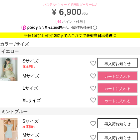
パステル×ツイードで無敵ガーリーに♪
6,900
¥
税込
[
69
ポイント付与 ]
なら
月々2,300円
から。分割手数料無料
平日15時/土日祝12時までのご注文で
最短当日出荷
🚚💨
カラー
サイズ
イエロー
Sサイズ
再入荷お知らせ
在庫切れ
Mサイズ
カートに入れる
Lサイズ
カートに入れる
XLサイズ
カートに入れる
ミントブルー
Sサイズ
再入荷お知らせ
在庫切れ
Mサイズ
再入荷お知らせ