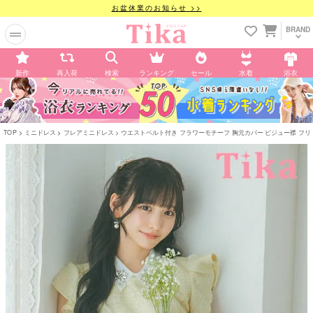
お盆休業のお知らせ >>
BRAND
新作
再入荷
検索
ランキング
セール
水着
浴衣
TOP
ミニドレス
フレアミニドレス
ウエストベルト付き フラワーモチーフ 胸元カバー ビジュー襟 フリル袖