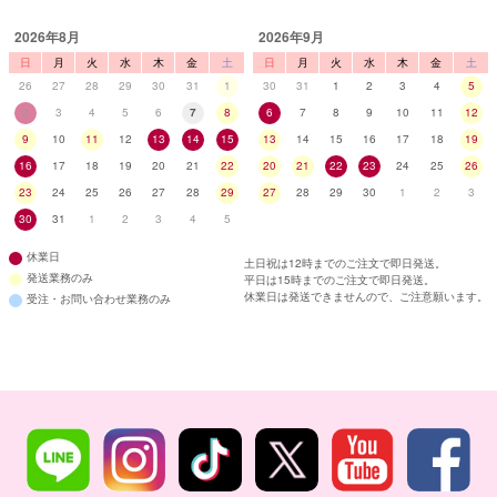
■ディティール
2026年8月
2026年9月
日
月
火
水
木
金
土
日
月
火
水
木
金
土
26
27
28
29
30
31
1
30
31
1
2
3
4
5
2
3
4
5
6
7
8
6
7
8
9
10
11
12
9
10
11
12
13
14
15
13
14
15
16
17
18
19
16
17
18
19
20
21
22
20
21
22
23
24
25
26
23
24
25
26
27
28
29
27
28
29
30
1
2
3
30
31
1
2
3
4
5
休業日
土日祝は12時までのご注文で即日発送。
発送業務のみ
平日は15時までのご注文で即日発送。
休業日は発送できませんので、ご注意願います。
受注・お問い合わせ業務のみ