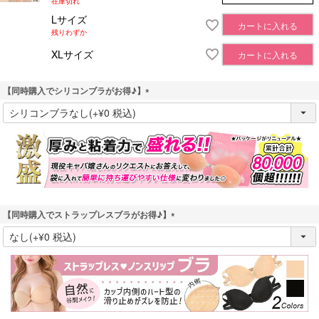
在庫切れ
Lサイズ
カートに入れる
残りわずか
XLサイズ
カートに入れる
【同時購入でシリコンブラがお得♪】
(
必
須
)
【同時購入でストラップレスブラがお得♪】
(
必
須
)