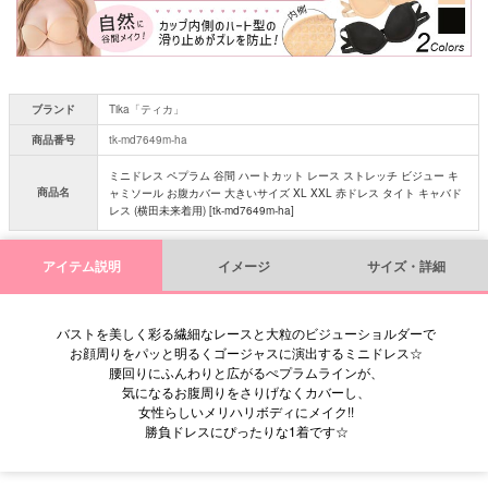
ブランド
Tika「ティカ」
商品番号
tk-md7649m-ha
ミニドレス ペプラム 谷間 ハートカット レース ストレッチ ビジュー キ
商品名
ャミソール お腹カバー 大きいサイズ XL XXL 赤ドレス タイト キャバド
レス (横田未来着用) [tk-md7649m-ha]
アイテム説明
イメージ
サイズ・詳細
バストを美しく彩る繊細なレースと大粒のビジューショルダーで
お顔周りをパッと明るくゴージャスに演出するミニドレス☆
腰回りにふんわりと広がるぺプラムラインが、
気になるお腹周りをさりげなくカバーし、
女性らしいメリハリボディにメイク!!
勝負ドレスにぴったりな1着です☆
■サイズ表