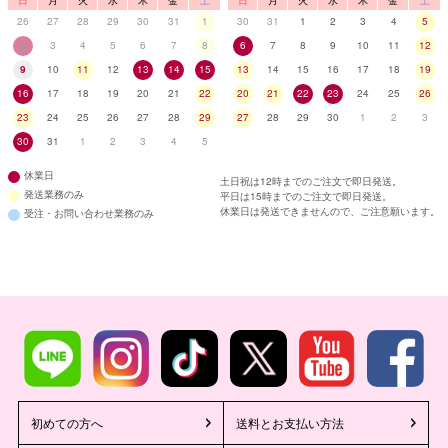
日
月
火
水
木
金
土
日
月
火
水
木
金
土
26
27
28
29
30
31
1
30
31
1
2
3
4
5
2
3
4
5
6
7
8
6
7
8
9
10
11
12
9
10
11
12
13
14
15
13
14
15
16
17
18
19
16
17
18
19
20
21
22
20
21
22
23
24
25
26
23
24
25
26
27
28
29
27
28
29
30
1
2
3
30
31
1
2
3
4
5
休業日
土日祝は12時までのご注文で即日発送。
発送業務のみ
平日は15時までのご注文で即日発送。
休業日は発送できませんので、ご注意願います。
受注・お問い合わせ業務のみ
初めての方へ
送料とお支払い方法