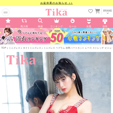
お盆休業のお知らせ >>
BRAND
新作
再入荷
検索
ランキング
セール
水着
浴衣
TOP
ミニドレス
タイトミニドレス
ミニドレス ペプラム 谷間 ハートカット レース ストレッチ ビジュー キャ