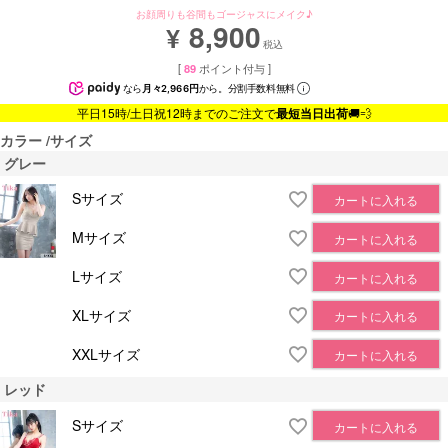
お顔周りも谷間もゴージャスにメイク♪
8,900
¥
税込
[
89
ポイント付与 ]
なら
月々2,966円
から。分割手数料無料
平日15時/土日祝12時までのご注文で
最短当日出荷
🚚💨
カラー
サイズ
グレー
Sサイズ
カートに入れる
Mサイズ
カートに入れる
Lサイズ
カートに入れる
XLサイズ
カートに入れる
XXLサイズ
カートに入れる
レッド
Sサイズ
カートに入れる