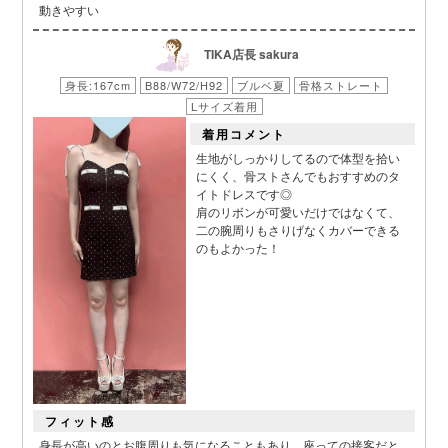
動きやすい
TIKA店長 sakura
身長:167cm
B88/W72/H92
ブルベ夏
骨格ストレート
Lサイズ着用
着用コメント
生地がしっかりしてるので体型を拾い
■カラーバリエーション
にくく、骨ストさんでもおすすめのタ
イトドレスです◎
肩のリボンが可愛いだけではなくて、
二の腕周りもさりげなくカバーできる
のもよかった！
フィット感
身長が高いのとお腹周りも気になることもあり、座っての接客だと