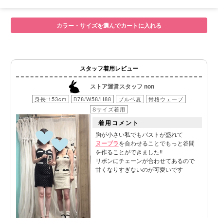
■モデル
カラー・サイズを選んでカートに入れる
■サイズ表
スタッフ着用レビュー
ストア運営スタッフ non
身長:153cm
B78/W58/H88
ブルベ夏
骨格ウェーブ
Sサイズ着用
着用コメント
胸が小さい私でもバストが盛れて
ヌーブラ
を合わせることでもっと谷間
を作ることができました!!
リボンにチェーンが合わせてあるので
甘くなりすぎないのが可愛いです