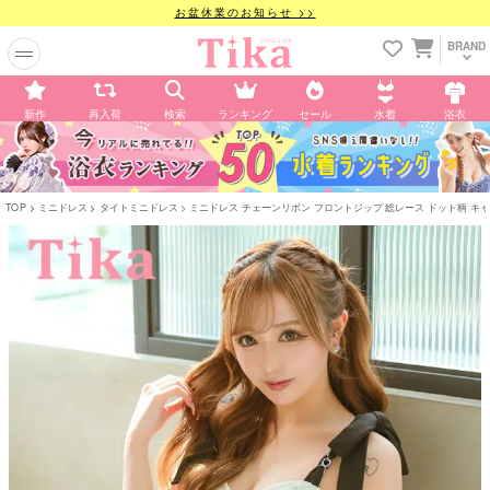
お盆休業のお知らせ >>
BRAND
新作
再入荷
検索
ランキング
セール
水着
浴衣
TOP
ミニドレス
タイトミニドレス
ミニドレス チェーンリボン フロントジップ 総レース ドット柄 キャミソール 