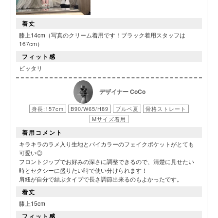
着丈
膝上14cm（写真のクリーム着用です！ブラック着用スタッフは
167cm）
フィット感
ピッタリ
デザイナー CoCo
身長:157cm
B90/W65/H89
ブルベ夏
骨格ストレート
Mサイズ着用
着用コメント
キラキラのラメ入り生地とバイカラーのフェイクポケットがとても
可愛い◎
フロントジップでお好みの深さに調整できるので、清楚に見せたい
時とセクシーに盛りたい時で使い分けられます！
肩紐が自分で結ぶタイプで長さ調節出来るのもよかったです。
着丈
膝上15cm
■スペック表
フィット感