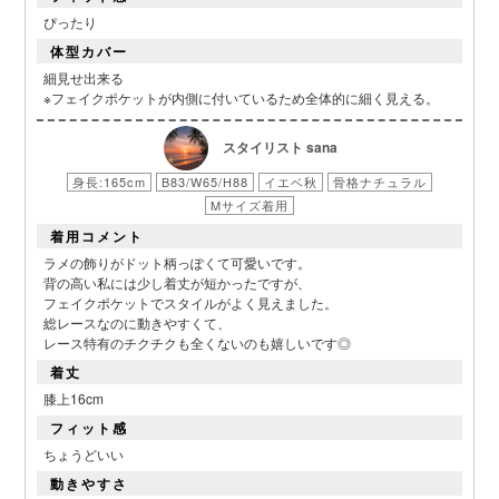
ぴったり
体型カバー
細見せ出来る
※フェイクポケットが内側に付いているため全体的に細く見える。
スタイリスト sana
身長:165cm
B83/W65/H88
イエベ秋
骨格ナチュラル
Mサイズ着用
着用コメント
ラメの飾りがドット柄っぽくて可愛いです。
背の高い私には少し着丈が短かったですが、
フェイクポケットでスタイルがよく見えました。
総レースなのに動きやすくて、
レース特有のチクチクも全くないのも嬉しいです◎
着丈
膝上16cm
フィット感
ちょうどいい
動きやすさ