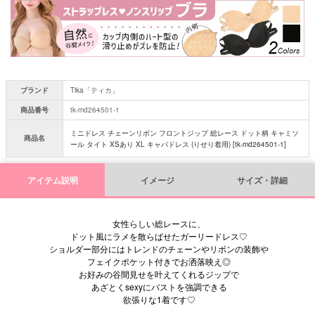
須
)
ブランド
Tika「ティカ」
商品番号
tk-md264501-1
ミニドレス チェーンリボン フロントジップ 総レース ドット柄 キャミソ
商品名
ール タイト XSあり XL キャバドレス (りせり着用) [tk-md264501-1]
アイテム説明
イメージ
サイズ・詳細
女性らしい総レースに、
ドット風にラメを散らばせたガーリードレス♡
ショルダー部分にはトレンドのチェーンやリボンの装飾や
フェイクポケット付きでお洒落映え◎
お好みの谷間見せを叶えてくれるジップで
あざとくsexyにバストを強調できる
欲張りな1着です♡