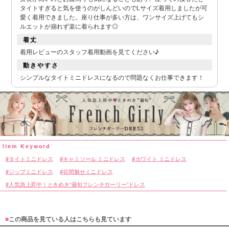
タイトすぎると気を使うのがしんどいのでLサイズ着用しましたが可
愛く着用できました。座り仕事が多い方は、ワンサイズ上げてもシ
ルエットが崩れず楽に着られます◎
着丈
着用レビューのスタッフ着用動画を見てください♪
動きやすさ
シンプルなタイトミニドレスになるので問題なくお仕事できます！
タイトミニドレス
キャミソール ミニドレス
ホワイト ミニドレス
ジップミニドレス
谷間魅せミニドレス
■デティール表
人気急上昇中！ときめき“最旬フレンチガーリー”ドレス
■
この商品を見ている人はこちらも見ています