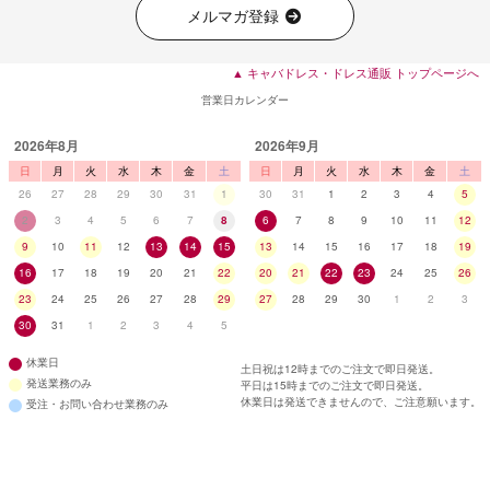
メルマガ登録
▲ キャバドレス・ドレス通販 トップページへ
営業日カレンダー
2026年8月
2026年9月
日
月
火
水
木
金
土
日
月
火
水
木
金
土
26
27
28
29
30
31
1
30
31
1
2
3
4
5
2
3
4
5
6
7
8
6
7
8
9
10
11
12
9
10
11
12
13
14
15
13
14
15
16
17
18
19
16
17
18
19
20
21
22
20
21
22
23
24
25
26
23
24
25
26
27
28
29
27
28
29
30
1
2
3
30
31
1
2
3
4
5
休業日
土日祝は12時までのご注文で即日発送。
発送業務のみ
平日は15時までのご注文で即日発送。
休業日は発送できませんので、ご注意願います。
受注・お問い合わせ業務のみ