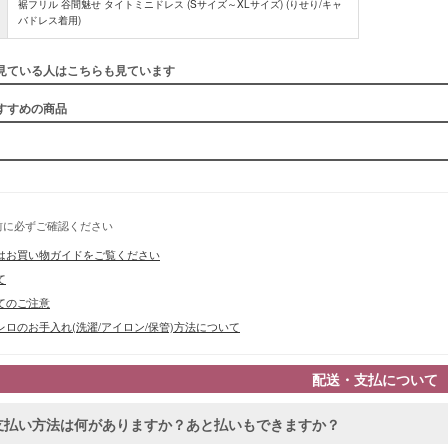
裾フリル 谷間魅せ タイトミニドレス (Sサイズ～XLサイズ) (りせり/キャ
バドレス着用)
見ている人はこちらも見ています
すすめの商品
前に必ずご確認ください
■スペック
はお買い物ガイドをご覧ください
て
てのご注意
ロのお手入れ(洗濯/アイロン/保管)方法について
配送・支払について
支払い方法は何がありますか？あと払いもできますか？