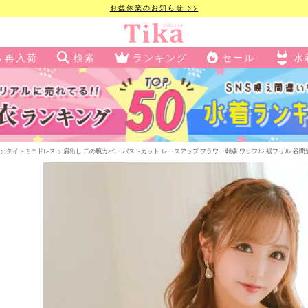
お盆休業のお知らせ >>
再入荷
検索
ランキング
セール
水
タイトミニドレス
肩出し 二の腕カバー バストカット レースアップ フラワー刺繍 ワッフル 裾フリル 谷間魅