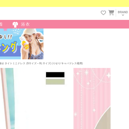
BRAND
着
浴衣
せ タイトミニドレス (Sサイズ～XLサイズ) (りせり/キャバドレス着用)