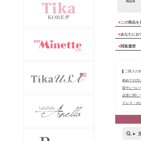
商品名
■
この商品を
■
あなたにお
■
閲覧履歴
ご購入の
初めての方
採寸につい
品質に関し
ドレス・ボレ