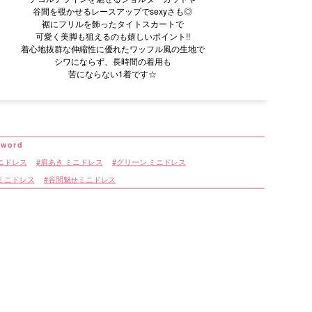
谷間を覗かせるレースアップでsexyさも◎
裾にフリルを飾ったタイトスカートで
可愛く美脚も狙えるのも嬉しいポイント!!
着心地抜群な伸縮性に優れたワッフル風の生地で
シワにならず、長時間の着用も
苦にならない1着です☆
ニドレス
肩あき ミニドレス
グリーン ミニドレス
ミニドレス
谷間魅せミニドレス