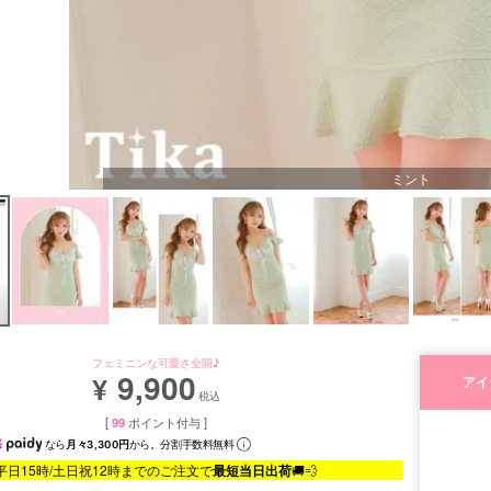
ミント
フェミニンな可愛さ全開♪
9,900
¥
アイ
税込
[
99
ポイント付与 ]
なら
月々3,300円
から。分割手数料無料
平日15時/土日祝12時までのご注文で
最短当日出荷
🚚💨