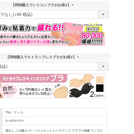
【同時購入でシリコンブラがお得♪】
(
必
須
)
【同時購入でストラップレスブラがお得♪】
(
必
須
)
Tika「ティカ」
tk-md264004
肩出し 二の腕カバー バストカット レースアップ フラワー刺繍 ワッフル