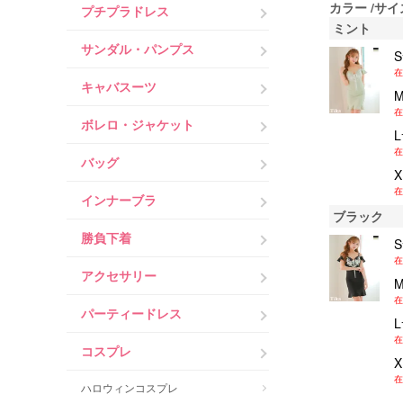
カラー
サイ
プチプラドレス
ミント
サンダル・パンプス
在
キャバスーツ
在
ボレロ・ジャケット
在
バッグ
在
インナーブラ
ブラック
勝負下着
在
アクセサリー
在
パーティードレス
在
コスプレ
在
ハロウィンコスプレ