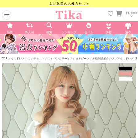
お盆休業のお知らせ >>
BRAND
新作
再入荷
検索
ランキング
セール
水着
浴衣
TOP
ミニドレス
フレアミニドレス
ワンカラーオフショルダーフリル袖刺繍ボタンフレアミニドレス (Sサイ