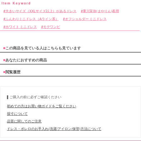
大きいサイズ（XXLサイズ以上）があるドレス
重川茉弥(まやりん)着用
ふんわりミニドレス（Aライン系）
オフショルダー ミニドレス
ホワイト ミニドレス
モテワンピ
■
この商品を見ている人はこちらも見ています
■
あなたにおすすめの商品
■
閲覧履歴
ご購入の前に必ずご確認ください
初めての方はお買い物ガイドをご覧ください
採寸について
品質に関してのご注意
ドレス・ボレロのお手入れ(洗濯/アイロン/保管)方法について