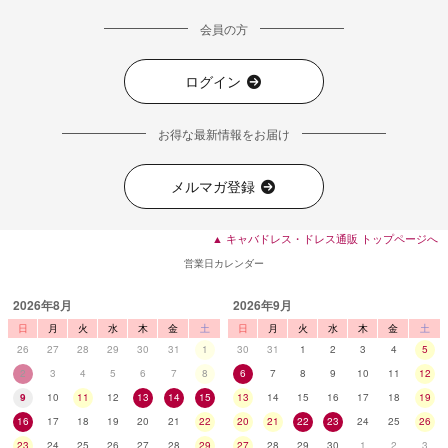
会員の方
ログイン
お得な最新情報をお届け
メルマガ登録
▲ キャバドレス・ドレス通販 トップページへ
営業日カレンダー
2026年8月
2026年9月
■ディティール
日
月
火
水
木
金
土
日
月
火
水
木
金
土
26
27
28
29
30
31
1
30
31
1
2
3
4
5
2
3
4
5
6
7
8
6
7
8
9
10
11
12
9
10
11
12
13
14
15
13
14
15
16
17
18
19
16
17
18
19
20
21
22
20
21
22
23
24
25
26
23
24
25
26
27
28
29
27
28
29
30
1
2
3