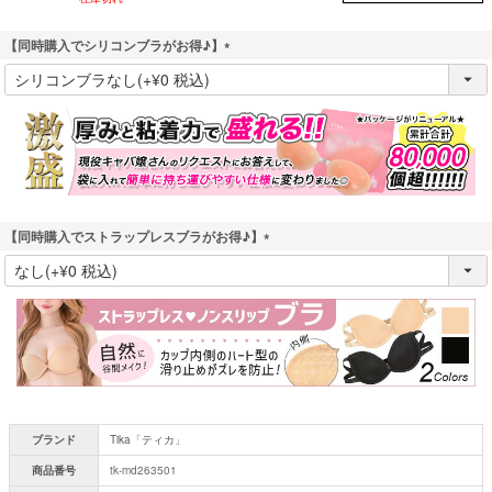
【同時購入でシリコンブラがお得♪】
(
必
須
)
【同時購入でストラップレスブラがお得♪】
(
必
須
)
ブランド
Tika「ティカ」
商品番号
tk-md263501