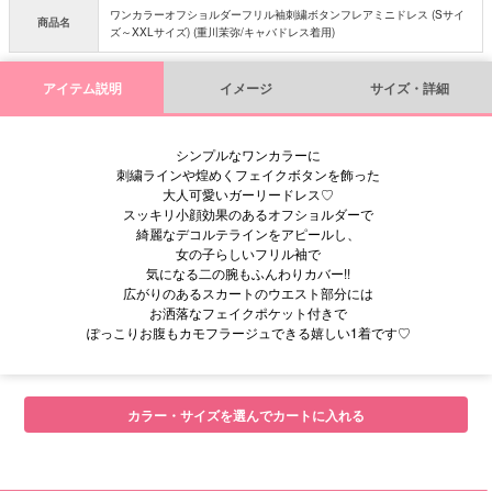
ワンカラーオフショルダーフリル袖刺繍ボタンフレアミニドレス (Sサイ
商品名
ズ～XXLサイズ) (重川茉弥/キャバドレス着用)
アイテム説明
イメージ
サイズ・詳細
シンプルなワンカラーに
刺繍ラインや煌めくフェイクボタンを飾った
大人可愛いガーリードレス♡
スッキリ小顔効果のあるオフショルダーで
綺麗なデコルテラインをアピールし、
女の子らしいフリル袖で
気になる二の腕もふんわりカバー!!
広がりのあるスカートのウエスト部分には
お洒落なフェイクポケット付きで
ぽっこりお腹もカモフラージュできる嬉しい1着です♡
■サイズ表
カラー・サイズを選んでカートに入れる