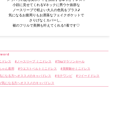
小顔に見せてくれるVネックに男ウケ抜群な
ノースリーブで程よい大人の色気をプラス♪
気になるお腹周りもお洒落なフェイクポケットで
さりげなくカバーし、
裾のフリルで美脚も叶えてくれる1着です♡
ニドレス
ノースリーブ ミニドレス
Tikaマラソンセール
ちゃん着用
ウエストベルトミニドレス
美脚魅せミニドレス
気になる方へオススメのキャバドレス
モテワンピ
ツイードドレス
が気になる方へオススメのキャバドレス