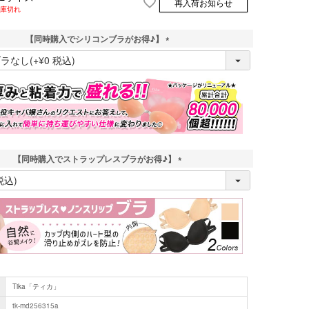
再入荷お知らせ
庫切れ
【同時購入でシリコンブラがお得♪】
(
必
須
)
【同時購入でストラップレスブラがお得♪】
(
必
須
)
Tika「ティカ」
tk-md256315a