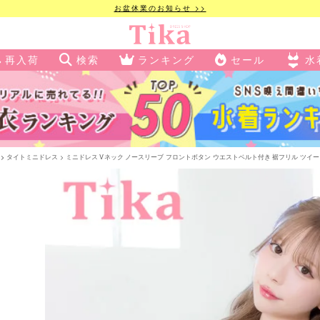
お盆休業のお知らせ >>
再入荷
検索
ランキング
セール
水
タイトミニドレス
ミニドレス Vネック ノースリーブ フロントボタン ウエストベルト付き 裾フリル ツイード ラメ 