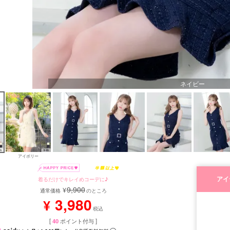
ネイビー
アイボリー
アイ
着るだけでキレイめコーデに♪
9,900
¥
通常価格
のところ
3,980
¥
税込
[
40
ポイント付与 ]