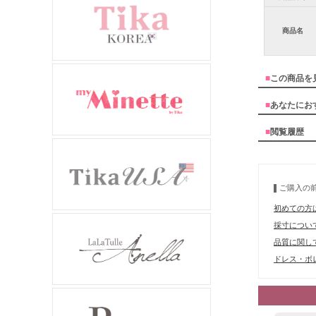
商品名
■
この商品を
■
あなたにお
■
閲覧履歴
ご購入の
初めての方
採寸につい
品質に関し
ドレス・ボレ