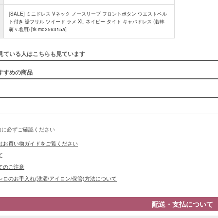
[SALE] ミニドレス Vネック ノースリーブ フロントボタン ウエストベル
■スペック
ト付き 裾フリル ツイード ラメ XL ネイビー タイト キャバドレス (若林
萌々着用) [tk-md256315a]
見ている人はこちらも見ています
すすめの商品
前に必ずご確認ください
はお買い物ガイドをご覧ください
て
てのご注意
ロのお手入れ(洗濯/アイロン/保管)方法について
配送・支払について