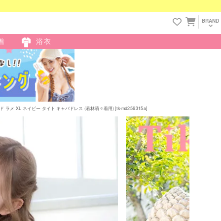
BRAND
着
浴衣
XL ネイビー タイト キャバドレス (若林萌々着用) [tk-md256315a]