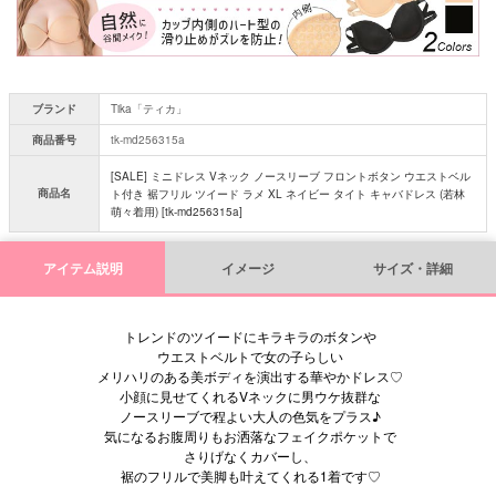
ブランド
Tika「ティカ」
商品番号
tk-md256315a
[SALE] ミニドレス Vネック ノースリーブ フロントボタン ウエストベル
商品名
ト付き 裾フリル ツイード ラメ XL ネイビー タイト キャバドレス (若林
萌々着用) [tk-md256315a]
アイテム説明
イメージ
サイズ・詳細
トレンドのツイードにキラキラのボタンや
ウエストベルトで女の子らしい
メリハリのある美ボディを演出する華やかドレス♡
小顔に見せてくれるVネックに男ウケ抜群な
ノースリーブで程よい大人の色気をプラス♪
気になるお腹周りもお洒落なフェイクポケットで
さりげなくカバーし、
裾のフリルで美脚も叶えてくれる1着です♡