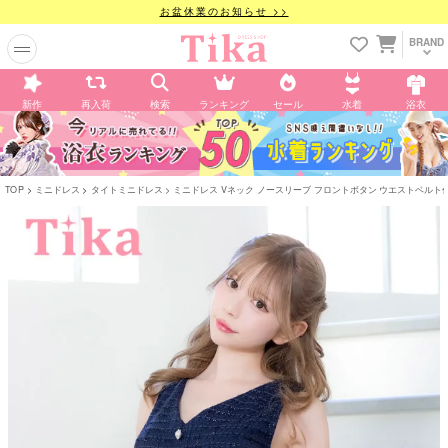
お盆休業のお知らせ >>
BRAND
新作
再入荷
検索
ランキング
セール
水着
浴衣
TOP
ミニドレス
タイトミニドレス
ミニドレス Vネック ノースリーブ フロントボタン ウエストベルト付き 裾フ