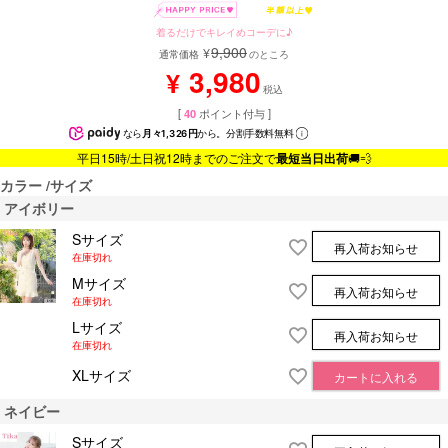
着るだけでキレイめコーデに♪
9,900
¥
通常価格
のところ
3,980
¥
税込
[
40
ポイント付与 ]
なら
月々1,326円
から。分割手数料無料
平日15時/土日祝12時までのご注文で
最短当日出荷
🚚💨
カラー
サイズ
アイボリー
Sサイズ
再入荷お知らせ
在庫切れ
Mサイズ
再入荷お知らせ
在庫切れ
Lサイズ
再入荷お知らせ
在庫切れ
XLサイズ
カートに入れる
ネイビー
Sサイズ