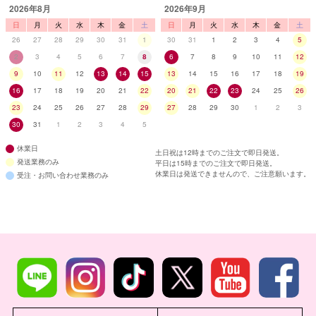
2026年8月
2026年9月
日
月
火
水
木
金
土
日
月
火
水
木
金
土
26
27
28
29
30
31
1
30
31
1
2
3
4
5
2
3
4
5
6
7
8
6
7
8
9
10
11
12
9
10
11
12
13
14
15
13
14
15
16
17
18
19
16
17
18
19
20
21
22
20
21
22
23
24
25
26
23
24
25
26
27
28
29
27
28
29
30
1
2
3
30
31
1
2
3
4
5
休業日
土日祝は12時までのご注文で即日発送。
発送業務のみ
平日は15時までのご注文で即日発送。
休業日は発送できませんので、ご注意願います。
受注・お問い合わせ業務のみ