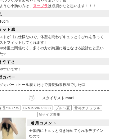
ような小胸の方は、
ヌーブラ
は必須かなと思います！！！
丈
16cm
ィット感
ストがゴム仕様なので、体型を問わずキュッとくびれを作って
ストフィットしてくれます！
や体重に関係なく、多くの方が綺麗に着こなせる設計だと思い
た✨
きやすさ
表
やすいです！
型カバー
グカバー＋ヒール履くだけで脚長効果抜群でした◎
スタイリスト mari
身長:167cm
B75.5/W67/H88
ブルベ夏
骨格ナチュラル
Mサイズ着用
着用コメント
全体的にキュッと引き締めてくれるデザイン
なので