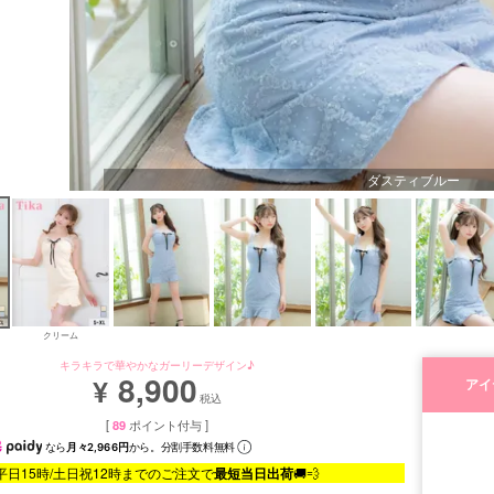
ダスティブルー
クリーム
キラキラで華やかなガーリーデザイン♪
8,900
¥
アイ
税込
[
89
ポイント付与 ]
なら
月々2,966円
から。分割手数料無料
平日15時/土日祝12時までのご注文で
最短当日出荷
🚚💨