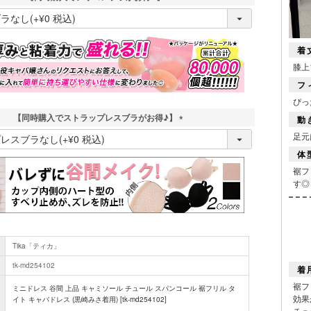
(
必
須
着
)
膝上
フ
ぴっ
【同時購入でストラップレスブラがお得♪】
動
(
足元
必
体
須
裾フ
)
す◎
Tika「ティカ」
tk-md254102
着
裾フ
ミニドレス 谷間 上品 キャミソール チュール スパンコール 裾フリル タ
効果
イト キャバドレス (黒崎みさ着用) [tk-md254102]
チュ