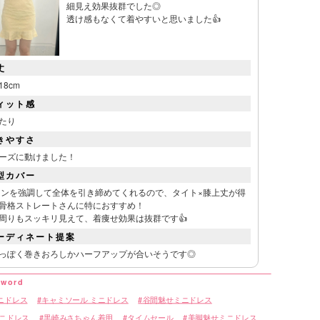
細見え効果抜群でした◎
透け感もなくて着やすいと思いました👍
丈
18cm
ィット感
たり
きやすさ
ーズに動けました！
型カバー
インを強調して全体を引き締めてくれるので、タイト×膝上丈が得
骨格ストレートさんに特におすすめ！
周りもスッキリ見えて、着痩せ効果は抜群です👍
ーディネート提案
っぽく巻きおろしかハーフアップが合いそうです◎
ニドレス
キャミソール ミニドレス
谷間魅せミニドレス
ミニドレス
黒崎みさちゃん着用
タイムセール
美脚魅せミニドレス