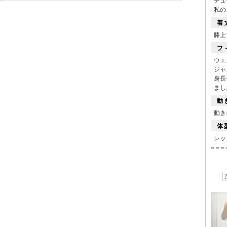
私の
着
膝上
フ
ウエ
ジャ
身長
まし
動
■スペック
動き
体
レッ