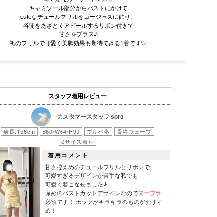
キャミソール部分からバストにかけて
cuteなチュールフリルをゴージャスに飾り、
谷間をあざとくアピールするリボン付きで
甘さをプラス♪
裾のフリルで可愛く美脚効果も期待できる1着です♡
スタッフ着用レビュー
カスタマースタッフ sora
身長:156cm
B80/W64/H90
ブルベ冬
骨格ウェーブ
Sサイズ着用
着用コメント
甘さ控えめのチュールフリルとリボンで
可愛すぎるデザインが苦手な私でも
可愛く着こなせました♪
深めのバストカットデザインなので
ヌーブラ
必須です！ ホックがキラキラのものがおすす
め！