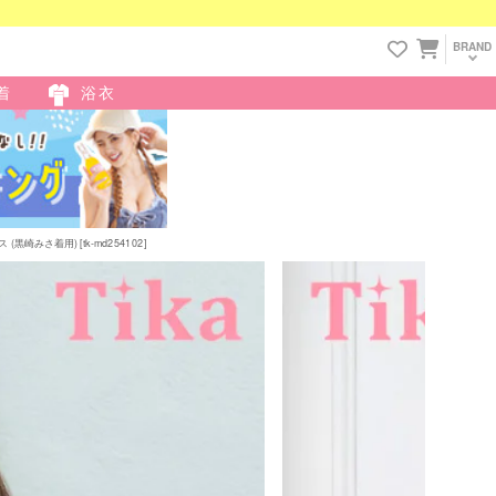
BRAND
着
浴衣
みさ着用) [tk-md254102]