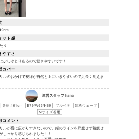
丈
19cm
ィット感
たり
きやすさ
は少しゆとりあるので動きやすいです！
型カバー
リルのおかげで視線が自然と上にいきやすいので足長く見えま
運営スタッフ hana
身長:161cm
B79/W63/H89
ブルベ冬
骨格ウェーブ
Mサイズ着用
用コメント
リルが横に広がりすぎないので、縦のラインを邪魔せず着痩せ
がしっかり感じられました！！
ールフリルもめちゃくちゃ可愛いです🎀