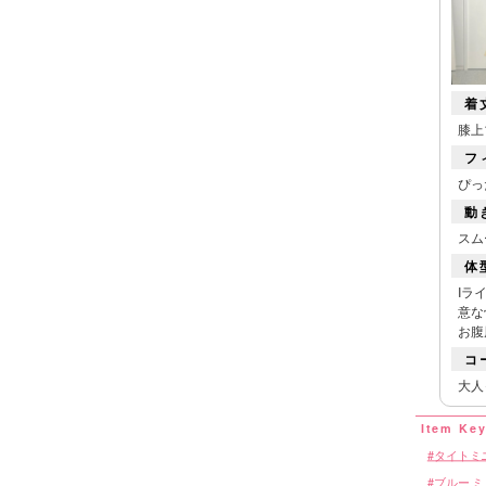
着
膝上
フ
ぴっ
動
スム
体
Iラ
意な
お腹
コ
大人
タイトミ
ブルー 