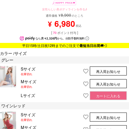
女性らしい美ボディラインを作る♪
8,900
¥
通常価格
のところ
6,980
¥
税込
[
70
ポイント付与 ]
なら
月々2,326円
から。分割手数料無料
平日15時/土日祝12時までのご注文で
最短当日出荷
🚚💨
カラー
サイズ
グレー
Sサイズ
再入荷お知らせ
在庫切れ
Mサイズ
再入荷お知らせ
在庫切れ
Lサイズ
カートに入れる
ワインレッド
Sサイズ
再入荷お知らせ
在庫切れ
Mサイズ