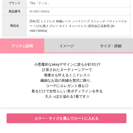
ブランド
Tika「ティカ」
商品番号
tk-md213690a
[SALE] ミニドレス 刺繍レース ノースリーブ ストレッチ バストシースル
商品名
ー くびれ透け グレー タイト キャバドレス (雨宮由乙花着用) [tk-
md213690a]
アイテム説明
イメージ
サイズ・詳細
小悪魔的なsexyデザインに誰もが釘付け!!
計算されたヌーディーシアーで
着痩せも叶えるミニドレス☆
繊細なお花の刺繍を贅沢に飾り、
コーデにエレガント感も◎
着るだけで女性らしい美ボディラインを作る
大人っぽさ溢れる1着です☆
■サイズ表
カラー・サイズを選んでカートに入れる