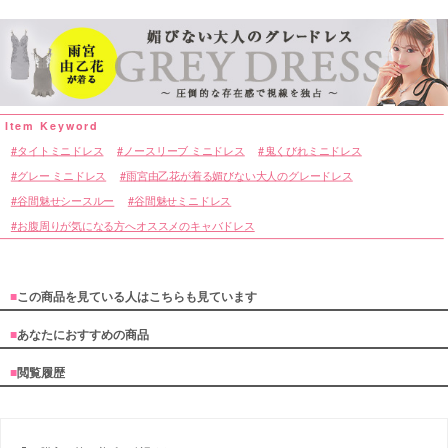
タイトミニドレス
ノースリーブ ミニドレス
鬼くびれミニドレス
グレー ミニドレス
雨宮由乙花が着る媚びない大人のグレードレス
谷間魅せシースルー
谷間魅せミニドレス
お腹周りが気になる方へオススメのキャバドレス
■
この商品を見ている人はこちらも見ています
■
あなたにおすすめの商品
■
閲覧履歴