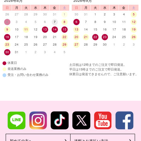
2026年8月
2026年9月
日
月
火
水
木
金
土
日
月
火
水
木
金
土
26
27
28
29
30
31
1
30
31
1
2
3
4
5
2
3
4
5
6
7
8
6
7
8
9
10
11
12
9
10
11
12
13
14
15
13
14
15
16
17
18
19
16
17
18
19
20
21
22
20
21
22
23
24
25
26
23
24
25
26
27
28
29
27
28
29
30
1
2
3
30
31
1
2
3
4
5
休業日
土日祝は12時までのご注文で即日発送。
発送業務のみ
平日は15時までのご注文で即日発送。
休業日は発送できませんので、ご注意願います。
受注・お問い合わせ業務のみ
初めての方へ
送料とお支払い方法