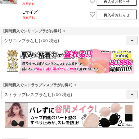
再入荷お知らせ
在庫切れ
Lサイズ
再入荷お知らせ
在庫切れ
【同時購入でシリコンブラがお得♪】
(
必
須
)
【同時購入でストラップレスブラがお得♪】
(
必
須
)