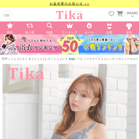
お盆休業のお知らせ >>
BRAND
新作
再入荷
検索
ランキング
セール
水着
浴衣
TOP
ミニドレス
タイトミニドレス
ミニドレス 刺繍レース ノースリーブ ストレッチ バストシースルー くびれ