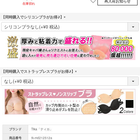
再入荷お知らせ
在庫切れ
【同時購入でシリコンブラがお得♪】
(
必
須
)
【同時購入でストラップレスブラがお得♪】
(
必
須
)
ブランド
Tika「ティカ」
商品番号
tk-md212512a