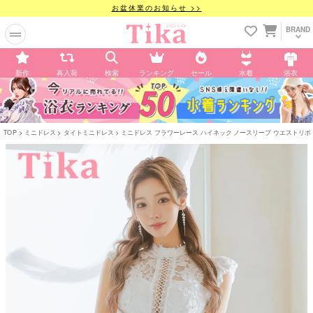
お盆休業のお知らせ >>
BRAND
新作
再入荷
検索
ランキング
セール
水着
浴衣
TOP
ミニドレス
タイトミニドレス
ミニドレス フラワーレース ハイネック ノースリーブ ウエストリボン 裾フ