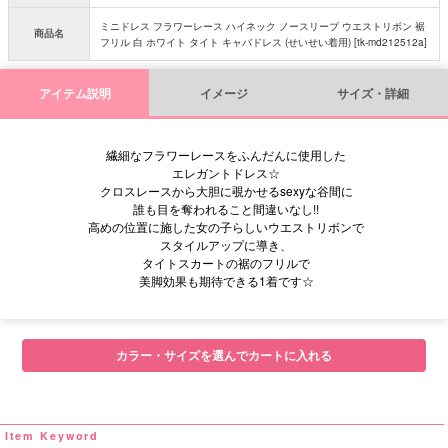
ミニドレス フラワーレース ハイネック ノースリーブ ウエストリボン 裾
商品名
フリル 白 ホワイト タイト キャバドレス (せいせい着用) [tk-md212512a]
アイテム説明
イメージ
サイズ・詳細
繊細なフラワーレースをふんだんに使用した
エレガントドレス☆
クロスレースから大胆に覗かせるsexyな谷間に
誰も目を奪われること間違いなし!!
高めの位置に施した女の子らしいウエストリボンで
スタイルアップに導き、
タイトスカートの裾のフリルで
美脚効果も期待できる1着です☆
■サイズ表
カラー・サイズを選んでカートに入れる