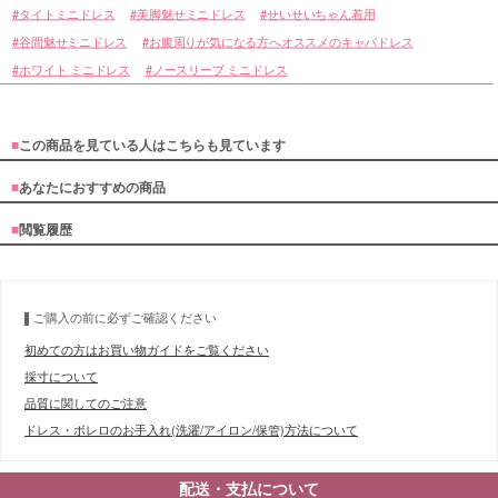
タイトミニドレス
美脚魅せミニドレス
せいせいちゃん着用
谷間魅せミニドレス
お腹周りが気になる方へオススメのキャバドレス
ホワイト ミニドレス
ノースリーブ ミニドレス
■
この商品を見ている人はこちらも見ています
■
あなたにおすすめの商品
■
閲覧履歴
ご購入の前に必ずご確認ください
初めての方はお買い物ガイドをご覧ください
採寸について
品質に関してのご注意
ドレス・ボレロのお手入れ(洗濯/アイロン/保管)方法について
配送・支払について