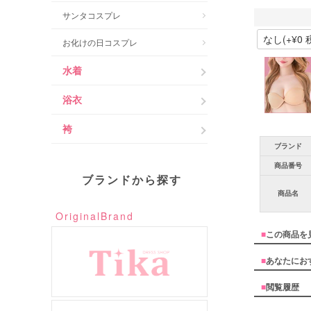
サンタコスプレ
お化けの日コスプレ
水着
浴衣
袴
ブランド
商品番号
ブランドから探す
商品名
OriginalBrand
■
この商品を
■
あなたにお
■
閲覧履歴