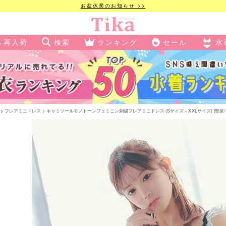
お盆休業のお知らせ >>
再入荷
検索
ランキング
セール
水
フレアミニドレス
キャミソールモノトーンフェミニン刺繍フレアミニドレス (Sサイズ～XXLサイズ) (聖菜