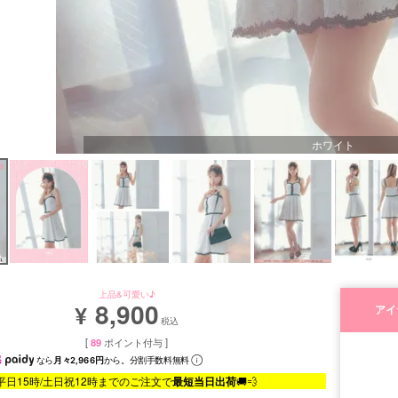
ホワイト
上品&可愛い♪
8,900
¥
アイ
税込
[
89
ポイント付与 ]
なら
月々2,966円
から。分割手数料無料
平日15時/土日祝12時までのご注文で
最短当日出荷
🚚💨