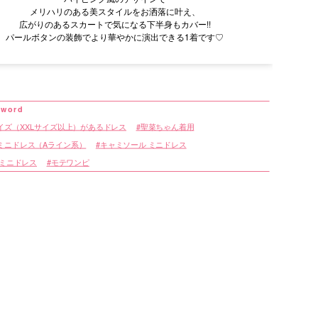
メリハリのある美スタイルをお洒落に叶え、
広がりのあるスカートで気になる下半身もカバー!!
パールボタンの装飾でより華やかに演出できる1着です♡
イズ（XXLサイズ以上）があるドレス
聖菜ちゃん着用
ミニドレス（Aライン系）
キャミソール ミニドレス
 ミニドレス
モテワンピ