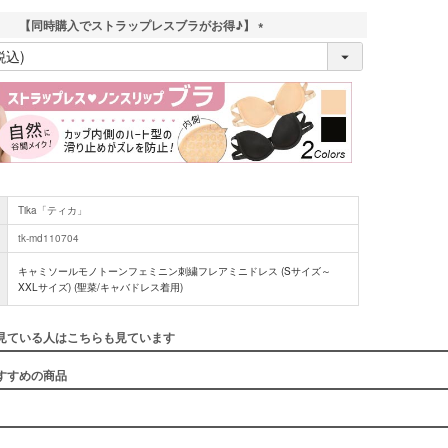
【同時購入でストラップレスブラがお得♪】
(
必
須
)
Tika「ティカ」
tk-md110704
キャミソールモノトーンフェミニン刺繍フレアミニドレス (Sサイズ～
XXLサイズ) (聖菜/キャバドレス着用)
見ている人はこちらも見ています
すすめの商品