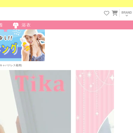
BRAND
着
浴衣
/キャバドレス着用)