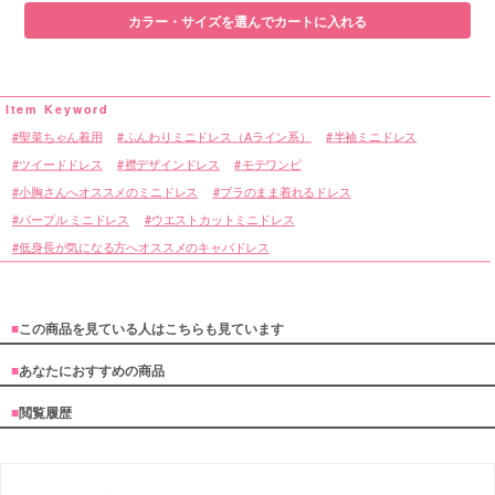
カラー・サイズを選んでカートに入れる
聖菜ちゃん着用
ふんわりミニドレス（Aライン系）
半袖ミニドレス
ツイードドレス
襟デザインドレス
モテワンピ
小胸さんへオススメのミニドレス
ブラのまま着れるドレス
パープル ミニドレス
ウエストカットミニドレス
低身長が気になる方へオススメのキャバドレス
■
この商品を見ている人はこちらも見ています
■
あなたにおすすめの商品
■
閲覧履歴