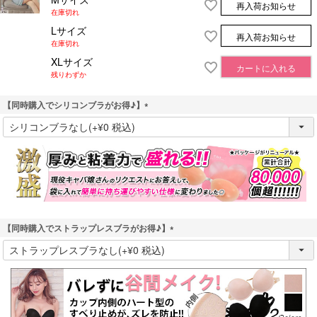
再入荷お知らせ
在庫切れ
Lサイズ
再入荷お知らせ
在庫切れ
XLサイズ
カートに入れる
残りわずか
【同時購入でシリコンブラがお得♪】
(
必
須
)
【同時購入でストラップレスブラがお得♪】
(
必
須
)