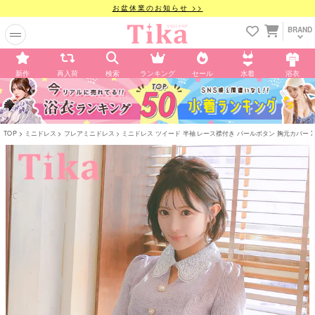
お盆休業のお知らせ >>
BRAND
新作
再入荷
検索
ランキング
セール
水着
浴衣
TOP
ミニドレス
フレアミニドレス
ミニドレス ツイード 半袖 レース襟付き パールボタン 胸元カバー XL 紫 