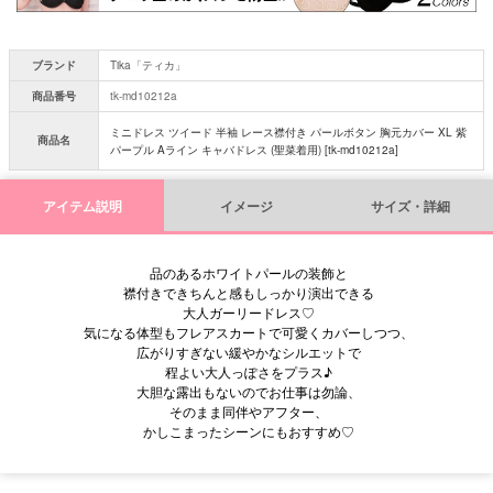
ブランド
Tika「ティカ」
商品番号
tk-md10212a
ミニドレス ツイード 半袖 レース襟付き パールボタン 胸元カバー XL 紫
商品名
パープル Aライン キャバドレス (聖菜着用) [tk-md10212a]
アイテム説明
イメージ
サイズ・詳細
品のあるホワイトパールの装飾と
襟付きできちんと感もしっかり演出できる
大人ガーリードレス♡
気になる体型もフレアスカートで可愛くカバーしつつ、
広がりすぎない緩やかなシルエットで
程よい大人っぽさをプラス♪
大胆な露出もないのでお仕事は勿論、
そのまま同伴やアフター、
かしこまったシーンにもおすすめ♡
■サイズ表