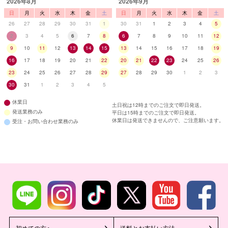
2026年8月
2026年9月
日
月
火
水
木
金
土
日
月
火
水
木
金
土
26
27
28
29
30
31
1
30
31
1
2
3
4
5
2
3
4
5
6
7
8
6
7
8
9
10
11
12
9
10
11
12
13
14
15
13
14
15
16
17
18
19
16
17
18
19
20
21
22
20
21
22
23
24
25
26
23
24
25
26
27
28
29
27
28
29
30
1
2
3
30
31
1
2
3
4
5
休業日
土日祝は12時までのご注文で即日発送。
発送業務のみ
平日は15時までのご注文で即日発送。
休業日は発送できませんので、ご注意願います。
受注・お問い合わせ業務のみ
初めての方へ
送料とお支払い方法