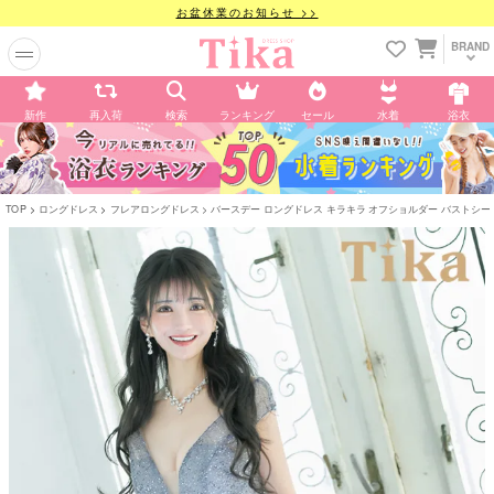
お盆休業のお知らせ >>
BRAND
新作
再入荷
検索
ランキング
セール
水着
浴衣
TOP
ロングドレス
フレアロングドレス
バースデー ロングドレス キラキラ オフショルダー バストシースルー 