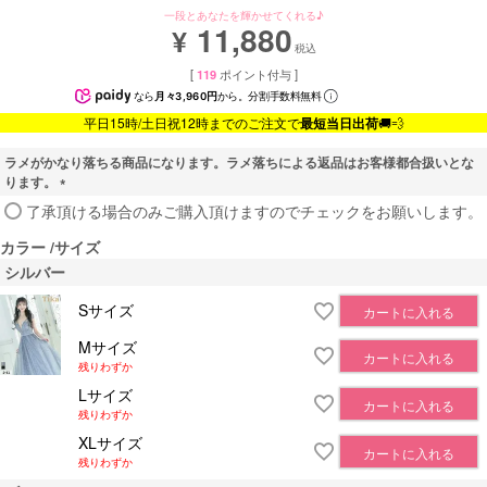
一段とあなたを輝かせてくれる♪
11,880
¥
税込
[
119
ポイント付与 ]
なら
月々3,960円
から。分割手数料無料
平日15時/土日祝12時までのご注文で
最短当日出荷
🚚💨
ラメがかなり落ちる商品になります。ラメ落ちによる返品はお客様都合扱いとな
ります。
(
了承頂ける場合のみご購入頂けますのでチェックをお願いします。
必
カラー
サイズ
須
)
シルバー
Sサイズ
カートに入れる
Mサイズ
カートに入れる
残りわずか
Lサイズ
カートに入れる
残りわずか
XLサイズ
カートに入れる
残りわずか