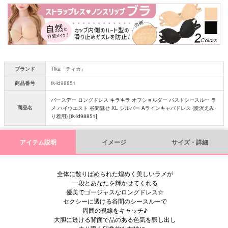
須
)
ブランド
Tika「ティカ」
商品番号
tk-ld98851
バースデー ロングドレス キラキラ オフショルダー バストシースルー ラ
商品名
メ ハイウエスト 谷間魅せ XL シルバー Aラインキャバドレス (愛沢えみ
り着用) [tk-ld98851]
アイテム説明
イメージ
サイズ・詳細
全体に散りばめられた煌めく美しいラメが
一段とあなたを輝かせてくれる
優美でゴージャスなロングドレス☆
セクシーに透ける谷間のシースルーで
周囲の視線をキャッチ♪
大胆に透ける背面で品のある色気を醸し出し