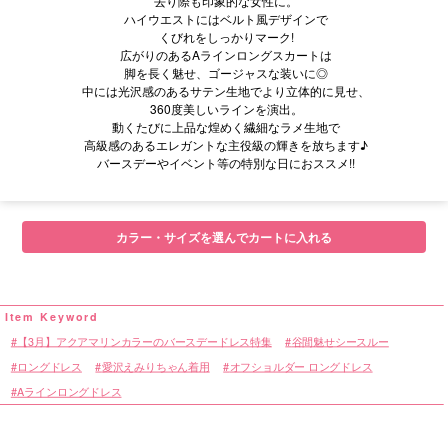
去り際も印象的な女性に。
ハイウエストにはベルト風デザインで
くびれをしっかりマーク!
広がりのあるAラインロングスカートは
脚を長く魅せ、ゴージャスな装いに◎
中には光沢感のあるサテン生地でより立体的に見せ、
360度美しいラインを演出。
動くたびに上品な煌めく繊細なラメ生地で
高級感のあるエレガントな主役級の輝きを放ちます♪
バースデーやイベント等の特別な日におススメ!!
■サイズ表
カラー・サイズを選んでカートに入れる
【3月】アクアマリンカラーのバースデードレス特集
谷間魅せシースルー
ロングドレス
愛沢えみりちゃん着用
オフショルダー ロングドレス
Aラインロングドレス