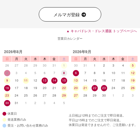
メルマガ登録
▲ キャバドレス・ドレス通販 トップページへ
営業日カレンダー
2026年8月
2026年9月
日
月
火
水
木
金
土
日
月
火
水
木
金
土
26
27
28
29
30
31
1
30
31
1
2
3
4
5
■ディティール
2
3
4
5
6
7
8
6
7
8
9
10
11
12
9
10
11
12
13
14
15
13
14
15
16
17
18
19
16
17
18
19
20
21
22
20
21
22
23
24
25
26
23
24
25
26
27
28
29
27
28
29
30
1
2
3
30
31
1
2
3
4
5
休業日
土日祝は12時までのご注文で即日発送。
発送業務のみ
平日は15時までのご注文で即日発送。
休業日は発送できませんので、ご注意願います。
受注・お問い合わせ業務のみ