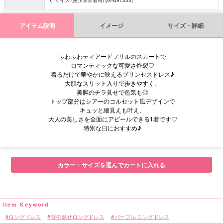
アイテム説明
イメージ
サイズ・詳細
ふわふわティアードフリルのスカートで
ロマンティックな可愛さ炸裂♡
着るだけで華やかに映えるプリンセスドレス♪
大胆なスリット入りで歩きやすく、
美脚のチラ見せで色気も◎
トップ部分はシアーのコルセット風デザインで
キュッと細見えも叶え、
大人の美しさを全面にアピールできる1着です♡
特別な日におすすめ♪
■サイズ表
カラー・サイズを選んでカートに入れる
ロングドレス
背中魅せロングドレス
パープル ロングドレス