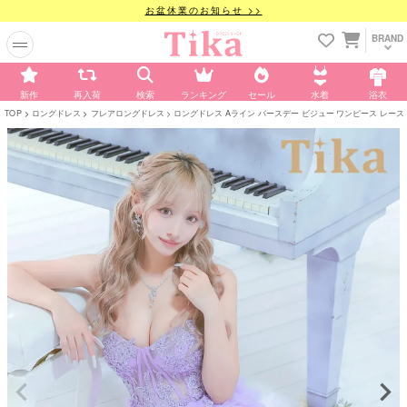
お盆休業のお知らせ >>
BRAND
新作
再入荷
検索
ランキング
セール
水着
浴衣
TOP
ロングドレス
フレアロングドレス
ロングドレス Aライン バースデー ビジュー ワンピース レース セク