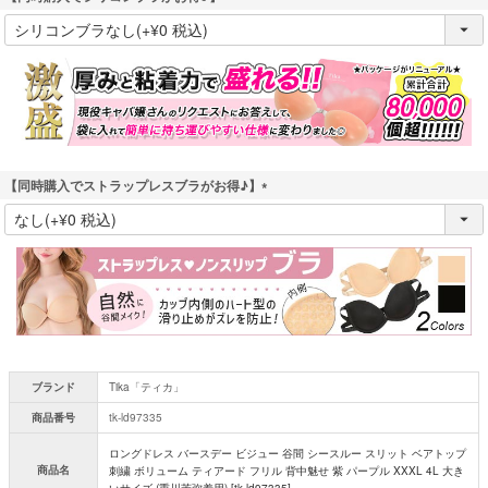
(
必
須
)
【同時購入でストラップレスブラがお得♪】
(
必
須
)
ブランド
Tika「ティカ」
商品番号
tk-ld97335
ロングドレス バースデー ビジュー 谷間 シースルー スリット ベアトップ
商品名
刺繍 ボリューム ティアード フリル 背中魅せ 紫 パープル XXXL 4L 大き
いサイズ (重川茉弥着用) [tk-ld97335]