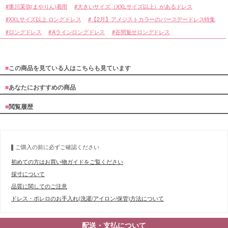
重川茉弥(まやりん)着用
大きいサイズ（XXLサイズ以上）があるドレス
XXLサイズ以上 ロングドレス
【2月】アメジストカラーのバースデードレス特集
ロングドレス
Aラインロングドレス
谷間魅せロングドレス
■
この商品を見ている人はこちらも見ています
■
あなたにおすすめの商品
■
閲覧履歴
ご購入の前に必ずご確認ください
初めての方はお買い物ガイドをご覧ください
採寸について
品質に関してのご注意
ドレス・ボレロのお手入れ(洗濯/アイロン/保管)方法について
配送・支払について