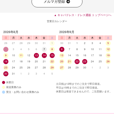
メルマガ登録
■ディティール
▲ キャバドレス・ドレス通販 トップページへ
営業日カレンダー
2026年8月
2026年9月
日
月
火
水
木
金
土
日
月
火
水
木
金
土
26
27
28
29
30
31
1
30
31
1
2
3
4
5
2
3
4
5
6
7
8
6
7
8
9
10
11
12
9
10
11
12
13
14
15
13
14
15
16
17
18
19
16
17
18
19
20
21
22
20
21
22
23
24
25
26
23
24
25
26
27
28
29
27
28
29
30
1
2
3
30
31
1
2
3
4
5
休業日
土日祝は12時までのご注文で即日発送。
発送業務のみ
平日は15時までのご注文で即日発送。
休業日は発送できませんので、ご注意願います。
受注・お問い合わせ業務のみ