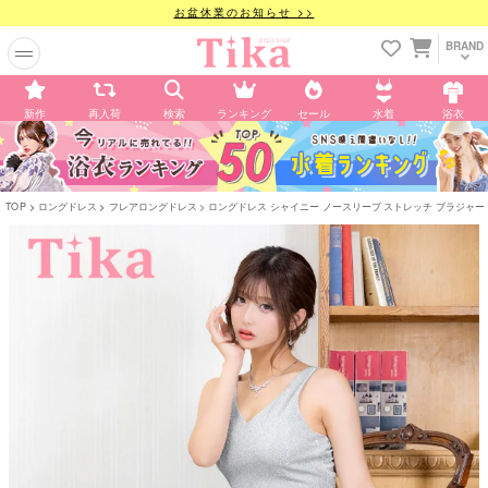
お盆休業のお知らせ >>
BRAND
新作
再入荷
検索
ランキング
セール
水着
浴衣
TOP
ロングドレス
フレアロングドレス
ロングドレス シャイニー ノースリーブ ストレッチ ブラジャーのまま 