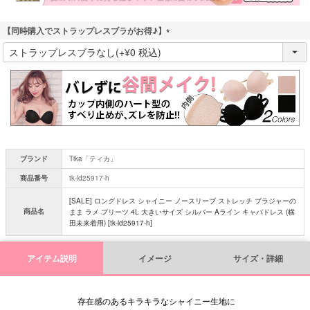
【同時購入でストラップレスブラがお得♪】
(
必
須
)
ブランド
Tika「ティカ」
商品番号
tk-ld25917-h
[SALE] ロングドレス シャイニー ノースリーブ ストレッチ ブラジャーの
商品名
まま ラメ プリーツ 4L 大きいサイズ シルバー Aライン キャバドレス (横
田未来着用) [tk-ld25917-h]
アイテム説明
イメージ
サイズ・詳細
存在感のあるキラキラなシャイニー生地に