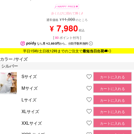
歩くたびに揺れて輝く♪
11,000
¥
通常価格
のところ
7,980
¥
税込
[
80
ポイント付与 ]
なら
月々2,660円
から。分割手数料無料
平日15時/土日祝12時までのご注文で
最短当日出荷
🚚💨
カラー
サイズ
シルバー
Sサイズ
カートに入れる
Mサイズ
カートに入れる
Lサイズ
カートに入れる
XLサイズ
カートに入れる
XXLサイズ
カートに入れる