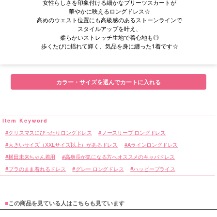
女性らしさを印象付ける細かなプリーツスカートが
華やかに映えるロングドレス☆
高めのウエスト位置にも高級感のあるストーンラインで
スタイルアップを叶え、
柔らかいストレッチ生地で着心地も◎
歩くたびに揺れて輝く、気品を身に纏った1着です☆
■サイズ表
カラー・サイズを選んでカートに入れる
クリスマスにぴったりロングドレス
ノースリーブ ロングドレス
大きいサイズ（XXLサイズ以上）があるドレス
Aラインロングドレス
横田未来ちゃん着用
高身長が気になる方へオススメのキャバドレス
ブラのまま着れるドレス
グレー ロングドレス
ハッピープライス
■
この商品を見ている人はこちらも見ています