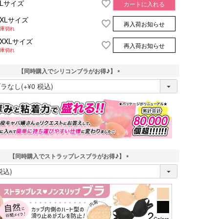
XLサイズ
カートに入れる
XXLサイズ
再入荷お知らせ
庫切れ
XXXLサイズ
再入荷お知らせ
庫切れ
【同時購入でシリコンブラがお得♪】
(
必
須
)
【同時購入でストラップレスブラがお得♪】
(
必
須
)