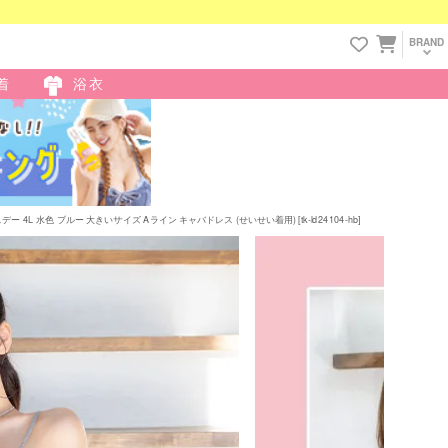
BRAND
着
浴衣
 水色 ブルー 大きいサイズ Aライン キャバドレス (せいせい着用) [tk-ld24104-hb]