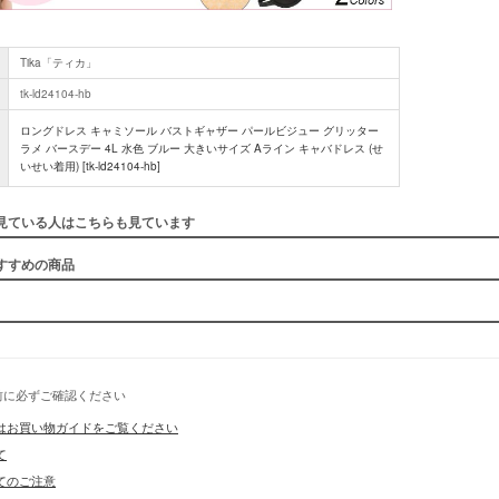
Tika「ティカ」
tk-ld24104-hb
ロングドレス キャミソール バストギャザー パールビジュー グリッター
ラメ バースデー 4L 水色 ブルー 大きいサイズ Aライン キャバドレス (せ
いせい着用) [tk-ld24104-hb]
見ている人はこちらも見ています
■スペック
すすめの商品
前に必ずご確認ください
はお買い物ガイドをご覧ください
て
てのご注意