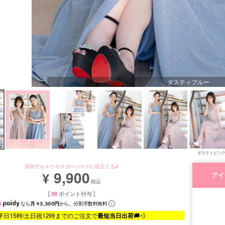
ダスティブルー
ダスティピン
店内でもキラキラゴージャスに目立てる♪
9,900
¥
アイ
税込
[
99
ポイント付与 ]
なら
月々3,300円
から。分割手数料無料
平日15時/土日祝12時までのご注文で
最短当日出荷
🚚💨