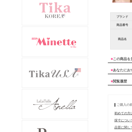
ブランド
商品番号
商品名
■
この商品を
■
あなたにお
■
閲覧履歴
ご購入の
初めての方
採寸につい
品質に関し