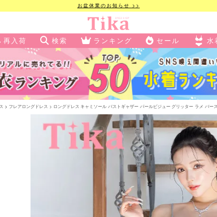
お盆休業のお知らせ >>
再入荷
検索
ランキング
セール
水
ス
フレアロングドレス
ロングドレス キャミソール バストギャザー パールビジュー グリッター ラメ バースデー 4L