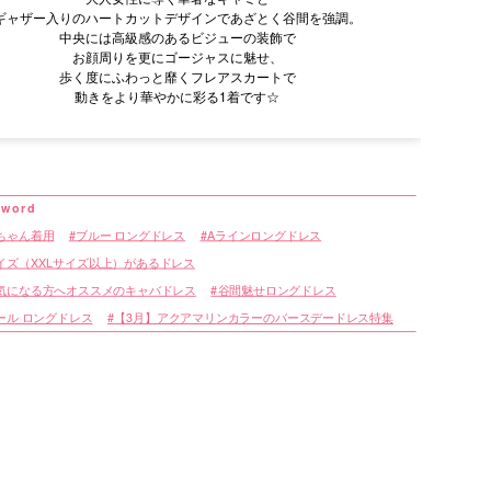
ギャザー入りのハートカットデザインであざとく谷間を強調。
中央には高級感のあるビジューの装飾で
お顔周りを更にゴージャスに魅せ、
歩く度にふわっと靡くフレアスカートで
動きをより華やかに彩る1着です☆
ちゃん着用
ブルー ロングドレス
Aラインロングドレス
イズ（XXLサイズ以上）があるドレス
気になる方へオススメのキャバドレス
谷間魅せロングドレス
ール ロングドレス
【3月】アクアマリンカラーのバースデードレス特集