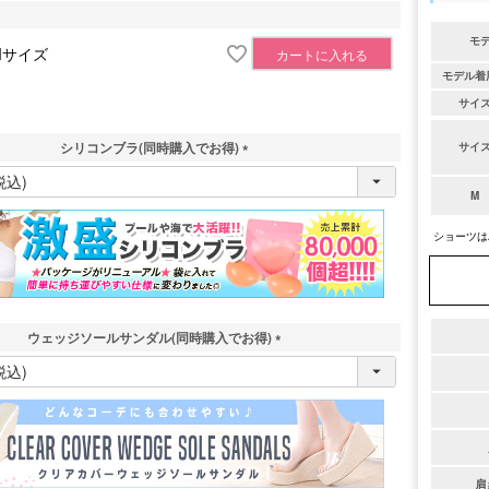
モ
Mサイズ
カートに入れる
モデル着
サイ
シリコンブラ(同時購入でお得)
サイ
(
必
M
須
)
ショーツは
ウェッジソールサンダル(同時購入でお得)
(
必
須
)
肩