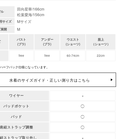
田向星華/166cm
デル
松葉愛海/156cm
Mサイズ
用サイズ
M
ズ展開
バスト
アンダー
ウエスト
股上
ズ
(ブラ)
(ブラ)
(ショーツ)
（ショーツ）
free
free
60-74cm
22cm
ハーフバック仕様になっています。
水着のサイズガイド・正しい測り方はこちら
×
ワイヤー
◯
パッドポケット
◯
パッド
◯
肩紐ストラップ調整
×
紐ストラップ取り外し