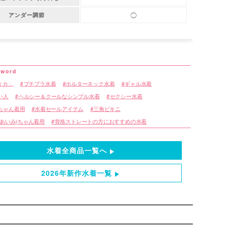
◯
アンダー調節
ティカ」
プチプラ水着
ホルターネック水着
ギャル水着
い人
ヘルシー＆クールなシンプル水着
セクシー水着
ちゃん着用
水着セールアイテム
三角ビキニ
(あいみ)ちゃん着用
骨格ストレートの方におすすめの水着
水着全商品一覧へ
2026年新作水着一覧