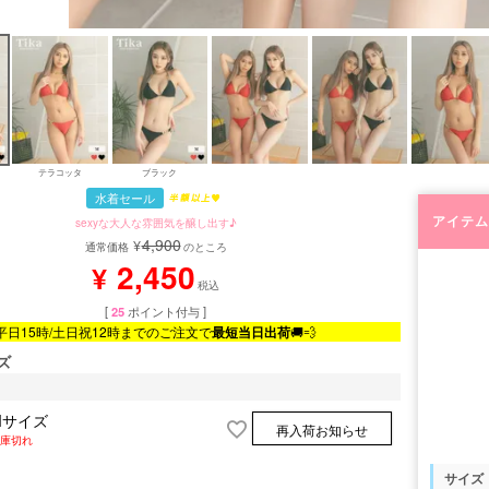
テラコッタ
ブラック
水着セール
アイテム
sexyな大人な雰囲気を醸し出す♪
4,900
¥
通常価格
のところ
2,450
¥
税込
[
25
ポイント付与 ]
平日15時/土日祝12時までのご注文で
最短当日出荷
🚚💨
ズ
Mサイズ
再入荷お知らせ
庫切れ
サイズ