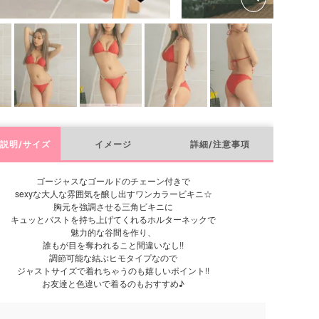
説明/サイズ
イメージ
詳細/注意事項
ゴージャスなゴールドのチェーン付きで
sexyな大人な雰囲気を醸し出すワンカラービキニ☆
胸元を強調させる三角ビキニに
キュッとバストを持ち上げてくれるホルターネックで
魅力的な谷間を作り、
誰もが目を奪われること間違いなし!!
調節可能な結ぶヒモタイプなので
ジャストサイズで着れちゃうのも嬉しいポイント!!
お友達と色違いで着るのもおすすめ♪