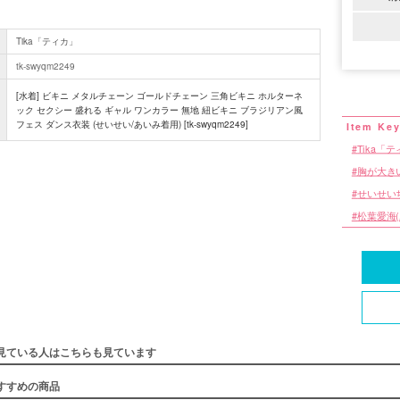
Tika「ティカ」
tk-swyqm2249
[水着] ビキニ メタルチェーン ゴールドチェーン 三角ビキニ ホルターネ
ック セクシー 盛れる ギャル ワンカラー 無地 紐ビキニ ブラジリアン風
フェス ダンス衣装 (せいせい/あいみ着用) [tk-swyqm2249]
Tika「
胸が大き
せいせい
松葉愛海
見ている人はこちらも見ています
すすめの商品