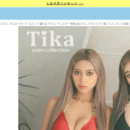
お盆休業のお知らせ >>
キニ ホルターネック セクシー 盛れる ギャル ワンカラー 無地 紐ビキニ ブラジリアン風 フェス ダンス衣装 (せいせい