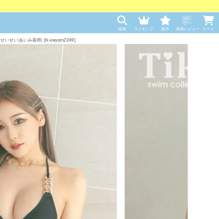
検索
ランキング
新作
着用レビュー
カート
/あいみ着用) [tk-swyqm2249]