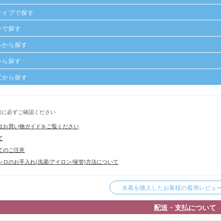
タイプで探す
ーで探す
ルから探す
から探す
ズから探す
前に必ずご確認ください
はお買い物ガイドをご覧ください
て
てのご注意
ロのお手入れ(洗濯/アイロン/保管)方法について
水着を購入したお客様の着用レビューを
配送・支払について