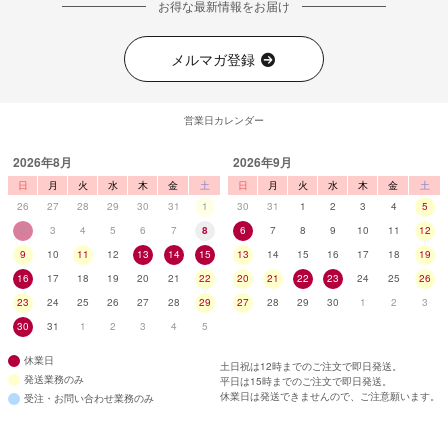
お得な最新情報をお届け
メルマガ登録
営業日カレンダー
2026年8月
2026年9月
日
月
火
水
木
金
土
日
月
火
水
木
金
土
26
27
28
29
30
31
1
30
31
1
2
3
4
5
2
3
4
5
6
7
8
6
7
8
9
10
11
12
9
10
11
12
13
14
15
13
14
15
16
17
18
19
16
17
18
19
20
21
22
20
21
22
23
24
25
26
23
24
25
26
27
28
29
27
28
29
30
1
2
3
30
31
1
2
3
4
5
休業日
土日祝は12時までのご注文で即日発送。
発送業務のみ
平日は15時までのご注文で即日発送。
休業日は発送できませんので、ご注意願います。
受注・お問い合わせ業務のみ