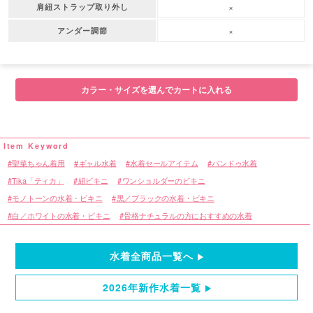
×
肩紐ストラップ取り外し
×
アンダー調節
カラー・サイズを選んでカートに入れる
聖菜ちゃん着用
ギャル水着
水着セールアイテム
バンドゥ水着
Tika「ティカ」
紐ビキニ
ワンショルダーのビキニ
モノトーンの水着・ビキニ
黒／ブラックの水着・ビキニ
白／ホワイトの水着・ビキニ
骨格ナチュラルの方におすすめの水着
水着全商品一覧へ
2026年新作水着一覧