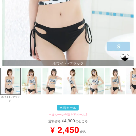
ホワイト×ブラック
ホワイト×ブラッ
ク
水着セール
ヘルシーな色気をアピール♪
4,900
¥
通常価格
のところ
2,450
¥
税込