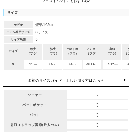
フェスイベントにもおすすめ♪
サイズ
聖菜/162cm
モデル
Sサイズ
モデル着用サイズ
S
サイズ展開
総丈
脇丈
バスト縦
アンダー
肩紐
ウ
サイズ
（ブラ）
（ブラ）
（ブラ）
（ブラ）
（ブラ）
（シ
S
32cm
13cm
14cm
68-88cm
19-37cm
58
水着のサイズガイド・正しい測り方はこちら
×
ワイヤー
◯
パッドポケット
◯
パッド
◯
肩紐ストラップ調節(片方のみ)