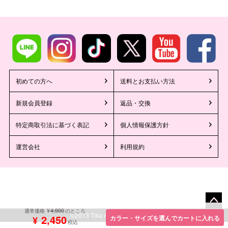
初めての方へ
送料とお支払い方法
新規会員登録
返品・交換
特定商取引法に基づく表記
個人情報保護方針
運営会社
利用規約
4,900
¥
通常価格
のところ
ペー
©2013 Tika All Rights reserved.
2,450
カラー・サイズを選んでカートに入れる
¥
税込
ジト
/*レコメンドAI*/