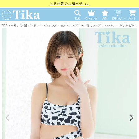
お盆休業のお知らせ >>
検索
ランキング
新作
着用レビュー
カート
TOP
水着
[水着] バンドゥ ワンショルダー モノトーン アニマル柄 カットアウト ヘルシー ギャル ビキニ 白 ホ