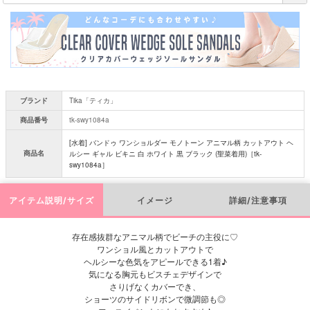
必
須
)
ブランド
Tika「ティカ」
商品番号
tk-swy1084a
[水着] バンドゥ ワンショルダー モノトーン アニマル柄 カットアウト ヘ
商品名
ルシー ギャル ビキニ 白 ホワイト 黒 ブラック (聖菜着用)［tk-
swy1084a］
アイテム説明/サイズ
イメージ
詳細/注意事項
存在感抜群なアニマル柄でビーチの主役に♡
ワンショル風とカットアウトで
ヘルシーな色気をアピールできる1着♪
気になる胸元もビスチェデザインで
さりげなくカバーでき、
ショーツのサイドリボンで微調節も◎