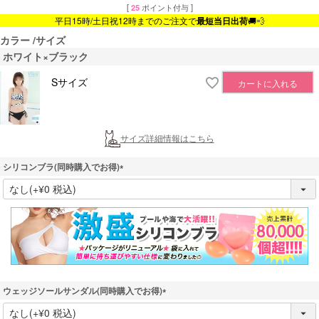
[
25
ポイント付与 ]
平日15時/土日祝12時までのご注文で
最短当日出荷
🚚💨
カラー
サイズ
ホワイト×ブラック
Sサイズ
カートに入れる
サイズ詳細情報はこちら
シリコンブラ(同時購入でお得)
(
必
須
)
ウェッジソールサンダル(同時購入でお得)
(