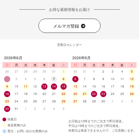
お得な最新情報をお届け
メルマガ登録
営業日カレンダー
2026年8月
2026年9月
日
月
火
水
木
金
土
日
月
火
水
木
金
土
26
27
28
29
30
31
1
30
31
1
2
3
4
5
2
3
4
5
6
7
8
6
7
8
9
10
11
12
9
10
11
12
13
14
15
13
14
15
16
17
18
19
16
17
18
19
20
21
22
20
21
22
23
24
25
26
23
24
25
26
27
28
29
27
28
29
30
1
2
3
30
31
1
2
3
4
5
休業日
土日祝は12時までのご注文で即日発送。
発送業務のみ
平日は15時までのご注文で即日発送。
休業日は発送できませんので、ご注意願います。
受注・お問い合わせ業務のみ