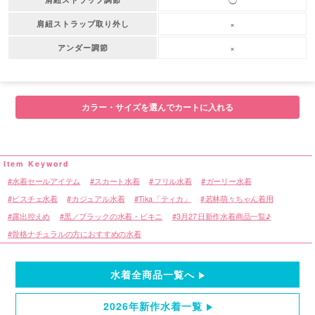
×
肩紐ストラップ取り外し
×
アンダー調節
カラー・サイズを選んでカートに入れる
水着セールアイテム
スカート水着
フリル水着
ガーリー水着
ビスチェ水着
カジュアル水着
Tika「ティカ」
若林萌々ちゃん着用
露出控えめ
黒／ブラックの水着・ビキニ
3月27日新作水着商品一覧♪
骨格ナチュラルの方におすすめの水着
水着全商品一覧へ
2026年新作水着一覧