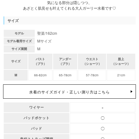
気になる部分は隠しつつ、
あざとく肌見せも叶えてくれる大人ガーリー水着です♡
サイズ
聖菜/162cm
モデル
Mサイズ
モデル着用サイズ
M
サイズ展開
バスト
アンダー
ウエスト
股上
サイズ
（ブラ）
（ブラ）
（ショーツ）
（ショーツ）
M
66-82cm
65-78cm
57-78cm
21cm
水着のサイズガイド・正しい測り方はこちら
×
ワイヤー
◯
パッドポケット
◯
パッド
◯
肩紐ストラップ調節