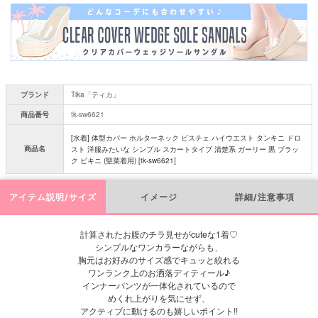
須
)
ブランド
Tika「ティカ」
商品番号
tk-sw6621
[水着] 体型カバー ホルターネック ビスチェ ハイウエスト タンキニ ドロ
商品名
スト 洋服みたいな シンプル スカートタイプ 清楚系 ガーリー 黒 ブラッ
ク ビキニ (聖菜着用) [tk-sw6621]
アイテム説明/サイズ
イメージ
詳細/注意事項
計算されたお腹のチラ見せがcuteな1着♡
シンプルなワンカラーながらも、
胸元はお好みのサイズ感でキュッと絞れる
ワンランク上のお洒落ディティール♪
インナーパンツが一体化されているので
めくれ上がりを気にせず、
アクティブに動けるのも嬉しいポイント!!