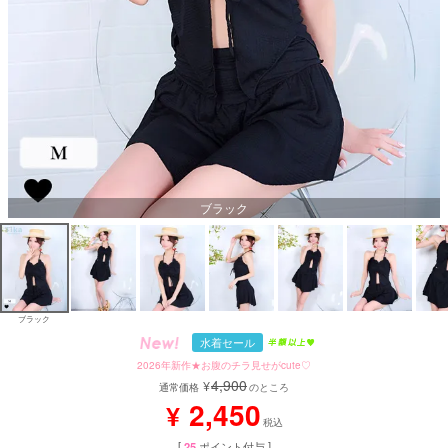
ブラック
ブラック
水着セール
2026年新作★お腹のチラ見せがcute♡
4,900
¥
通常価格
のところ
2,450
¥
税込
[
25
ポイント付与 ]