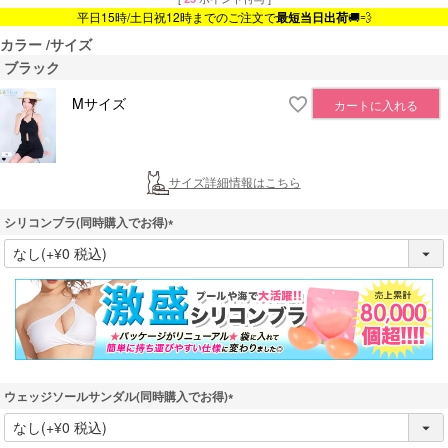
平日15時/土日祝12時までのご注文で
最短当日出荷
🚚💨
カラー
サイズ
ブラック
Mサイズ
カートに入れる
サイズ詳細情報はこちら
シリコンブラ(同時購入でお得)
(
必
須
)
ウェッジソールサンダル(同時購入でお得)
(
必