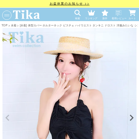
お盆休業のお知らせ >>
検索
ランキング
新作
着用レビュー
カート
TOP
水着
[水着] 体型カバー ホルターネック ビスチェ ハイウエスト タンキニ ドロスト 洋服みたいな シンプル 