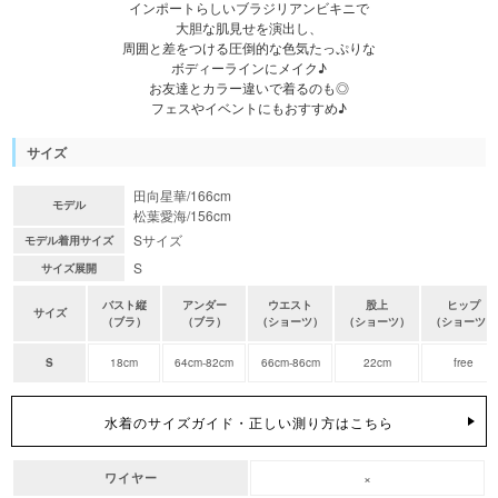
インポートらしいブラジリアンビキニで
大胆な肌見せを演出し、
周囲と差をつける圧倒的な色気たっぷりな
ボディーラインにメイク♪
お友達とカラー違いで着るのも◎
フェスやイベントにもおすすめ♪
サイズ
田向星華/166cm
モデル
松葉愛海/156cm
Sサイズ
モデル着用サイズ
S
サイズ展開
バスト縦
アンダー
ウエスト
股上
ヒップ
サイズ
（ブラ）
（ブラ）
（ショーツ）
（ショーツ）
（ショーツ）
S
18cm
64cm-82cm
66cm-86cm
22cm
free
水着のサイズガイド・正しい測り方はこちら
×
ワイヤー