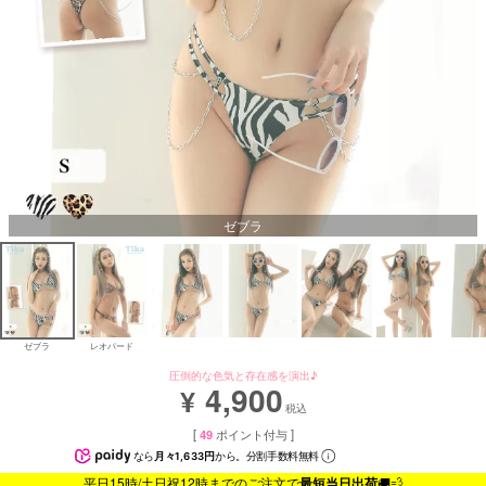
ゼブラ
ゼブラ
レオパード
圧倒的な色気と存在感を演出♪
4,900
¥
税込
[
49
ポイント付与 ]
なら
月々1,633円
から。分割手数料無料
平日15時/土日祝12時までのご注文で
最短当日出荷
🚚💨