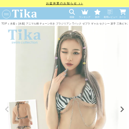
お盆休業のお知らせ >>
検索
ランキング
新作
着用レビュー
カート
TOP
水着
[水着] アニマル柄 チェーン付き ブラジリアン Tバック ゼブラ ギャル セクシー 派手 三角ビキニ (せい