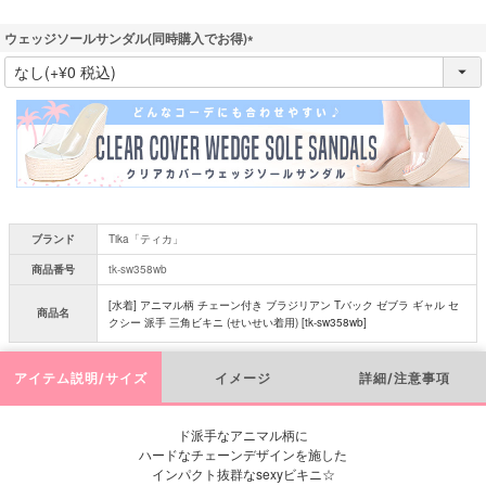
ウェッジソールサンダル(同時購入でお得)
(
必
須
)
ブランド
Tika「ティカ」
商品番号
tk-sw358wb
[水着] アニマル柄 チェーン付き ブラジリアン Tバック ゼブラ ギャル セ
商品名
クシー 派手 三角ビキニ (せいせい着用) [tk-sw358wb]
アイテム説明/サイズ
イメージ
詳細/注意事項
ド派手なアニマル柄に
ハードなチェーンデザインを施した
インパクト抜群なsexyビキニ☆