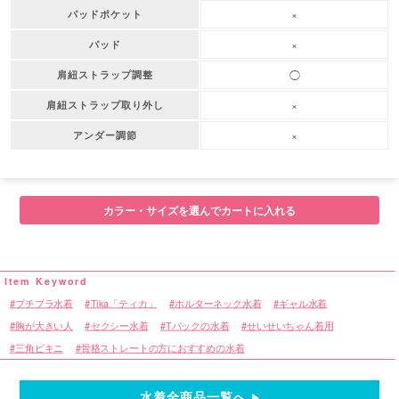
×
パッドポケット
×
パッド
◯
肩紐ストラップ調整
×
肩紐ストラップ取り外し
×
アンダー調節
カラー・サイズを選んでカートに入れる
プチプラ水着
Tika「ティカ」
ホルターネック水着
ギャル水着
胸が大きい人
セクシー水着
Tバックの水着
せいせいちゃん着用
三角ビキニ
骨格ストレートの方におすすめの水着
水着全商品一覧へ