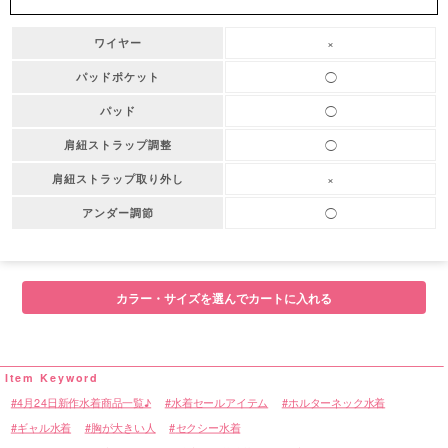
×
ワイヤー
◯
パッドポケット
◯
パッド
◯
肩紐ストラップ調整
×
肩紐ストラップ取り外し
◯
アンダー調節
カラー・サイズを選んでカートに入れる
4月24日新作水着商品一覧♪
水着セールアイテム
ホルターネック水着
ギャル水着
胸が大きい人
セクシー水着