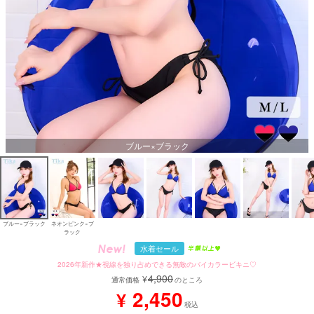
ブルー×ブラック
ブルー×ブラック
ネオンピンク×ブ
ラック
水着セール
2026年新作★視線を独り占めできる無敵のバイカラービキニ♡
4,900
¥
通常価格
のところ
2,450
¥
税込