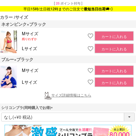
[
25
ポイント付与 ]
平日15時/土日祝12時までのご注文で
最短当日出荷
🚚💨
カラー
サイズ
ネオンピンク×ブラック
Mサイズ
カートに入れる
残りわずか
Lサイズ
カートに入れる
ブルー×ブラック
Mサイズ
カートに入れる
Lサイズ
カートに入れる
サイズ詳細情報はこちら
シリコンブラ(同時購入でお得)
(
必
須
)