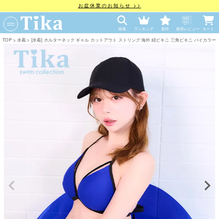
お盆休業のお知らせ >>
検索
ランキング
新作
着用レビュー
カート
TOP
水着
[水着] ホルターネック ギャル カットアウト ストリング 海外 紐ビキニ 三角ビキニ バイカラー ブルー