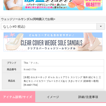
ウェッジソールサンダル(同時購入でお得)
(
必
須
)
ブランド
Tika「ティカ」
商品番号
tk-sw2175a
[水着] ホルターネック ギャル カットアウト ストリング 海外 紐ビキニ 三
商品名
角ビキニ バイカラー ブルー Lサイズあり 大きいサイズ (若林萌々着用)
[tk-sw2175a]
アイテム説明/サイズ
イメージ
詳細/注意事項