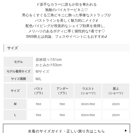
ド派手なカラーに誰もが目を奪われる
無敵のバイカラービキニ♡
男心をくすぐる三角ビキニに飾った華奢なストラップが
バストラインを美しく魅力的にメイク♪
配色パイピングが視覚的なシェイプ効果を発揮し、
メリハリのあるボディに導く個性的な1着です♡
SNS映えは勿論、フェスやイベントにもおすすめ♪
サイズ
若林萌々/151cm
モデル
かとみか/153cm
Mサイズ
モデル着用サイズ
M/L
サイズ展開
バスト
アンダー
ウエスト
股上
サイズ
（ブラ）
（ブラ）
（ショーツ）
（ショーツ）
M
free
free
60cm-free
22cm
L
free
free
63cm-free
22cm
水着のサイズガイド・正しい測り方はこちら