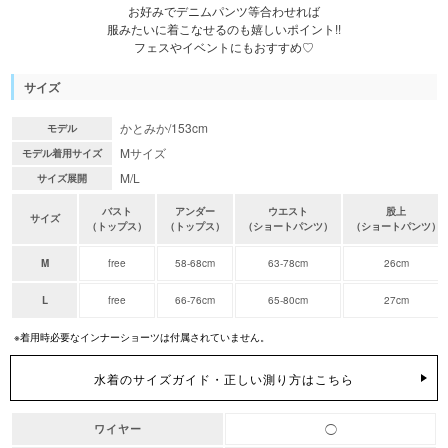
お好みでデニムパンツ等合わせれば
服みたいに着こなせるのも嬉しいポイント!!
フェスやイベントにもおすすめ♡
サイズ
かとみか/153cm
モデル
Mサイズ
モデル着用サイズ
M/L
サイズ展開
バスト
アンダー
ウエスト
股上
サイズ
（トップス）
（トップス）
（ショートパンツ）
（ショートパンツ）
M
free
58-68cm
63-78cm
26cm
L
free
66-76cm
65-80cm
27cm
※着用時必要なインナーショーツは付属されていません。
水着のサイズガイド・正しい測り方はこちら
◯
ワイヤー