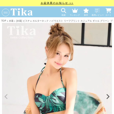
お盆休業のお知らせ >>
検索
ランキング
新作
着用レビュー
カート
TOP
水着
[水着] ビスチェ ホルターネック ハイウエスト リーフプリント カジュアル ギャル グリーン ブラック L