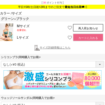
[
30
ポイント付与 ]
平日15時/土日祝12時までのご注文で
最短当日出荷
🚚💨
カラー
サイズ
グリーン×ブラック
Mサイズ
再入荷お知らせ
在庫切れ
Lサイズ
カートに入れる
サイズ詳細情報はこちら
シリコンブラ(同時購入でお得)
(
必
須
)
ウェッジソールサンダル(同時購入でお得)
(