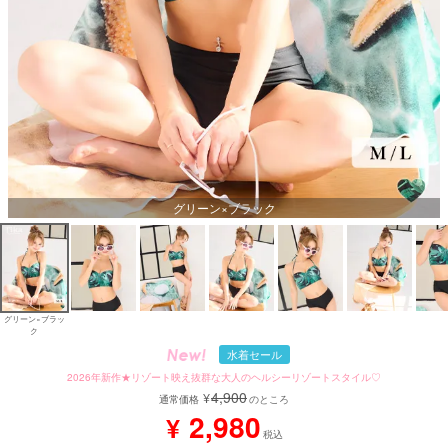
グリーン×ブラック
グリーン×ブラッ
ク
水着セール
2026年新作★リゾート映え抜群な大人のヘルシーリゾートスタイル♡
4,900
¥
通常価格
のところ
2,980
¥
税込