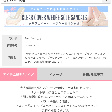
必
須
)
ブランド
Tika「ティカ」
商品番号
tk-sw2131
[水着] ビスチェ ホルターネック ハイウエスト リーフプリント カジュア
商品名
ル ギャル グリーン ブラック Lサイズあり 大きいサイズ カジュアル ビキ
ニ (KATOMIKA着用) [tk-sw2131]
アイテム説明/サイズ
イメージ
詳細/注意事項
大人感満載な深みグリーンのボタニカル柄に目を惹く
リゾート映え抜群なビスチェビキニ♡
谷間を綺麗に盛れるハートカットとホルターネックで
バストを優しく包み、
ビスチェ風のトップスとハイウエストボトムの組み合わせで
美脚＆細見えを実現!!