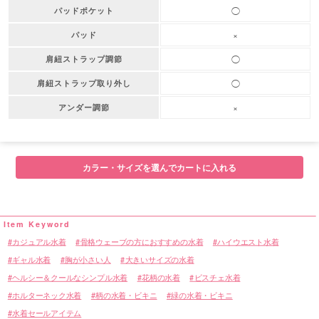
◯
パッドポケット
×
パッド
◯
肩紐ストラップ調節
◯
肩紐ストラップ取り外し
×
アンダー調節
カラー・サイズを選んでカートに入れる
カジュアル水着
骨格ウェーブの方におすすめの水着
ハイウエスト水着
ギャル水着
胸が小さい人
大きいサイズの水着
ヘルシー＆クールなシンプル水着
花柄の水着
ビスチェ水着
ホルターネック水着
柄の水着・ビキニ
緑の水着・ビキニ
水着セールアイテム